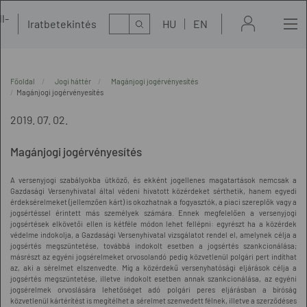
l-
Kereső
Iratbetekintés
HU
EN
t
Főoldal
Jogi háttér
Magánjogi jogérvényesítés
Magánjogi jogérvényesítés
2019. 07. 02.
Magánjogi jogérvényesítés
A versenyjogi szabályokba ütköző, és ekként jogellenes magatartások nemcsak a
Gazdasági Versenyhivatal által védeni hivatott közérdeket sérthetik, hanem egyedi
érdeksérelmeket (jellemzően kárt) is okozhatnak a fogyasztók, a piaci szereplők vagy a
jogsértéssel érintett más személyek számára. Ennek megfelelően a versenyjogi
jogsértések elkövetői ellen is kétféle módon lehet fellépni: egyrészt ha a közérdek
védelme indokolja, a Gazdasági Versenyhivatal vizsgálatot rendel el, amelynek célja a
jogsértés megszüntetése, továbbá indokolt esetben a jogsértés szankcionálása;
másrészt az egyéni jogsérelmeket orvosolandó pedig közvetlenül polgári pert indíthat
az, aki a sérelmet elszenvedte. Míg a közérdekű versenyhatósági eljárások célja a
jogsértés megszüntetése, illetve indokolt esetben annak szankcionálása, az egyéni
jogsérelmek orvoslására lehetőséget adó polgári peres eljárásban a bíróság
közvetlenül kártérítést is megítélhet a sérelmet szenvedett félnek, illetve a szerződéses