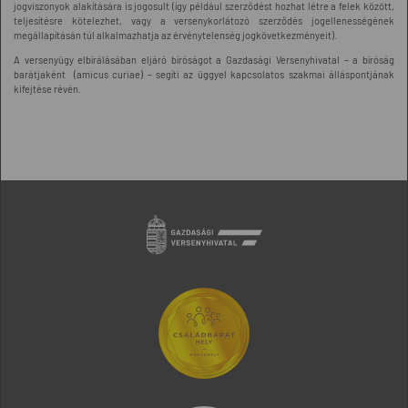
jogviszonyok alakítására is jogosult (így például szerződést hozhat létre a felek között,
teljesítésre kötelezhet, vagy a versenykorlátozó szerződés jogellenességének
megállapításán túl alkalmazhatja az érvénytelenség jogkövetkezményeit).
A versenyügy elbírálásában eljáró bíróságot a Gazdasági Versenyhivatal – a bíróság
barátjaként (amicus curiae) – segíti az üggyel kapcsolatos szakmai álláspontjának
kifejtése révén.