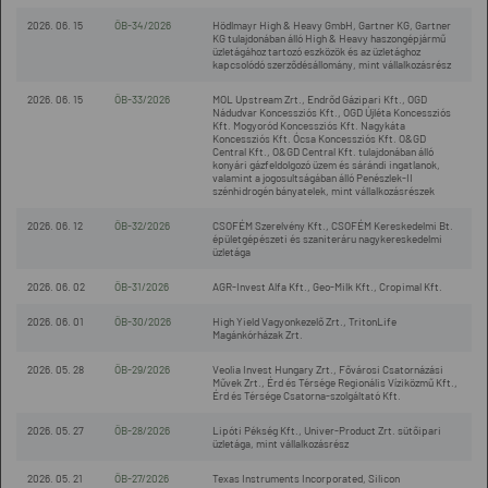
2026. 06. 15
ÖB-34/2026
Hödlmayr High & Heavy GmbH, Gartner KG, Gartner
KG tulajdonában álló High & Heavy haszongépjármű
üzletágához tartozó eszközök és az üzletághoz
kapcsolódó szerződésállomány, mint vállalkozásrész
2026. 06. 15
ÖB-33/2026
MOL Upstream Zrt., Endrőd Gázipari Kft., OGD
Nádudvar Koncessziós Kft., OGD Újléta Koncessziós
Kft. Mogyoród Koncessziós Kft. Nagykáta
Koncessziós Kft. Ócsa Koncessziós Kft. O&GD
Central Kft., O&GD Central Kft. tulajdonában álló
konyári gázfeldolgozó üzem és sárándi ingatlanok,
valamint a jogosultságában álló Penészlek-II
szénhidrogén bányatelek, mint vállalkozásrészek
2026. 06. 12
ÖB-32/2026
CSOFÉM Szerelvény Kft., CSOFÉM Kereskedelmi Bt.
épületgépészeti és szaniteráru nagykereskedelmi
üzletága
2026. 06. 02
ÖB-31/2026
AGR-Invest Alfa Kft., Geo-Milk Kft., Cropimal Kft.
2026. 06. 01
ÖB-30/2026
High Yield Vagyonkezelő Zrt., TritonLife
Magánkórházak Zrt.
2026. 05. 28
ÖB-29/2026
Veolia Invest Hungary Zrt., Fővárosi Csatornázási
Művek Zrt., Érd és Térsége Regionális Víziközmű Kft.,
Érd és Térsége Csatorna-szolgáltató Kft.
2026. 05. 27
ÖB-28/2026
Lipóti Pékség Kft., Univer-Product Zrt. sütőipari
üzletága, mint vállalkozásrész
2026. 05. 21
ÖB-27/2026
Texas Instruments Incorporated, Silicon