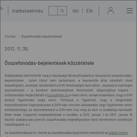
l-
Kereső
Iratbetekintés
HU
EN
t
Főoldal
Összefonódás-bejelentések
2012. 11. 30.
Összefonódás-bejelentések közzététele
Alábbiakban tekinthetők meg a Gazdasági Versenyhivatalhoz benyújtott összefonódás-
bejelentések üzleti titkot nem tartalmazó, a bejelentők által készített rövid
összefoglalói, amelyek tartalmáért a GVH felelősséget nem vállal. Javasoljuk esetleges
észrevételeik - a kérelem beérkezésének feltüntetett időpontjához képest -
mihamarabbi megküldését a
fuzios@gvh.hu
e-mail címre, annak érdekében, hogy a GVH
azokat figyelembe tudja venni. Felhívjuk a figyelmet, hogy a megküldött
észrevételekkel kapcsolatosan a GVH-nak nincsen válaszadási vagy figyelembe vételi
kötelezettsége, az észrevételeket a GVH nem őrzi meg és nem is továbbítja harmadik
felek része. (Ugyanitt megtalálhatóak a korábbi, a 2012. január 1 és 2017. január 15
közötti szabályozás szerinti összefonódás engedélyezése iránti kérelmekre vonatkozó
összefoglalók is.)
Az összefonódásokról, illetve az összefonódás-bejelentés menetéről az
alábbi linken