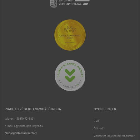
PIACI JELZÉSEKET VIZSGÁLÓ IRODA
GYORSLINKEK
telefon: +36 (1) 472-8851
GVH
e-mail: ugyfelszolgalat@gvh.hu
Árfigyelő
Minőségbiztosítási kérdőív
Visszaélés-bejelentési rendszerek