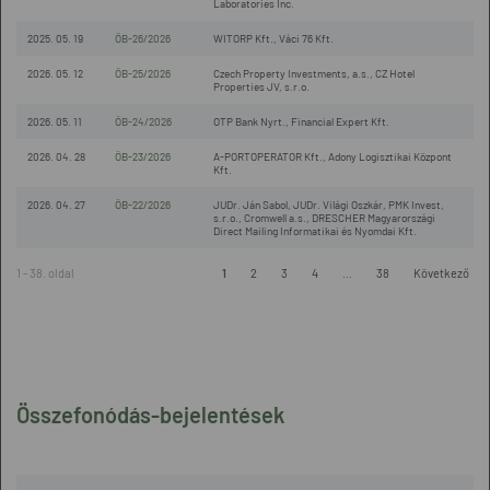
Laboratories Inc.
2025. 05. 19
ÖB-26/2026
WITORP Kft., Váci 76 Kft.
2026. 05. 12
ÖB-25/2026
Czech Property Investments, a.s., CZ Hotel
Properties JV, s.r.o.
2026. 05. 11
ÖB-24/2026
OTP Bank Nyrt., Financial Expert Kft.
2026. 04. 28
ÖB-23/2026
A-PORTOPERATOR Kft., Adony Logisztikai Központ
Kft.
2026. 04. 27
ÖB-22/2026
JUDr. Ján Sabol, JUDr. Világi Oszkár, PMK Invest,
s.r.o., Cromwell a.s., DRESCHER Magyarországi
Direct Mailing Informatikai és Nyomdai Kft.
1 - 38. oldal
1
2
3
4
...
38
Következő
Összefonódás-bejelentések