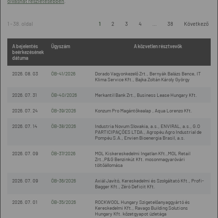
olvashat részletesebben
.
1 - 38. oldal
1
2
3
4
...
38
Következő
A bejelentés
Ügyszám
A közvetlen résztvevők
beérkezésének
dátuma
2026. 08. 03
ÖB-41/2026
Dorado Vagyonkezelő Zrt., Bernyák Balázs Bence, IT
Klima Service Kft., Bajka Zoltán Károly György
2026. 07. 31
ÖB-40/2026
Merkantil Bank Zrt., Business Lease Hungary Kft.
2026. 07. 24
ÖB-39/2026
Konzum Pro Magántőkealap , Aqua Lorenzo Kft.
2026. 07. 14
ÖB-38/2026
Industria Novum Slovakia, a.s., ENVIRAL, a.s., G.O
PARTICIPAÇÕES LTDA., Agropéu Agro Industrial de
Pompéu S.A., Envien Bioenergia Brasil, a.s.
2026. 07. 09
ÖB-37/2026
MOL Kiskereskedelmi Ingatlan Kft.,MOL Retail
Zrt.,P&G Benzinkút Kft. mosonmagyaróvári
töltőállomása
2026. 07. 09
ÖB-36/2026
Axiál Javító, Kereskedelmi és Szolgáltató Kft., Profi-
Bagger Kft., Zéró Deficit Kft.
2026. 07. 01
ÖB-35/2026
ROCKWOOL Hungary Szigetelőanyaggyártó és
Kereskedelmi Kft., Ravago Building Solutions
Hungary Kft. kőzetgyapot üzletága