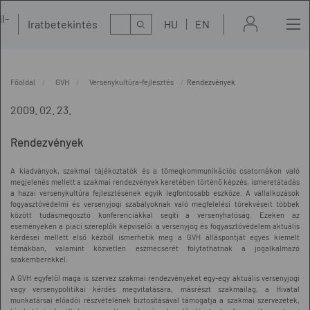
l-
Kereső
Iratbetekintés
HU
EN
t
Főoldal
GVH
Versenykultúra-fejlesztés
Rendezvények
2009. 02. 23.
Rendezvények
A kiadványok, szakmai tájékoztatók és a tömegkommunikációs csatornákon való
megjelenés mellett a szakmai rendezvények keretében történő képzés, ismeretátadás
a hazai versenykultúra fejlesztésének egyik legfontosabb eszköze. A vállalkozások
fogyasztóvédelmi és versenyjogi szabályoknak való megfelelési törekvéseit többek
között tudásmegosztó konferenciákkal segíti a versenyhatóság. Ezeken az
eseményeken a piaci szereplők képviselői a versenyjog és fogyasztóvédelem aktuális
kérdései mellett első kézből ismerhetik meg a GVH álláspontját egyes kiemelt
témákban, valamint közvetlen eszmecserét folytathatnak a jogalkalmazó
szakemberekkel.
A GVH egyfelől maga is szervez szakmai rendezvényeket egy-egy aktuális versenyjogi
vagy versenypolitikai kérdés megvitatására, másrészt szakmailag, a Hivatal
munkatársai előadói részvételének biztosításával támogatja a szakmai szervezetek,