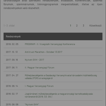
társhatóságok által szervezett rendezvények, előadások, konferenciák, szakmai
fórumok, szemináriumok, tréningprogramok megvalósítását, illetve az ilyen
rendezvényeken való részvételt.
1 - 3. oldal
1
2
3
Következő
Rendezvények
2018. 02. 05
PROGRAM - II. Visegrád4 Versenyjogi Konferencia
2017. 10. 13
Antitrust Marathon – October 13 2017
2017. 09. 16
Nyitott GVH - 2017
2017. 06. 11
II. Magyar Versenyjogi Fórum
2017. 04. 27
Műhelybeszélgetés a Gazdasági Versenyhivatal társadalmi közfelelősség
vállalás (PSR) stratégiájáról
2016. 06. 14
I. Magyar Versenyjogi Fórum
2016. 02. 17
Jogtörténeti műhelybeszélgetés a magyarországi kartellszabályozás
történetéről (2016. 03. 09.)
2015. 08. 06
"Nyitott GVH"