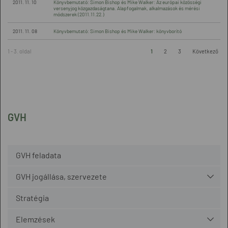
2011. 11. 10
Könyvbemutató: Simon Bishop és Mike Walker: Az európai közösségi
versenyjog közgazdaságtana. Alapfogalmak, alkalmazások és mérési
módszerek (2011.11.22.)
2011. 11. 08
Könyvbemutató: Simon Bishop és Mike Walker: könyvborító
1 - 3. oldal
1
2
3
Következő
GVH
GVH feladata
GVH jogállása, szervezete
Stratégia
Elemzések