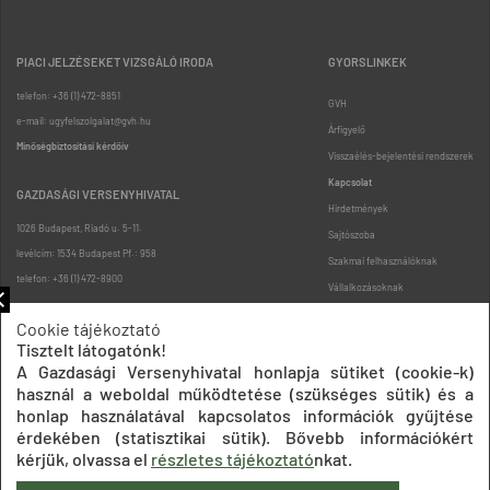
PIACI JELZÉSEKET VIZSGÁLÓ IRODA
GYORSLINKEK
telefon: +36 (1) 472-8851
GVH
e-mail: ugyfelszolgalat@gvh.hu
Árfigyelő
Minőségbiztosítási kérdőív
Visszaélés-bejelentési rendszerek
Kapcsolat
GAZDASÁGI VERSENYHIVATAL
Hirdetmények
1026 Budapest, Riadó u. 5-11.
Sajtószoba
levélcím: 1534 Budapest Pf.: 958
Szakmai felhasználóknak
telefon: +36 (1) 472-8900
Vállalkozásoknak
Fogyasztóknak
Cookie tájékoztató
Podcast
Tisztelt látogatónk!
Oldaltérkép
A Gazdasági Versenyhivatal honlapja sütiket (cookie-k)
használ a weboldal működtetése (szükséges sütik) és a
honlap használatával kapcsolatos információk gyűjtése
érdekében (statisztikai sütik). Bővebb információkért
kérjük, olvassa el
részletes tájékoztató
nkat.