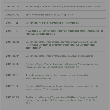
2015. 04. 15
Ki felel a végén? - avagy a kőkemény kartellek büntetőjogi következményei
2015. 04. 09
Tpvt. Kommentár bemutatója (2015. április 14.)
2014. 11. 26
Versenyjogi Megfelelés Konferencia - Prezentációk
2014. 11. 11
A Gazdasági Versenyhivatal Versenyjogi megfelelés konferenciája a kis- és
középvállalkozások számára
2014. 06. 25
Versenyjogi konferencia a Gazdasági Versenyhivatal, a Károli Gáspár
Református Egyetem és a Pázmány Péter Katolikus Egyetem közös
szervezésében
2014. 06. 04
Versenyjogi konferencia a Versenytörvény aktuális változásairól
2014. 03. 05
Meghívó a Magyar Védjegy Egyesület, a Gazdasági Versenyhivatal és a
Magyar Versenyjogi Egyesület közös rendezvényére
2014. 01. 17
A Gazdasági Versenyhivatal és a Magyar Ügyvédi Kamara közös
versenyjogi rendezvénye
2013. 11. 19
Meghívó a GVH Versenyjogi világnap alkalmából megrendezésre kerülő
konferenciájára (2013. december 5.)
2013. 05. 28
Tájékoztató a Gazdasági Versenyhivatal (GVH) és a Magyar Könyvelők
Országos Egyesülete (MKOE) internetes konferenciájáról (2013. 05.
30.)