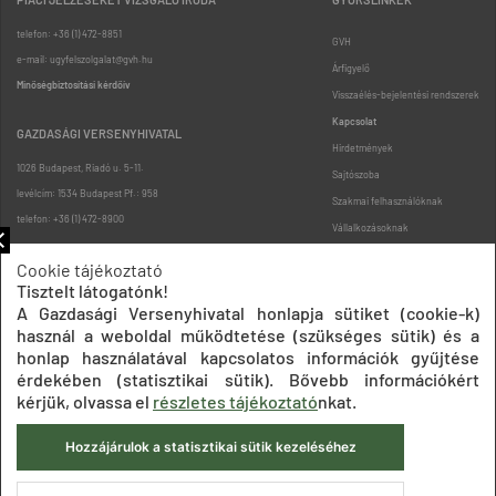
telefon: +36 (1) 472-8851
GVH
e-mail: ugyfelszolgalat@gvh.hu
Árfigyelő
Minőségbiztosítási kérdőív
Visszaélés-bejelentési rendszerek
Kapcsolat
GAZDASÁGI VERSENYHIVATAL
Hirdetmények
1026 Budapest, Riadó u. 5-11.
Sajtószoba
levélcím: 1534 Budapest Pf.: 958
Szakmai felhasználóknak
telefon: +36 (1) 472-8900
Vállalkozásoknak
Fogyasztóknak
Cookie tájékoztató
Podcast
Tisztelt látogatónk!
Oldaltérkép
A Gazdasági Versenyhivatal honlapja sütiket (cookie-k)
használ a weboldal működtetése (szükséges sütik) és a
honlap használatával kapcsolatos információk gyűjtése
érdekében (statisztikai sütik). Bővebb információkért
kérjük, olvassa el
részletes tájékoztató
nkat.
Hozzájárulok a statisztikai sütik kezeléséhez
Impresszum
Adatkezelési tájékoztatók
Akadálymentesítési nyilatkozat
Közadatkereső
Süti beállítások
ÁSZF