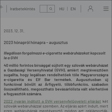
l-
Kereső
Iratbetekintés
HU
EN
t
2023. 12. 31.
2023 hónapról hónapra – augusztus
Illegálisan forgalmazó e-cigaretta webáruházakat kapcsolt
le a GVH
40 millió forintos bírsággal sújtott egy szlovák webáruházat
a Gazdasági Versenyhivatal (GVH), amiért megtévesztően
sugallta, hogy legálisan rendelhetőek tőle Magyarországra
e-cigaretta és Elf Bar termékek. Augusztusban új
funkcióval bővült az Árfigyelő, többfunkciós, szabadon
összeállítható, megosztható bevásárlólista vált elérhetővé
a fogyasztók számára.
2022 nyarán indított a GVH versenyfelügyeleti eljárást
két
szlovák webáruházzal szemben. Az eljárás azért indult, mert
ezen webáruházak megtévesztő módon azt reklámozták,