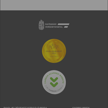
PIACI JELZÉSEKET VIZSGÁLÓ IRODA
GYORSLINKEK