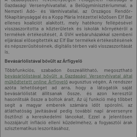
Gazdasági Versenyhivatallal, a Belügyminisztériummal, a
Nemzeti Adó- és Vámhivatallal, az Országos Rendőr-
főkapitánysággal és a Kopp Mária Intézettel közösen Elf Bar
ellenes koalíciót alakított, mely hatékony fellépésével
visszaszorította a közterületek és iskolák környékéről a
termékek értékesítését. A GVH webáruházakkal szembeni
eljárásai elősegítették az Elf Bar termékek értékesítésének
és népszerűsítésének, digitális térben való visszaszorítását
is.
Bevásárlólistával bővült az Árfigyelő
Többfunkciós, szabadon összeállítható, megosztható
bevásárlólistával bővült a Gazdasági Versenyhivatal által
működtetett online Árfigyelő
augusztus végén. A rendszer
azóta lehetőséget ad arra, hogy a látogatók saját
bevásárlólistát állítsanak össze, és azon keresztül
hasonlítsák össze a boltok árait. Az új funkció még többet
segít a magyar emberek számára időt spórolni, az
átláthatóság javításával pedig további napi árversenyre
ösztönzi a kereskedelmi láncokat. Ezzel a jelentősen
hozzájárult infláció elleni küzdelméhez, a fogyasztói árak
szisztematikus leszorításához.