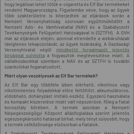
hogy legálisan lehet tőlük e-cigaretta és Elf Bar termékeket
rendelni Magyarországra. Figyelembe véve, hogy az ügyek
több szakterületre is kiterjedtek az eljárások során a
Nemzeti Versenyhatóság szorosan együttműködött a
Nemzeti Adó- és Vámhivatallal (NAV) és a Szabályozott
Tevékenységek Felügyeleti Hatóságával is (SZTFH).
A GVH
már az eljárások elején, azonnal elrendelte a webáruházak
ideiglenes lekapcsolását, az ügyek lezárásáig. A Gazdasági
Versenyhivatal végül
mindkettő forgalmazót jelentős
bírsággal súlytotta
a fogyasztók megtévesztése miatt. A
vállalkozásokkal szemben a NAV és az SZTFH is további
szankciókat foganatosított.
Miért olyan veszélyesek az Elf Bar termékek?
Az Elf Bar egy többféle ízben elérhető, nikotinos vagy
nikotinmentes folyadékkal előre feltöltött, akkumulátoros,
eldobható, dohányzást imitáló eszköz. Egyszerű használata
és kompakt kiszerelése miatt vált népszerűvé, főleg a fiatal
korosztály körében. A termék azonban
a Nemzeti
Népegészségügyi Központ állásfoglalása szerint jelentős
egészségkárosító hatással bírhat, mely tényt súlyosbít, hogy
a termék célközönsége elsősorban a fiatalok.
A Szabályozott Tevékenységek Felügyeleti Hatósága a