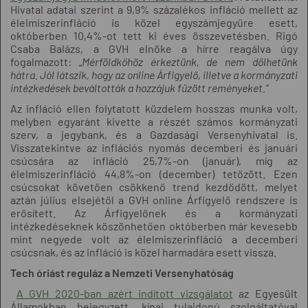
Hivatal adatai szerint a 9,9% százalékos infláció mellett az
élelmiszerinfláció is közel egyszámjegyűre esett,
októberben 10,4%-ot tett ki éves összevetésben. Rigó
Csaba Balázs, a GVH elnöke a hírre reagálva úgy
fogalmazott: „
Mérföldkőhöz érkeztünk, de nem dőlhetünk
hátra. Jól látszik, hogy az online Árfigyelő, illetve a kormányzati
intézkedések beváltották a hozzájuk fűzött reményeket.”
Az infláció ellen folytatott küzdelem hosszas munka volt,
melyben egyaránt kivette a részét számos kormányzati
szerv, a jegybank, és a Gazdasági Versenyhivatal is.
Visszatekintve az inflációs nyomás decemberi és januári
csúcsára az infláció 25,7%-on (január), míg az
élelmiszerinfláció 44,8%-on (december) tetőzött. Ezen
csúcsokat követően csökkenő trend kezdődött, melyet
aztán július elsejétől a GVH online Árfigyelő rendszere is
erősített. Az Árfigyelőnek és a kormányzati
intézkedéseknek köszönhetően októberben már kevesebb
mint negyede volt az élelmiszerinfláció a decemberi
csúcsnak, és az infláció is közel harmadára esett vissza.
Tech óriást reguláz a Nemzeti Versenyhatóság
A GVH 2020-ban azért indított vizsgálatot
az Egyesült
Államokban bejegyzett, kínai tulajdonú szolgáltatóval