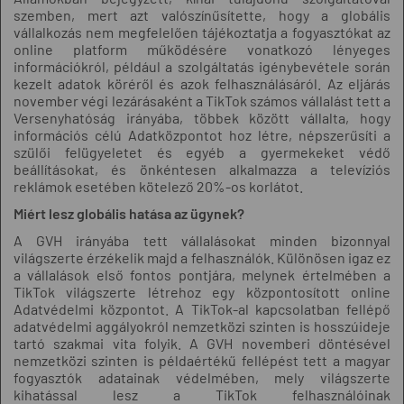
szemben, mert azt valószínűsítette, hogy a globális
vállalkozás nem megfelelően tájékoztatja a fogyasztókat az
online platform működésére vonatkozó lényeges
információkról, például a szolgáltatás igénybevétele során
kezelt adatok köréről és azok felhasználásáról. Az eljárás
november végi lezárásaként a TikTok számos vállalást tett a
Versenyhatóság irányába, többek között vállalta, hogy
információs célú Adatközpontot hoz létre, népszerűsíti a
szülői felügyeletet és egyéb a gyermekeket védő
beállításokat, és önkéntesen alkalmazza a televíziós
reklámok esetében kötelező 20%-os korlátot.
Miért lesz globális hatása az ügynek?
A GVH irányába tett vállalásokat minden bizonnyal
világszerte érzékelik majd a felhasználók. Különösen igaz ez
a vállalások első fontos pontjára, melynek értelmében a
TikTok világszerte létrehoz egy központosított online
Adatvédelmi központot. A TikTok-al kapcsolatban fellépő
adatvédelmi aggályokról nemzetközi szinten is hosszúideje
tartó szakmai vita folyik. A GVH novemberi döntésével
nemzetközi szinten is példaértékű fellépést tett a magyar
fogyasztók adatainak védelmében, mely világszerte
kihatással lesz a TikTok felhasználóinak