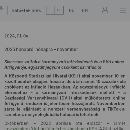
l-
Kereső
Iratbetekintés
HU
EN
t
2024. 01. 04.
2023 hónapról hónapra – november
Sikeresek voltak a kormányzati intézkedések és a GVH online
Árfigyelője, egyszámjegyűre csökkent az infláció!
A Központi Statisztikai Hivatal (KSH) által november 10-én
közölt adatok alapján, hosszú idő után ismét 10 százalék alá
csökkent az infláció Hazánkban. Az egyszámjegyű infláció
eléréséhez – a kormányzati intézkedések mellett – a
Gazdasági Versenyhivatal (GVH) által működtetett online
Árfigyelő rendszer is jelentősen hozzájárult. Novemberben
zárta le eljárását a nemzeti versenyhatóság a TikTok-al
szemben, melynek globális hatásai is lehetnek.
Októberben – 2022 áprilisa óta először –
ismét
egyszámjegyű inflációt mért Hazánkban a KSH.
A Statisztikai