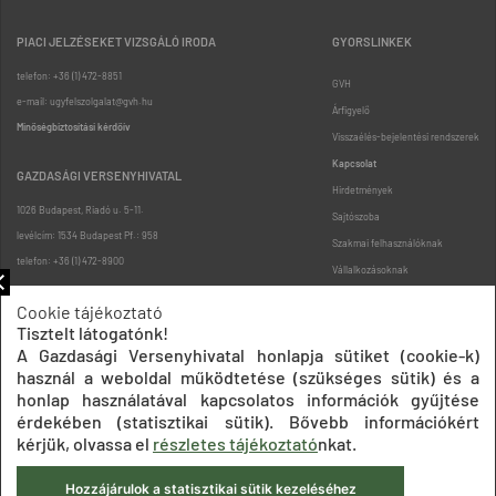
PIACI JELZÉSEKET VIZSGÁLÓ IRODA
GYORSLINKEK
telefon: +36 (1) 472-8851
GVH
e-mail: ugyfelszolgalat@gvh.hu
Árfigyelő
Minőségbiztosítási kérdőív
Visszaélés-bejelentési rendszerek
Kapcsolat
GAZDASÁGI VERSENYHIVATAL
Hirdetmények
1026 Budapest, Riadó u. 5-11.
Sajtószoba
levélcím: 1534 Budapest Pf.: 958
Szakmai felhasználóknak
telefon: +36 (1) 472-8900
Vállalkozásoknak
Fogyasztóknak
Cookie tájékoztató
Podcast
Tisztelt látogatónk!
Oldaltérkép
A Gazdasági Versenyhivatal honlapja sütiket (cookie-k)
használ a weboldal működtetése (szükséges sütik) és a
honlap használatával kapcsolatos információk gyűjtése
érdekében (statisztikai sütik). Bővebb információkért
kérjük, olvassa el
részletes tájékoztató
nkat.
Hozzájárulok a statisztikai sütik kezeléséhez