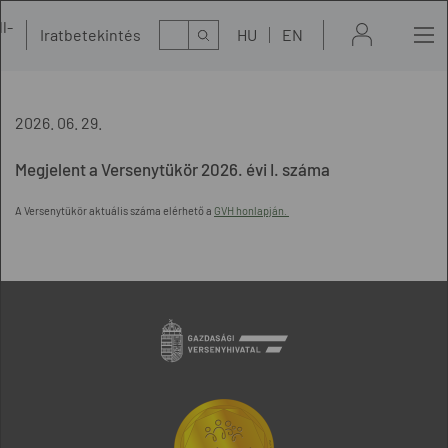
l-
Kereső
Iratbetekintés
HU
EN
t
2026. 06. 29.
Megjelent a Versenytükör 2026. évi I. száma
A Versenytükör aktuális száma elérhető a
GVH honlapján.