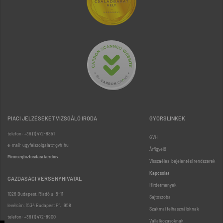
PIACI JELZÉSEKET VIZSGÁLÓ IRODA
GYORSLINKEK
telefon: +36 (1) 472-8851
GVH
e-mail: ugyfelszolgalat@gvh.hu
Árfigyelő
Minőségbiztosítási kérdőív
Visszaélés-bejelentési rendszerek
Kapcsolat
GAZDASÁGI VERSENYHIVATAL
Hirdetmények
1026 Budapest, Riadó u. 5-11.
Sajtószoba
levélcím: 1534 Budapest Pf.: 958
Szakmai felhasználóknak
telefon: +36 (1) 472-8900
Vállalkozásoknak