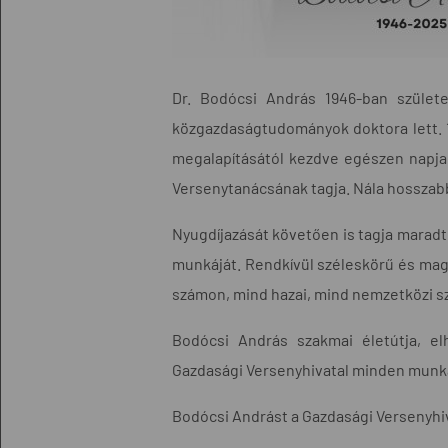
Dr. Bodócsi András 1946-ban szület
közgazdaságtudományok doktora lett. 1
megalapításától kezdve egészen napjai
Versenytanácsának tagja. Nála hosszabb 
Nyugdíjazását követően is tagja mara
munkáját. Rendkívül széleskörű és magas
számon, mind hazai, mind nemzetközi sz
Bodócsi András szakmai életútja, el
Gazdasági Versenyhivatal minden munka
Bodócsi Andrást a Gazdasági Versenyhiva