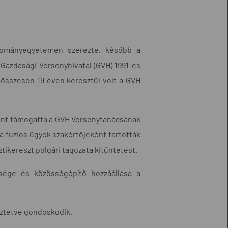
udományegyetemen szerezte, később a
Gazdasági Versenyhivatal (GVH) 1991-es
 összesen 19 éven keresztül volt a GVH
ént támogatta a GVH Versenytanácsának
 a fúziós ügyek szakértőjeként tartották
ikereszt polgári tagozata kitüntetést.
zsége és közösségépítő hozzáállása a
yeztetve gondoskodik.