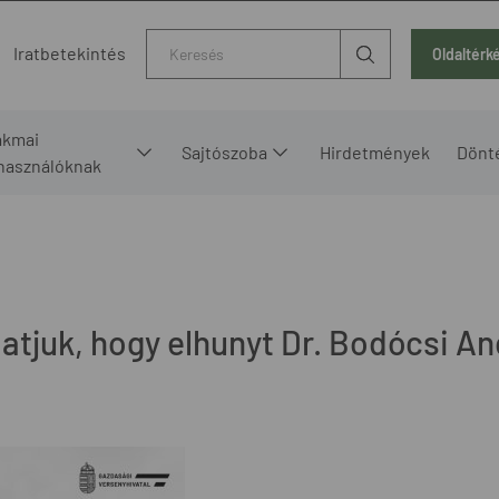
Kereső
Iratbetekintés
Oldaltérk
akmai
Sajtószoba
Hirdetmények
Dönt
lhasználóknak
atjuk, hogy elhunyt Dr. Bodócsi An