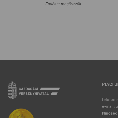
Emlékét megőrizzük!
PIACI 
telefon: 
e-mail: 
Minőségb