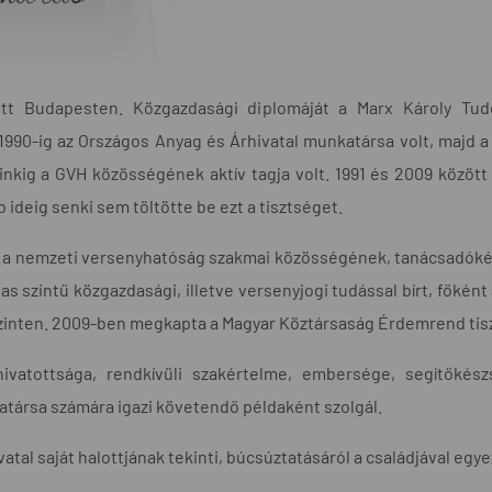
ett Budapesten. Közgazdasági diplomáját a Marx Károly T
990-ig az Országos Anyag és Árhivatal munkatársa volt, majd a 
nkig a GVH közösségének aktív tagja volt. 1991 és 2009 között
ideig senki sem töltötte be ezt a tisztséget.
dt a nemzeti versenyhatóság szakmai közösségének, tanácsadók
 szintű közgazdasági, illetve versenyjogi tudással bírt, főként
inten. 2009-ben megkapta a Magyar Köztársaság Érdemrend tiszt
hivatottsága, rendkívüli szakértelme, embersége, segítőkés
társa számára igazi követendő példaként szolgál.
tal saját halottjának tekinti, búcsúztatásáról a családjával eg