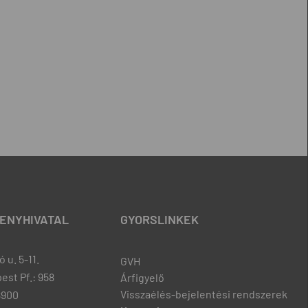
ENYHIVATAL
GYORSLINKEK
 u. 5-11.
GVH
est Pf.: 958
Árfigyelő
Visszaélés-bejelentési rendszerek
8900