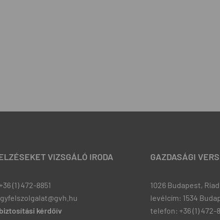
JELZÉSEKET VIZSGÁLÓ IRODA
GAZDASÁGI VERS
+36 (1) 472-8851
1026 Budapest, Riadó
ugyfelszolgalat@gvh.hu
levélcím: 1534 Budap
iztosítási kérdőív
telefon: +36 (1) 472-