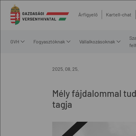
Árfigyelő
Kartell-chat
Sz
GVH
Fogyasztóknak
Vállalkozásoknak
fe
2025. 08. 25.
Mély fájdalommal tud
tagja