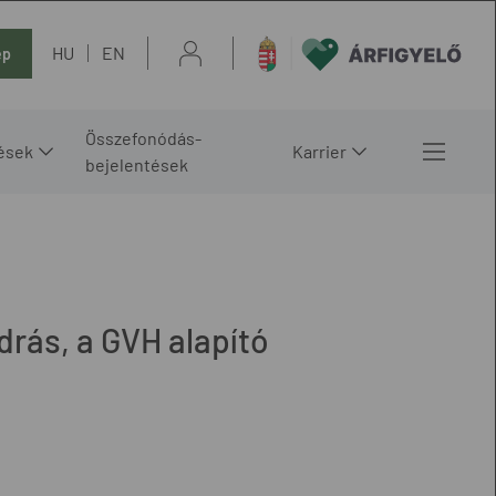
HU
EN
ép
Összefonódás-
ések
Karrier
bejelentések
drás, a GVH alapító