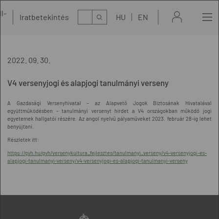
l-
Kereső
Iratbetekintés
HU
EN
t
2022. 09. 30.
V4 versenyjogi és alapjogi tanulmányi verseny
A Gazdasági Versenyhivatal – az Alapvető Jogok Biztosának Hivatalával
együttműködésben – tanulmányi versenyt hirdet a V4 országokban működő jogi
egyetemek hallgatói részére. Az angol nyelvű pályaműveket 2023. február 28-ig lehet
benyújtani.
Részletek itt:
https://gvh.hu/gvh/versenykultura_fejlesztes/tanulmanyi_verseny/v4-versenyjogi-es-
alapjogi-tanulmanyi-verseny/v4-versenyjogi-es-alapjogi-tanulmanyi-verseny