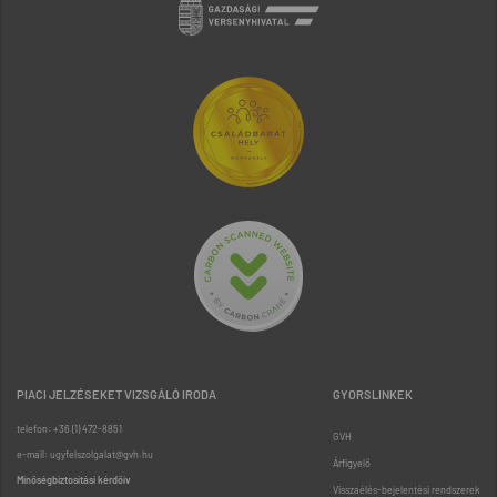
PIACI JELZÉSEKET VIZSGÁLÓ IRODA
GYORSLINKEK
telefon: +36 (1) 472-8851
GVH
e-mail: ugyfelszolgalat@gvh.hu
Árfigyelő
Minőségbiztosítási kérdőív
Visszaélés-bejelentési rendszerek