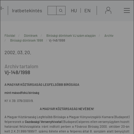
l-
Kereső
Iratbetekintés
HU
EN
t
Főoldal
Döntések
Bírósági döntések VJ szám alapján
Archív
Bírósági döntések 1998
Vj-148/1998
2002. 03. 20.
Vj-148/1998
A MAGYAR KÖZTÁRSASÁG LEGFELSŐBB BÍRÓSÁGA
mint másodfokú bíróság
Kf. V. 39. 079/2001/9.
A MAGYAR KÖZTÁRSASÁG NEVÉBEN!
A Magyar Köztársaság Legfelsőbb Bírósága a Magyar Könyvvizsgálói Kamara (Budapest)
felperesnek a
Gazdasági Versenyhivatal
(Budapest) alperes ellen versenyügyben hozott
határozat felülvizsgálata iránt indított perben a Fővárosi Bíróság 2000. október 20-án
kelt 2.K.31.998/1999/7. számú ítélete ellen a felperes által 8. sorszám alatt benyújtott