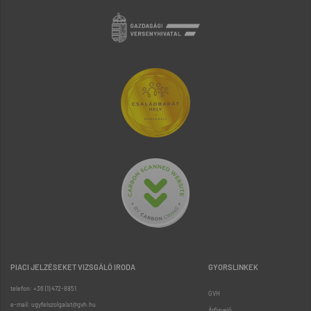
PIACI JELZÉSEKET VIZSGÁLÓ IRODA
GYORSLINKEK
telefon: +36 (1) 472-8851
GVH
e-mail: ugyfelszolgalat@gvh.hu
Árfigyelő