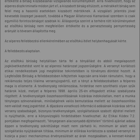
értékelte a bírság kiszabásánál vizsgálandó körülményeket. Arra hivatkozott, hogy az
alperes diszkriminatív módon járt e1, a kiszabott bírság eltúlzott, a mérsékelt bírság sem
felel meg a hasonló esetekben kiszabott mértéknek. A vizsgálati jelentés jóval
kevesebb összeget javasolt, továbbá a Magyar Állatorvosi Kamarával szemben is csak
egymillió forintos bírságot szabtak ki. Álláspontja szerint a terhére rótt körülményeket
az elsőfokú bíróság nem megfelelően értékelte és a pervesztesség pernyertesség
arányát is tévesen állapította meg.
Az alperes fellebbezési ellenkérelmében az elsőfokú ítélet helybenhagyását kérte.
A fellebbezés alaptalan.
Az elsőfokú bíróság helytállóan tárta fel a tényállást és abból megalapozott
jogkövetkeztetést vont le az alperesi határozat jogszerűségére. A versenyt korlátozó
etikai rendelkezések jogi megítélése tekintetében is törvényes döntést hozott. A
Legfelsőbb Bíróság a fellebbezésben kifejtettek kapcsán arra kíván rámutatni, hogy a
reklámozás teljes tilalma versenyjogsértő, ezt a tényt a fellebbezésében a felperes
maga is elismerte. A tevékenység reklámozása, hirdetése nem szorítható olyan szűk
határok közé, melyet a felperes 1998. április 25-én elfogadott etikai szabályzata
rögzített. A tevékenységek összehasonlításának kizárása indokolatlan, mert a munka
tényleges színvonalának, minőségének valós bemutatása mellett az összehasonlítás
nem valósít meg jogsértést. A díjazásra vonatkozó ínformáció adásának kizárása sérti a
verseny szabadságát, bizonyos tevékenységek, szolgáltatások szabott díjtétel mellett
is nyújthatók, erre a könyvvizsgáló hirdetésében hivatkozhat. Az Etikai Kódex 7.2.
pontjában megfogalmazott, "lényegesen alacsonyabb díjtételen" történő ajánlat adása
éppen a tevékenység sokrétűsége miatt nem zárható ki, minimum ár alatt való
szolgáltatás nyújtásának tiltása, minimum ár előírása korlátozza a szabad versenyt és
kizárja a piaci mechanizmus érvényesülését az árak mozgásában, a kereset-kínálat