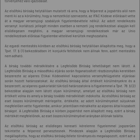
törvényéhez való igazodását.
Az elsőfokú bíróság helytállóan mutatott rá arra, hogy a felperest a jogsértés alól nem
menti ki az a körülmény, hogy a nemzetközi szervezete, az IFAC Kódexe előírásait vette
át a magyar versenyjogi szabályok figyelembevétele nélkül. Az adott rendelkezés
versenyt .korlátozó jellegét minden esetben a nemzeti jog rendelkezései alapján kell
elsődlegesen megítélni, a magyar versenyjogi rendelkezések már az Unio
rendelkezések előírásai figyelembe vételével kerültek meghozatalra.
Az egyedi mentesítés körében az elsőfokú bíróság helytállóan állapította meg, hogy a
Tpvt. 17. § (1) bekezdésében írt konjuktív feltételek nem állnak fenn, azért mentesítés
nem adható.
A bírság további mérséklésére a Legfelsőbb Bíróság lehetőséget nem látott. A
Legfelsőbb Bíróság a másodfokú eljárás során foganatosított részbizonyítás keretében
beszerezte az alperes Etikai Kódexekkel kapcsolatos versenyfelügyelete eljárásai
során hozott határozatokat. Az elsőfokú bíróság által értékelt körülményekre és a
beszerzett, az alperes gyakorlatát tükröző határozatokra is figyelemmel a Tpvt. 78. § (2)
bekezdése alapján nem látott olyan körülményt, amelyet az elsőfokú bíróság nem
értékelt volna és amely a bírság további mérséklését indokolta. Az elsőfokú bíróság az
eset összes körülményét mérlegelte, értékelte, az adott körülményeket súlyuknak
megfelelően vette figyelembe, amikor jelentősen mérsékelte az alperes által kiszabott
bírságot. A Legfelsőbb Bíróság e körben jogsértést nem állapított meg, ezért a bírság
mértékét megfelelőnek, az eset összes körülményével arányban állónak találta.
Az elsőfokú bíróság az elsődleges kereseti kérelemre figyelemmel jogszerűen
tekintette a felperest pervesztesnek. Mindezek alapján a Legfelsőbb Bíróság
megállapította, hogy az elsőfokú bíróság ítélete törvényes és megalapozott, ezért azt a