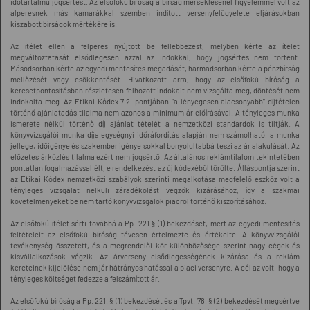
időtartalmú jogsértést. Az elsőfokú bíróság a bírság mérséklésénél figyelemmel volt az
alperesnek más kamarákkal szemben indított versenyfelügyelete eljárásokban
kiszabott bírságok mértékére is.
Az ítélet ellen a felperes nyújtott be fellebbezést, melyben kérte az ítélet
megváltoztatását elsődlegesen azzal az indokkal, hogy jogsértés nem történt.
Másodsorban kérte az egyedi mentesítés megadását, harmadsorban kérte a pénzbírság
mellőzését vagy csökkentését. Hivatkozott arra, hogy az elsőfokú bíróság a
keresetpontosításban részletesen felhozott indokait nem vizsgálta meg, döntését nem
indokolta meg. Az Etikai Kódex 7.2. pontjában "a lényegesen alacsonyabb" díjtételen
történő ajánlatadás tilalma nem azonos a minimum ár előírásával. A tényleges munka
ismerete nélkül történő díj ajánlat tételét a nemzetközi standardok is tiltják. A
könyvvizsgálói munka díja egységnyi időráfordítás alapján nem számolható, a munka
jellege, időigénye és szakember igénye sokkal bonyolultabbá teszi az ár alakulását. Az
előzetes árközlés tilalma ezért nem jogsértő. Az általános reklámtilalom tekintetében
pontatlan fogalmazással élt, e rendelkezést az új kódexéből törölte. Álláspontja szerint
az Etikai Kódex nemzetközi szabályok szerinti megalkotása megfelelő eszköz volt a
tényleges vizsgálat nélküli záradékolást végzők kizárásához, így a szakmai
követelményeket be nem tartó könyvvizsgálók piacról történő kiszorításához.
Az elsőfokú ítélet sérti továbbá a Pp. 221.§ (1) bekezdését, mert az egyedi mentesítés
feltételeit az elsőfokú bíróság tévesen értelmezte és értékelte. A könyvvizsgálói
tevékenység összetett, és a megrendelői kör különbözősége szerint nagy cégek és
kisvállalkozások végzik. Az árverseny elsődlegességének kizárása és a reklám
kereteinek kijelölése nem jár hátrányos hatással a piaci versenyre. A cél az volt, hogy a
tényleges költséget fedezze a felszámított ár.
Az elsőfokú bíróság a Pp. 221. § (1) bekezdését és a Tpvt. 78. § (2) bekezdését megsértve