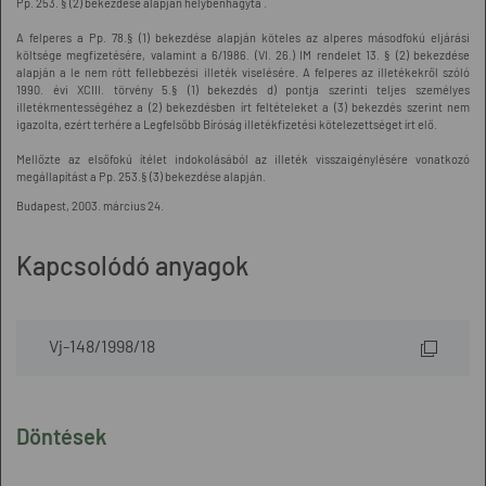
Pp. 253. § (2) bekezdése alapján helybenhagyta .
A felperes a Pp. 78.§ (1) bekezdése alapján köteles az alperes másodfokú eljárási
költsége megfizetésére, valamint a 6/1986. (VI. 26.) IM rendelet 13. § (2) bekezdése
alapján a le nem rótt fellebbezési illeték viselésére. A felperes az illetékekről szóló
1990. évi XCIII. törvény 5.§ (1) bekezdés d) pontja szerinti teljes személyes
illetékmentességéhez a (2) bekezdésben írt feltételeket a (3) bekezdés szerint nem
igazolta, ezért terhére a Legfelsőbb Bíróság illetékfizetési kötelezettséget írt elő.
Mellőzte az elsőfokú ítélet indokolásából az illeték visszaigénylésére vonatkozó
megállapítást a Pp. 253.§ (3) bekezdése alapján.
Budapest, 2003. március 24.
Kapcsolódó anyagok
Vj-148/1998/18
Döntések