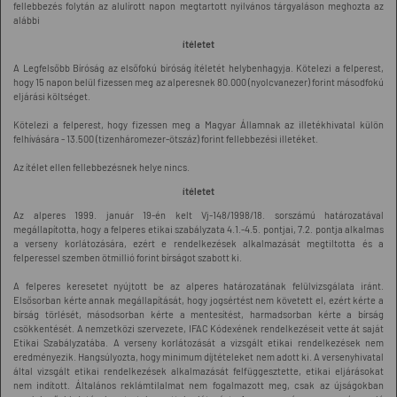
fellebbezés folytán az alulírott napon megtartott nyilvános tárgyaláson meghozta az
alábbi
ítéletet
A Legfelsőbb Bíróság az elsőfokú bíróság ítéletét helybenhagyja. Kötelezi a felperest,
hogy 15 napon belül fizessen meg az alperesnek 80.000 (nyolcvanezer) forint másodfokú
eljárási költséget.
Kötelezi a felperest, hogy fizessen meg a Magyar Államnak az illetékhivatal külön
felhívására - 13.500 (tizenháromezer-ötszáz) forint fellebbezési illetéket.
Az ítélet ellen fellebbezésnek helye nincs.
ítéletet
Az alperes 1999. január 19-én kelt Vj-148/1998/18. sorszámú határozatával
megállapította, hogy a felperes etikai szabályzata 4.1.-4.5. pontjai, 7.2. pontja alkalmas
a verseny korlátozására, ezért e rendelkezések alkalmazását megtiltotta és a
felperessel szemben ötmillió forint bírságot szabott ki.
A felperes keresetet nyújtott be az alperes határozatának felülvizsgálata iránt.
Elsősorban kérte annak megállapítását, hogy jogsértést nem követett el, ezért kérte a
bírság törlését, másodsorban kérte a mentesítést, harmadsorban kérte a bírság
csökkentését. A nemzetközi szervezete, IFAC Kódexének rendelkezéseit vette át saját
Etikai Szabályzatába. A verseny korlátozását a vizsgált etikai rendelkezések nem
eredményezik. Hangsúlyozta, hogy minimum díjtételeket nem adott ki. A versenyhivatal
által vizsgált etikai rendelkezések alkalmazását felfüggesztette, etikai eljárásokat
nem indított. Általános reklámtilalmat nem fogalmazott meg, csak az újságokban