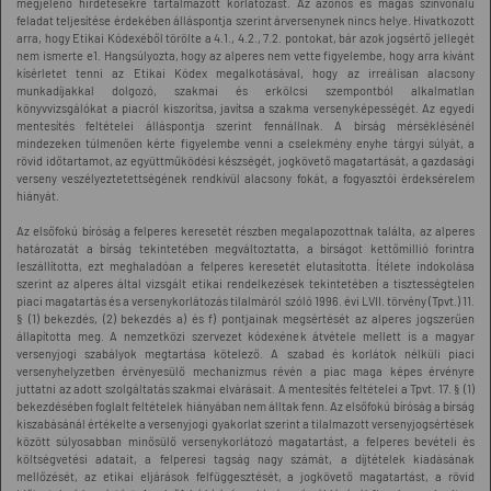
megjelenő hirdetésekre tartalmazott korlátozást. Az azonos és magas színvonalú
feladat teljesítése érdekében álláspontja szerint árversenynek nincs helye. Hivatkozott
arra, hogy Etikai Kódexéből törölte a 4.1., 4.2., 7.2. pontokat, bár azok jogsértő jellegét
nem ismerte e1. Hangsúlyozta, hogy az alperes nem vette figyelembe, hogy arra kívánt
kísérletet tenni az Etikai Kódex megalkotásával, hogy az irreálisan alacsony
munkadíjakkal dolgozó, szakmai és erkölcsi szempontból alkalmatlan
könyvvizsgálókat a piacról kiszorítsa, javítsa a szakma versenyképességét. Az egyedi
mentesítés feltételei álláspontja szerint fennállnak. A bírság mérséklésénél
mindezeken túlmenően kérte figyelembe venni a cselekmény enyhe tárgyi súlyát, a
rövid időtartamot, az együttműködési készségét, jogkövető magatartását, a gazdasági
verseny veszélyeztetettségének rendkívül alacsony fokát, a fogyasztói érdeksérelem
hiányát.
Az elsőfokú bíróság a felperes keresetét részben megalapozottnak találta, az alperes
határozatát a bírság tekintetében megváltoztatta, a bírságot kettőmillió forintra
leszállította, ezt meghaladóan a felperes keresetét elutasította. Ítélete indokolása
szerint az alperes által vizsgált etikai rendelkezések tekintetében a tisztességtelen
piaci magatartás és a versenykorlátozás tilalmáról szóló 1996. évi LVII. törvény (Tpvt.) 11.
§ (1) bekezdés, (2) bekezdés a) és f) pontjainak megsértését az alperes jogszerűen
állapította meg. A nemzetközi szervezet kódexének átvétele mellett is a magyar
versenyjogi szabályok megtartása kötelező. A szabad és korlátok nélküli piaci
versenyhelyzetben érvényesülő mechanizmus révén a piac maga képes érvényre
juttatni az adott szolgáltatás szakmai elvárásait. A mentesítés feltételei a Tpvt. 17. § (1)
bekezdésében foglalt feltételek hiányában nem álltak fenn. Az elsőfokú bíróság a bírság
kiszabásánál értékelte a versenyjogi gyakorlat szerint a tilalmazott versenyjogsértések
között súlyosabban minősülő versenykorlátozó magatartást, a felperes bevételi és
költségvetési adatait, a felperesi tagság nagy számát, a díjtételek kiadásának
mellőzését, az etikai eljárások felfüggesztését, a jogkövető magatartást, a rövid