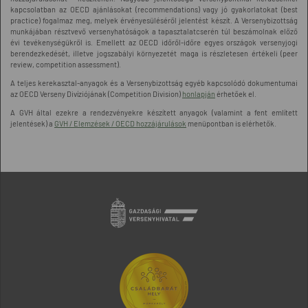
kapcsolatban az OECD ajánlásokat (recommendations) vagy jó gyakorlatokat (best
practice) fogalmaz meg, melyek érvényesüléséről jelentést készít. A Versenybizottság
munkájában résztvevő versenyhatóságok a tapasztalatcserén túl beszámolnak előző
évi tevékenységükről is. Emellett az OECD időről-időre egyes országok versenyjogi
berendezkedését, illetve jogszabályi környezetét maga is részletesen értékeli (peer
review, competition assessment).
A teljes kerekasztal-anyagok és a Versenybizottság egyéb kapcsolódó dokumentumai
az OECD Verseny Divíziójának (Competition Division)
honlapján
érhetőek el.
A GVH által ezekre a rendezvényekre készített anyagok (valamint a fent említett
jelentések) a
GVH / Elemzések / OECD hozzájárulások
menüpontban is elérhetők.