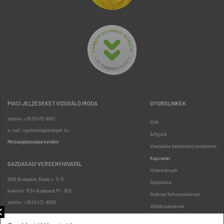
PIACI JELZÉSEKET VIZSGÁLÓ IRODA
GYORSLINKEK
telefon: +36 (1) 472-8851
GVH
e-mail: ugyfelszolgalat@gvh.hu
Árfigyelő
Minőségbiztosítási kérdőív
Visszaélés-bejelentési rendszerek
Kapcsolat
GAZDASÁGI VERSENYHIVATAL
Hirdetmények
1026 Budapest, Riadó u. 5-11.
Sajtószoba
levélcím: 1534 Budapest Pf.: 958
Szakmai felhasználóknak
telefon: +36 (1) 472-8900
Vállalkozásoknak
Fogyasztóknak