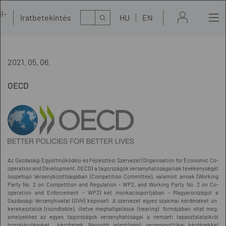
l-
Kereső
Iratbetekintés
HU
EN
t
2021. 05. 06.
OECD
Az Gazdasági Együttműködési és Fejlesztési Szervezet (Organisation for Economic Co-
operation and Development, OECD) a tagországok versenyhatóságainak tevékenységét
összefogó Versenybizottságában (Competition Committee), valamint annak (Working
Party No. 2 on Competition and Regulation - WP2, and Working Party No. 3 on Co-
operation and Enforcement - WP3) két munkacsoportjában - Magyarországot a
Gazdasági Versenyhivatal (GVH) képviseli. A szervezet egyes szakmai kérdéseket ún.
kerekasztalok (roundtable), illetve meghallgatások (hearing) formájában vitat meg,
amelyekhez az egyes tagországok versenyhatóságai a nemzeti tapasztalataikról
hozzájárulásokat készítenek. Nagyobb jelentőségű versenypolitikai kérdésekkel