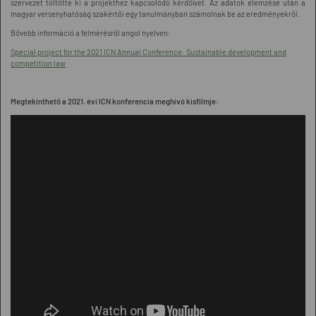
szervezet töltötte ki a projekthez kapcsolódó kérdőívet. Az adatok elemzése után a
magyar versenyhatóság szakértői egy tanulmányban számolnak be az eredményekről.
Bővebb információ a felmérésről angol nyelven:
Special project for the 2021 ICN Annual Conference: Sustainable development and
competition law
Megtekinthető a 2021. évi ICN konferencia meghívó kisfilmje: