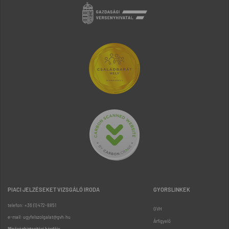
PIACI JELZÉSEKET VIZSGÁLÓ IRODA
GYORSLINKEK
telefon: +36 (1) 472-8851
GVH
e-mail: ugyfelszolgalat@gvh.hu
Árfigyelő
Minőségbiztosítási kérdőív