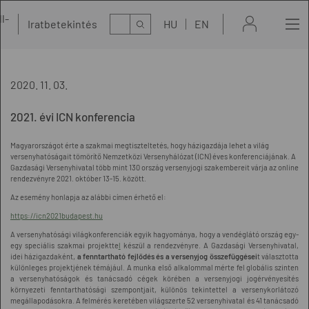
l-
Kereső
Iratbetekintés
HU
EN
t
2020. 11. 03.
2021. évi ICN konferencia
Magyarországot érte a szakmai megtiszteltetés, hogy házigazdája lehet a világ
versenyhatóságait tömörítő Nemzetközi Versenyhálózat (ICN) éves konferenciájának. A
Gazdasági Versenyhivatal több mint 130 ország versenyjogi szakembereit várja az online
rendezvényre 2021. október 13-15. között.
Az esemény honlapja az alábbi címen érhető el:
https://icn2021budapest.hu
A versenyhatósági világkonferenciák egyik hagyománya, hogy a vendéglátó ország egy-
egy speciális szakmai projektte
l
készül a rendezvényre. A Gazdasági Versenyhivatal,
idei házigazdaként,
a fenntartható fejlődés és a versenyjog összefüggései
t választotta
különleges projektjének témájául. A munka első alkalommal mérte fel globális szinten
a versenyhatóságok és tanácsadó cégek körében a versenyjogi jogérvényesítés
környezeti fenntarthatósági szempontjait, különös tekintettel a versenykorlátozó
megállapodásokra. A felmérés keretében világszerte 52 versenyhivatal és 41 tanácsadó