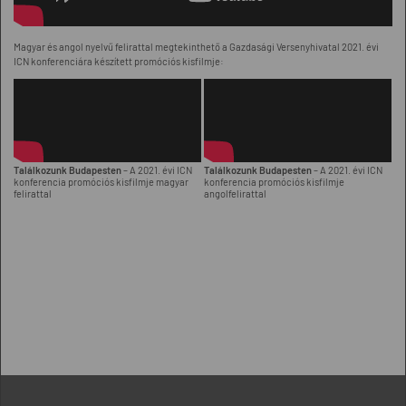
Magyar és angol nyelvű felirattal megtekinthető a Gazdasági Versenyhivatal 2021. évi
ICN konferenciára készített promóciós kisfilmje:
Találkozunk Budapesten
– A 2021. évi ICN
Találkozunk Budapesten
– A 2021. évi ICN
konferencia promóciós kisfilmje magyar
konferencia promóciós kisfilmje
felirattal
angolfelirattal