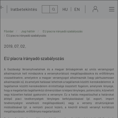
l-
Kereső
Iratbetekintés
HU
EN
t
Főoldal
Jogi háttér
EU piacra irányadó szabályozás
EU piacra irányadó szabályozás
2019. 07. 02.
EU piacra irányadó szabályozás
A Gazdasági Versenyhivatalnak és a magyar bíróságoknak az uniós versenyjogot
alkalmazniuk kell mindazokra a versenykorlátozó megállapodásokra és erőfölényes
visszaélésekre, amelyekre a magyar versenyjogot alkalmaznák (vagy párhuzamosan
alkalmazzák is), és amelyek hatással lehetnek a tagállamok közötti kereskedelemre. A
tagállamok közötti kereskedelem érintettsége összetett fogalom, amelynek lényege,
hogy a magatartás tagállamközi dimenzióban is képes tényleges, potenciális, közvetett
vagy közvetlen hatást gyakorolni a versenyre. Ez a hatás megvalósulhat a határokat
átlépő piaci tevékenységek tényleges befolyásolásával (pl. export, import
tevékenységre vonatkozó megállapodások), vagy a verseny struktúrájának
módosításával (pl. a nemzeti piacot lezáró, a kívülről érkező versenyt korlátozó
megállapodások, erőfölényes magatartások).