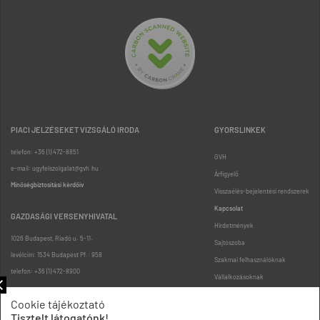
PIACI JELZÉSEKET VIZSGÁLÓ IRODA
GYORSLINKEK
telefon: +36 (1) 472-8851
GVH
e-mail: ugyfelszolgalat@gvh.hu
Árfigyelő
Minőségbiztosítási kérdőív
Visszaélés-bejelentési rendszerek
Kapcsolat
GAZDASÁGI VERSENYHIVATAL
Hirdetmények
1026 Budapest, Riadó u. 5-11.
Sajtószoba
levélcím: 1534 Budapest Pf.: 958
Szakmai felhasználóknak
telefon: +36 (1) 472-8900
Vállalkozásoknak
Fogyasztóknak
Cookie tájékoztató
Podcast
Tisztelt látogatónk!