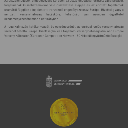
Az összefonódások engedélyezése körében az összefonódással érintett vállalkozások
forgalmának küszöbszámokkal való összevetése alapján és az érintett tagállamok
számától függően a bejelentett tranzakció engedélyezése az Európai Bizottság vagy a
nemzeti versenyhatóság hatásköre, lehetőség van azonban ügyáttétel
kezdeményezésére mind a két irányban.
A jogalkalmazás hatékonyságát és egységességét az európai uniós versenyhatóság
szerepét betöltő Európai Bizottságból és a tagállami versenyhatóságokból álló Európai
Verseny Hálózaton (European Competition Network - ECN) belüli együttműködés segíti.