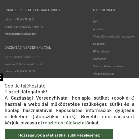
PIACI JELZÉSEKET VIZSGÁLÓ IRODA
GYORSLINKEK
telefon: +36 (1) 472-8851
GVH
e-mail: ugyfelszolgalat@gvh.hu
Árfigyelő
Minőségbiztosítási kérdőív
Visszaélés-bejelentési rendszerek
Kapcsolat
GAZDASÁGI VERSENYHIVATAL
Hirdetmények
1026 Budapest, Riadó u. 5-11.
Sajtószoba
levélcím: 1534 Budapest Pf.: 958
Szakmai felhasználóknak
telefon: +36 (1) 472-8900
Vállalkozásoknak
Fogyasztóknak
Cookie tájékoztató
Podcast
Tisztelt látogatónk!
Oldaltérkép
A Gazdasági Versenyhivatal honlapja sütiket (cookie-k)
használ a weboldal működtetése (szükséges sütik) és a
honlap használatával kapcsolatos információk gyűjtése
érdekében (statisztikai sütik). Bővebb információkért
kérjük, olvassa el
részletes tájékoztató
nkat.
Hozzájárulok a statisztikai sütik kezeléséhez
Impresszum
Adatkezelési tájékoztatók
Akadálymentesítési nyilatkozat