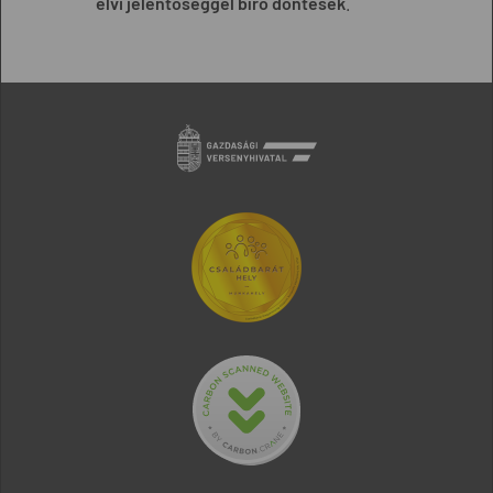
elvi jelentőséggel bíró döntések
.