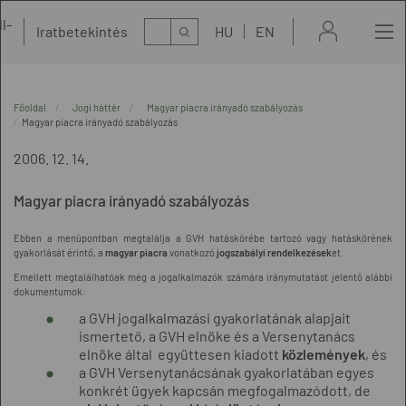
l-
Kereső
Iratbetekintés
HU
EN
t
Főoldal
Jogi háttér
Magyar piacra irányadó szabályozás
Magyar piacra irányadó szabályozás
2006. 12. 14.
Magyar piacra irányadó szabályozás
Ebben a menüpontban megtalálja a GVH hatáskörébe tartozó vagy hatáskörének
gyakorlását érintő, a
magyar piacra
vonatkozó
jogszabályi rendelkezések
et.
Emellett megtalálhatóak még a jogalkalmazók számára iránymutatást jelentő alábbi
dokumentumok:
a GVH jogalkalmazási gyakorlatának alapjait
ismertető, a GVH elnöke és a Versenytanács
elnöke által együttesen kiadott
közlemények
, és
a GVH Versenytanácsának gyakorlatában egyes
konkrét ügyek kapcsán megfogalmazódott, de