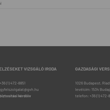
i
JELZÉSEKET VIZSGÁLÓ IRODA
GAZDASÁGI VERS
+36 (1) 472-8851
1026 Budapest, Riadó
ugyfelszolgalat@gvh.hu
levélcím: 1534 Budap
iztosítási kérdőív
telefon: +36 (1) 472-