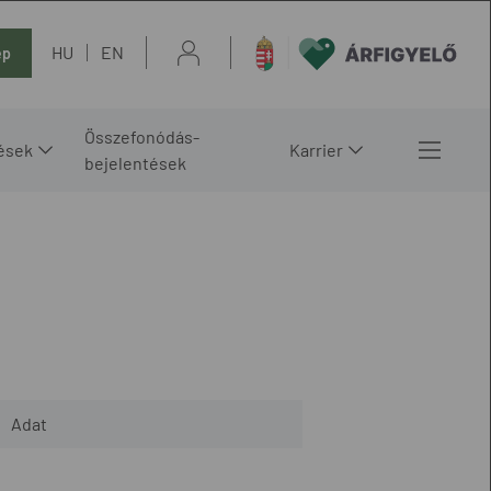
HU
EN
ép
Összefonódás-
ések
Karrier
bejelentések
Adat