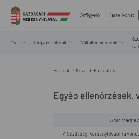
Árfigyelő
Kartell-chat
Sz
GVH
Fogyasztóknak
Vállalkozásoknak
fe
Főoldal
Közérdekű adatok
Egyéb ellenőrzések, 
Adat megnev
A Gazdasági Versenyhivatalra vona