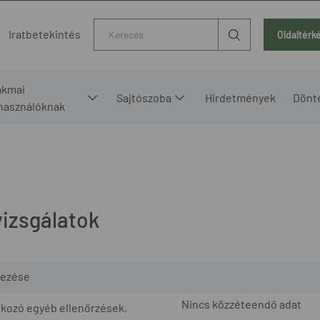
Kereső
Iratbetekintés
Oldaltérk
akmai
Sajtószoba
Hirdetmények
Dönt
lhasználóknak
vizsgálatok
ezése
Nincs közzéteendő adat
tkozó egyéb ellenőrzések,