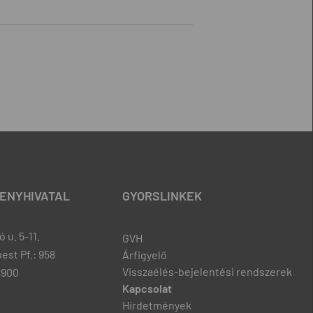
ENYHIVATAL
GYORSLINKEK
 u. 5-11.
GVH
est Pf.: 958
Árfigyelő
Visszaélés-bejelentési rendszerek
8900
Kapcsolat
Hirdetmények