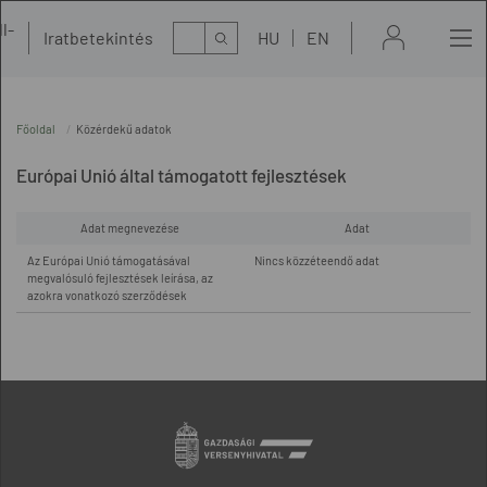
l-
Kereső
Iratbetekintés
HU
EN
t
Főoldal
Közérdekű adatok
Európai Unió által támogatott fejlesztések
Adat megnevezése
Adat
Az Európai Unió támogatásával
Nincs közzéteendő adat
megvalósuló fejlesztések leírása, az
azokra vonatkozó szerződések