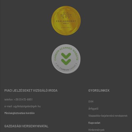
PIACI JELZÉSEKET VIZSGÁLÓ IRODA
GYORSLINKEK
telefon: +36 (1) 472-8851
GVH
e-mail: ugyfelszolgalat@gvh.hu
Árfigyelő
Minőségbiztosítási kérdőív
Visszaélés-bejelentési rendszerek
Kapcsolat
GAZDASÁGI VERSENYHIVATAL
Hirdetmények