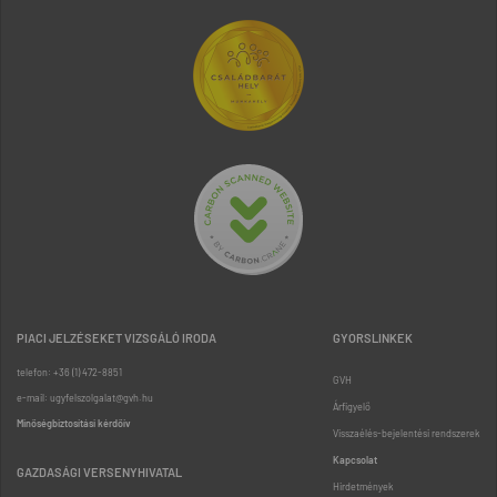
PIACI JELZÉSEKET VIZSGÁLÓ IRODA
GYORSLINKEK
telefon: +36 (1) 472-8851
GVH
e-mail: ugyfelszolgalat@gvh.hu
Árfigyelő
Minőségbiztosítási kérdőív
Visszaélés-bejelentési rendszerek
Kapcsolat
GAZDASÁGI VERSENYHIVATAL
Hirdetmények