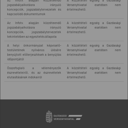
Az Infotv. alapján közzéteendő
A közzétételi egység a Gazdasági
jogszabályalkotásra irányuló
Versenyhivatal esetében nem
koncepciók, jogszabálytervezetek és
értelmezhető.
kapcsolódó dokumentumok
Az Infotv. alapján közzéteendő
A közzétételi egység a Gazdasági
jogszabályalkotásra irányuló
Versenyhivatal esetében nem
koncepciók, jogszabálytervezetek
értelmezhető.
tekintetében az egyeztetés állapota
A helyi önkormányzat képviselő-
A közzétételi egység a Gazdasági
testületének nyilvános ülésére
Versenyhivatal esetében nem
benyújtott előterjesztések a benyújtás
értelmezhető.
időpontjától
Összefoglaló a véleményezők
A közzétételi egység a Gazdasági
észrevételeiről, és az észrevételek
Versenyhivatal esetében nem
elutasításának indokairól
értelmezhető.