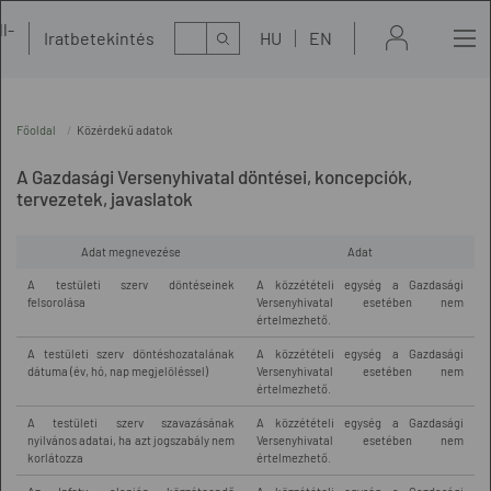
l-
Kereső
Iratbetekintés
HU
EN
t
Főoldal
Közérdekű adatok
A Gazdasági Versenyhivatal döntései, koncepciók,
tervezetek, javaslatok
Adat megnevezése
Adat
A testületi szerv döntéseinek
A közzétételi egység a Gazdasági
felsorolása
Versenyhivatal esetében nem
értelmezhető.
A testületi szerv döntéshozatalának
A közzétételi egység a Gazdasági
dátuma (év, hó, nap megjelöléssel)
Versenyhivatal esetében nem
értelmezhető.
A testületi szerv szavazásának
A közzétételi egység a Gazdasági
nyilvános adatai, ha azt jogszabály nem
Versenyhivatal esetében nem
korlátozza
értelmezhető.