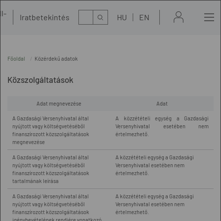
l-
Kereső
Iratbetekintés
HU
EN
t
Főoldal
Közérdekű adatok
Közszolgáltatások
Adat megnevezése
Adat
A Gazdasági Versenyhivatal által
A közzétételi egység a Gazdasági
nyújtott vagy költségvetéséből
Versenyhivatal esetében nem
finanszírozott közszolgáltatások
értelmezhető.
megnevezése
A Gazdasági Versenyhivatal által
A közzétételi egység a Gazdasági
nyújtott vagy költségvetéséből
Versenyhivatal esetében nem
finanszírozott közszolgáltatások
értelmezhető.
tartalmának leírása
A Gazdasági Versenyhivatal által
A közzétételi egység a Gazdasági
nyújtott vagy költségvetéséből
Versenyhivatal esetében nem
finanszírozott közszolgáltatások
értelmezhető.
igénybevételének rendjére vonatkozó