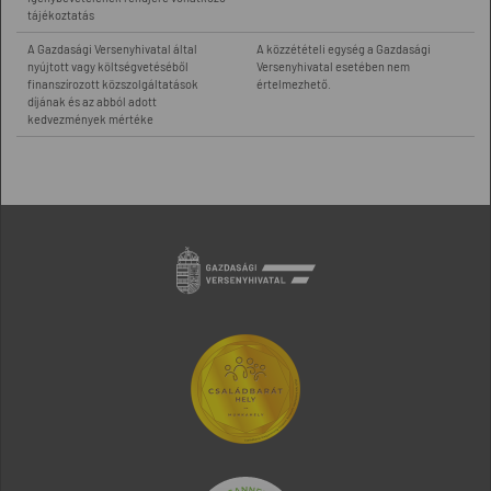
tájékoztatás
A Gazdasági Versenyhivatal által
A közzétételi egység a Gazdasági
nyújtott vagy költségvetéséből
Versenyhivatal esetében nem
finanszírozott közszolgáltatások
értelmezhető.
díjának és az abból adott
kedvezmények mértéke