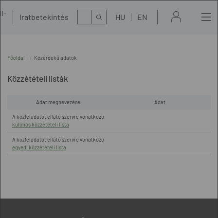
l-
Kereső
Iratbetekintés
HU
EN
t
Főoldal
Közérdekű adatok
Közzétételi listák
Adat megnevezése
Adat
A közfeladatot ellátó szervre vonatkozó
különös közzétételi lista
A közfeladatot ellátó szervre vonatkozó
egyedi közzétételi lista