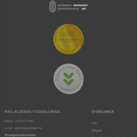
PIACI JELZÉSEKET VIZSGÁLÓ IRODA
GYORSLINKEK
telefon: +36 (1) 472-8851
GVH
e-mail: ugyfelszolgalat@gvh.hu
Árfigyelő
Minőségbiztosítási kérdőív