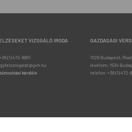
JELZÉSEKET VIZSGÁLÓ IRODA
GAZDASÁGI VERS
+36 (1) 472-8851
1026 Budapest, Riadó
ugyfelszolgalat@gvh.hu
levélcím: 1534 Budap
iztosítási kérdőív
telefon: +36 (1) 472-