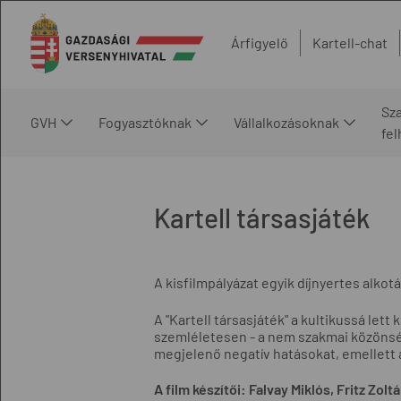
Árfigyelő
Kartell-chat
Sz
GVH
Fogyasztóknak
Vállalkozásoknak
fe
Kartell társasjáték
A kisfilmpályázat egyik díjnyertes alkot
A "Kartell társasjáték" a kultikussá le
szemléletesen - a nem szakmai közönsé
megjelenő negatív hatásokat, emellett a
A film készítői: Falvay Miklós, Fritz Z