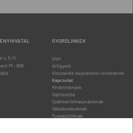
ENYHIVATAL
GYORSLINKEK
 u. 5-11.
GVH
est Pf.: 958
Árfigyelő
Visszaélés-bejelentési rendszerek
8900
Kapcsolat
Hirdetmények
Sajtószoba
Szakmai felhasználóknak
Vállalkozásoknak
Fogyasztóknak
Podcast