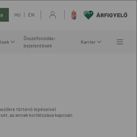
HU
EN
ép
Összefonódás-
ések
Karrier
bejelentések
 mezőkre történő lépéseivel
sét, az annak korlátozása kapcsán