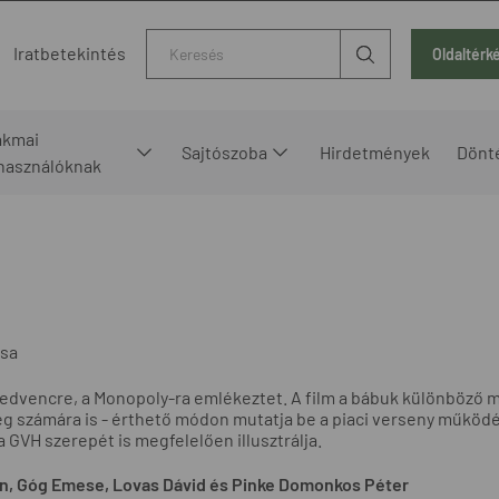
Kereső
Iratbetekintés
Oldaltérk
akmai
Sajtószoba
Hirdetmények
Dönt
lhasználóknak
ása
tt kedvencre, a Monopoly-ra emlékeztet. A film a bábuk különböző
g számára is - érthető módon mutatja be a piaci verseny működé
 GVH szerepét is megfelelően illusztrálja.
oltán, Góg Emese, Lovas Dávid és Pinke Domonkos Péter