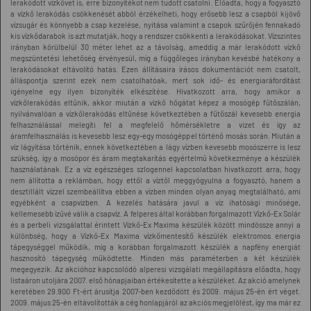
lerakódott vízkövet is, erre bizonyítékot nem tudott csatolni. Előadta, hogy a fogyasztó
a vízkő lerakódás csökkenését abból érzékelheti, hogy erősebb lesz a csapból kijövő
vízsugár és könnyebb a csap kezelése, nyitása valamint a csapok szűrőjén fennakadó
kis vízkődarabok is azt mutatják, hogy a rendszer csökkenti a lerakódásokat. Vízszintes
irányban körülbelül 30 méter lehet az a távolság, ameddig a már lerakódott vízkő
megszüntetési lehetőség érvényesül, míg a függőleges irányban kevésbé hatékony a
lerakódásokat eltávolító hatás. Ezen állításaira írásos dokumentációt nem csatolt,
álláspontja szerint ezek nem csatolhatóak, mert sok idő- és energiaráfordítást
igényelne egy ilyen bizonyíték elkészítése. Hivatkozott arra, hogy amikor a
vízkőlerakódás eltűnik, akkor miután a vízkő hőgátat képez a mosógép fűtőszálán,
nyilvánvalóan a vízkőlerakódás eltűnése következtében a fűtőszál kevesebb energia
felhasználással melegíti fel a megfelelő hőmérsékletre a vizet és így az
áramfelhasználás is kevesebb lesz egy-egy mosógéppel történő mosás során. Miután a
víz lágyítása történik, ennek következtében a lágy vízben kevesebb mosószerre is lesz
szükség, így a mosópor és áram megtakarítás egyértelmű következménye a készülék
használatának. Ez a víz egészséges szlogennel kapcsolatban hivatkozott arra, hogy
nem állította a reklámban, hogy ettől a víztől meggyógyulna a fogyasztó, hanem a
desztillált vízzel szembeállítva ebben a vízben minden olyan anyag megtalálható, ami
egyébként a csapvízben. A kezelés hatására javul a víz ihatósági minősége,
kellemesebb ízűvé válik a csapvíz. A felperes által korábban forgalmazott Vízkő-Ex Solár
és a perbeli vizsgálattal érintett Vízkő-Ex Maxima készülék között mindössze annyi a
különbség, hogy a Vízkő-Ex Maxima vízkőmentesítő készülék elektromos energia
tápegységgel működik, míg a korábban forgalmazott készülék a napfény energiát
hasznosító tápegység működtette. Minden más paraméterben a két készülék
megegyezik. Az akcióhoz kapcsolódó alperesi vizsgálati megállapításra előadta, hogy
listaáron utoljára 2007. első hónapjaiban értékesítette a készüléket. Az akció amelynek
keretében 29.900 Ft-ért árusítja 2007-ben kezdődött és 2009. május 25-én ért véget.
2009. május 25-én eltávolították a cég honlapjáról az akciós megjelölést, így ma már ez