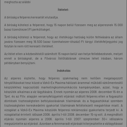
meghozta az alábbi
Ítéletet:
A bíróság a felperes keresetét elutasítja.
A bíróság kötelezi a felperest, hogy 15 napon belül fizessen meg az alperesnek 15.000
(azaz tizenötezer) Ft perköltséget.
A bíróság kötelezi a felperest, hogy az illetékügyi hatóság külön felhívására az állam
javára fizessen meg 16.500 (azaz tizenhatezer-ötszáz) Ft tárgyi illetékfeljegyzési jog
folytán le nem rótt kereseti illetéket.
Az ítélet ellen a kézbesítéstől számított 15 napon belül van helye fellebbezésnek, melyet
ennél a bíróságnál, de a Fővárosi Ítélőtáblának címezve lehet írásban, három
példányban benyújtani.
Indokolás
Az alperes észlelte, hogy felperes szakmailag nem kellően megalapozott
tényállításokat tesz közzé a Vízkő-Ex Maxima hálózati árammal működő vízkőmentesítő
készülékhez kapcsolódó marketingkommunikációs kampányokban, azzal, hogy a
készülék alkalmas a víz lágyítására. Ennek nyomán az alperes 2008. december 15-én a
Tpvt. és az Fttv. alapján versenyfelügyeleti eljárást indított felperes ellen a fogyasztói
döntések tisztességtelen befolyásolásának tilalmának és a fogyasztókkal szemben
tisztességtelen kereskedelmi gyakorlat tilalmának feltételezett megsértése miatt. A
vizsgálat a Vízkő-Ex Maxima készülék felperesi reklámozási gyakorlatra terjedt ki. A
vizsgálattal érintett időszak 2006. április 1-től 2008. december 15-ig volt. A megindított
eljárás nyomán alperes a 2006. április 1-től 2007. szeptember 30-i időszakra
megszüntette az eljárást. Azonban a fennmaradt eljárását kiterjesztette a vízlágyítással