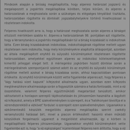
Mindezek alapján a bíróság megállapította, hogy alperesi határozat jogszerű és
megalapozott a jogsértés megállapítása körében, teljes körűen, és alperes a
határozatának a meghozatala során a szükséges és elégséges tényállást tisztázta,
határozatában rögzítette és döntését jogszabályhelyekre történő hivatkozással is
részletesen indokolta.
Felperes hivatkozott arra is, hogy a határozat meghozatala során alperes a bírságot
eltúlzott mértékben szabta ki. Alperes a határozatának 96. pontjában azt rögzítette,
hogy a Versenytanács a jogsértés megállapításán túl a bírság kiszabását is indokoltnak
látta. Ezen bírság kiszabásának indokolása, indokoltságának rögzítése mellett ugyan
részletesen nem indokolta, hogy mely körülményekre alapította álláspontját, azonban
az általa megállapított enyhítő és súlyosító körülményeket részletesen rögzítette
határozatában, amelyekkel együttesen alperes az indokolási kötelezettségének
kimerítő jelleggel eleget tett. A mérlegelési jogkörben hozott döntése során a
mérlegelésének szempontjairól számot adott és az enyhítő és súlyosító körülmények
rögzítése mellett azokat e bírság kiszabása során, ahhoz kapcsolódóan pontosan
értékelte. Az enyhítő körülmények között vette figyelembe alperes azt, hogy felperes a
"lágy hatású vizet kapunk" kifejezést alkalmazta ugyan, azonban ezen kifejezés
megtévesztésre alkalmassága során a fogyasztók számára a hatás fontosabb, mint a víz
összetétele, valamint felperes együttműködő magatartást tanúsított, amikor
változtatott a honlapon szereplő tájékoztatásán és jóhiszeműen használta a lágyított
víz kifejezést, amely a BME szakvéleményben is szerepelt, és a "hatékonyan távolítja el a
vízrendszerekből a vízkövet" fordulat is szerepelt ezen szakvéleményben. Ugyanakkor a
vízkőmentesítő készülék megjelölés alperesi megállapítás szerint csekély
versenytorzító hatással bírt, mivel a piacon értékesített hasonló elven működő
készülékek forgalmazói ugyanezt a megjelölést alkalmazzák, így e körben is
megállapítható felperes jóhiszeműsége. Ugyanakkor enyhítő körülményként vette
figyelembe azt is, hogy "a víz egészséges" kijelentéssel felperes nem állította, hogy a víz