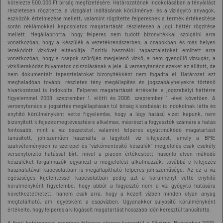
kötelezte 500.000 Ft bírság megfizetésére. Határozatának indokolásában a tényállást
részletesen rögzítette, a vizsgálat indításának körülményei és a vízlágyító anyagok,
eszközök értelmezése mellett, valamint rögzítette felperesnek a termék értékesítése
során reklámokkal kapcsolatos magatartását részletesen a jogi háttér rögzítése
mellett. Megállapította, hogy felperes nem tudott bizonyítékkal szolgálni arra
vonatkozóan, hogy a készülék a vezetékrendszerben, a csapokban és más helyen
lerakódott vízkövet eltávolítja. Pozitív használói tapasztalatokat említett arra
vonatkozóan, hogy a csapok szűrőjén megjelenő vízkő, a nem gyengülő vízsugár, a
vízkőlerakódás folyamatos csiszolásának a jele. A versenytanács ezeket az állított, de
nem dokumentált tapasztalatokat bizonyítékként nem fogadta el. Határozat ezt
meghaladóan további részletes tény megállapítás és jogszabályhelyekre történő
hivatkozással is indokolta. Felperes magatartását értékelte a jogszabályi háttérre
figyelemmel 2008. szeptember 1. előtti és 2008. szeptember 1 -ével követően. A
versenytanács a jogsértés megállapításán túl bírság kiszabását is indokolnak látta és
enyhítő körülményként vette figyelembe, hogy a lágy hatású vizet kapunk, nem
bizonyított kifejezés megtévesztésre alkalmas, másrészt a fogyasztók számára a hatás
fontosabb, mint a víz összetétel, valamint felperes együttműködő magatartást
tanúsított, jóhiszeműen használta a lágyított víz kifejezést, amely a BME
szakvéleményben is szerepel és "vízkőmentesítő készülék" megjelölés csak csekély
versenytorzító hatással bírt, mivel a piacon értékesített hasonló elven működő
készüléket forgalmazók ugyanezt a megjelölést alkalmazzák, továbbá e kifejezés
használatával kapcsolatban is megállapítható felperes jóhiszeműsége. Az ez a víz
egészséges kijelentéssel kapcsolatban pedig azt a körülményt vette enyhítő
körülményként figyelembe, hogy abból a fogyasztó nem a víz gyógyító hatására
következtethetett, hanem csak arra, hogy a kezelt vízben minden olyan anyag
megtalálható, ami egyébként a csapvízben. Ugyanakkor súlyosító körülményként
értékelte, hogy felperes a kifogásolt magatartást hosszabb időn keresztül tanúsította.
A fenti határozattal szemben felperes alperes keresztül a Fővárosi Bírósághoz 2009.