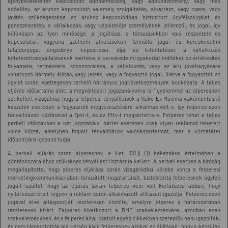
igénybevételéhez kapcsolódó adómentesség, vagy adókedvezmény, vagy más
adóelőny, az áruhoz kapcsolódó valamely szolgáltatás, alkatrész, vagy csere, vagy
javítás szükségessége az áruhoz kapcsolódóan biztosított ügyfélszolgálat és
panaszkezelés, a vállalkozás, vagy képviselője személyének jellemzői, és jogai, így
különösen az ilyen minősége, a jogállása, a társulásokban való részvétele és
kapcsolatai, vagyona szellemi alkotásokon fennálló jogai és kereskedelmi
tulajdonjoga, engedélye, képesítései, díjai és kitüntetései, a vállalkozás
kötelezettségvállalásának mértéke, a kereskedelmi gyakorlat indítékai, az értékesítés
folyamata, természete, szponzorálása, a vállalkozás, vagy az áru jóváhagyására
vonatkozó bármely állítás, vagy jelzés, vagy a fogyasztó jogai, illetve a fogyasztót az
ügylet során esetlegesen terhelő hátrányos jogkövetkezmények kockázata. A teljes
eljárás időtartama alatt a megváltozott jogszabályokra is figyelemmel az alperesnek
azt kellett vizsgálnia, hogy a felperesi tényállítások a Vízkő-Ex Maxima vízkőmentesítő
készülék esetében a fogyasztók megtévesztésére alkalmas volt-e, így felperes ezen
tényállítások közlésével a Tpvt-t, és az Fttv-t megsértette-e. Felperes tehát a teljes
perbeli időszakban a két jogszabályi háttér esetében csak olyan reklámot tehetett
volna közzé, amelyben foglalt tényállítások valóságtartalmát, már a közzététel
időpontjára igazolni tudja.
A perbeli eljárás során alperesnek a Ket. 50.§ (1) bekezdése értelmében a
döntéshozatalához szükséges tényállást tisztáznia kellett. A perbeli esetben a bíróság
megállapította, hogy alperes eljárása során vizsgálódási körébe vonta a felperesi
marketingkommunikációban tanúsított magatartását, biztosította felperesnek ügyféli
jogait azáltal, hogy az eljárás során felperes nem volt korlátozva abban, hogy
nyilatkozattételt tegyen a reklám során alkalmazott állításait igazolja. Felperes ezen
jogával élve álláspontját részletesen közölte, amelyre alperes a határozatában
részletesen kitért. Felperes hivatkozott a BME szakvéleményére, azonban ezen
szakvéleményben, és a felperes által csatolt egyéb cikkekben szereplők nem igazolták,
és nem támasztották alá kétség kívül felperesnek azokat az állításait, hogy a készülék