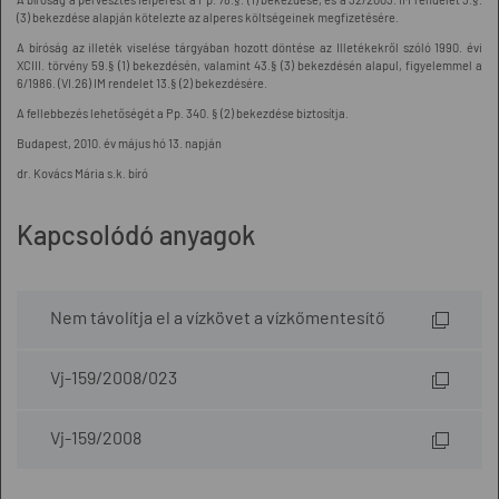
(3) bekezdése alapján kötelezte az alperes költségeinek megfizetésére.
A bíróság az illeték viselése tárgyában hozott döntése az Illetékekről szóló 1990. évi
XCIII. törvény 59.§ (1) bekezdésén, valamint 43.§ (3) bekezdésén alapul, figyelemmel a
6/1986. (VI.26) IM rendelet 13.§ (2) bekezdésére.
A fellebbezés lehetőségét a Pp. 340. § (2) bekezdése biztosítja.
Budapest, 2010. év május hó 13. napján
dr. Kovács Mária s.k. bíró
Kapcsolódó anyagok
Nem távolítja el a vízkövet a vízkőmentesítő
Vj-159/2008/023
Vj-159/2008