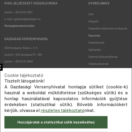
PIACI JELZÉSEKET VIZSGÁLÓ IRODA
GYORSLINKEK
telefon: +36 (1) 472-8851
GVH
e-mail: ugyfelszolgalat@gvh.hu
Árfigyelő
Minőségbiztosítási kérdőív
Visszaélés-bejelentési rendszerek
Kapcsolat
GAZDASÁGI VERSENYHIVATAL
Hirdetmények
1026 Budapest, Riadó u. 5-11.
Sajtószoba
levélcím: 1534 Budapest Pf.: 958
Szakmai felhasználóknak
telefon: +36 (1) 472-8900
Vállalkozásoknak
Fogyasztóknak
Cookie tájékoztató
Podcast
Tisztelt látogatónk!
Oldaltérkép
A Gazdasági Versenyhivatal honlapja sütiket (cookie-k)
használ a weboldal működtetése (szükséges sütik) és a
honlap használatával kapcsolatos információk gyűjtése
érdekében (statisztikai sütik). Bővebb információkért
kérjük, olvassa el
részletes tájékoztató
nkat.
Hozzájárulok a statisztikai sütik kezeléséhez
Impresszum
Adatkezelési tájékoztatók
Akadálymentesítési nyilatkozat
Közadatkereső
Süti beállítások
ÁSZF