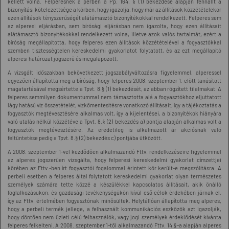
kellett volna. Felperesnek a perben a Pp. 164. § (1) bekezdése alapján fennállt a
bizonyítási kötelezettsége a körben, hogy igazolja, hogy már az állítások közzétételekor
ezen állítások tényszerűségét alátámasztó bizonyítékokkal rendelkezett. Felperes sem
az alperesi eljárásban, sem bírósági eljárásban nem igazolta, hogy ezen állításait
alátámasztó bizonyítékokkal rendelkezett volna, illetve azok valós tartalmát, ezért a
bíróság megállapította, hogy felperes ezen állítások közzétételével a fogyasztókkal
szemben tisztességtelen kereskedelmi gyakorlatot folytatott, és az ezt megállapító
alperesi határozat jogszerű és megalapozott.
A vizsgált időszakban bekövetkezett jogszabályváltozásra figyelemmel, alperessel
egyezően állapította meg a bíróság, hogy felperes 2008. szeptember 1. előtt tanúsított
magatartásával megsértette a Tpvt. 8.§ (1) bekezdését, az abban rögzített tilalmakat. A
felperes semmilyen dokumentummal nem támasztotta alá a fogyasztókhoz eljuttatott
lágy hatású víz összetételét, vízkőmentesítésre vonatkozó állításait, így a tájékoztatás a
fogyasztók megtévesztésére alkalmas volt, így a kijelentései, a bizonyítékok hiányára
való utalás nélkül közzétéve a Tpvt. 8.§ (2) bekezdés a) pontja alapján alkalmas volt a
fogyasztók megtévesztésére. Az eredetileg is alkalmazott ár akciósnak való
feltüntetése pedig a Tpvt. 8.§ (2) bekezdés c) pontjába ütközött.
A 2008. szeptember 1-vel kezdődően alkalmazandó Fttv. rendelkezéseire figyelemmel
az alperes jogszerűen vizsgálta, hogy felperesi kereskedelmi gyakorlat címzettjei
körében az Fttv.-ben írt fogyasztói fogalommal érintett kör került-e megszólításra. A
perbeli esetben a felperes által folytatott kereskedelmi gyakorlat olyan természetes
személyek számára tette közzé a készülékkel kapcsolatos állításait, akik önálló
foglalkozásukon, és gazdasági tevékenységükön kívül eső célok érdekében járnak el,
így az Fttv. értelmében fogyasztónak minősültek. Helytállóan állapította meg alperes,
hogy a perbeli termék jellege, a felhasznált kommunikációs eszközök azt igazolják,
hogy döntően nem üzleti célú felhasználók, vagy jogi személyek érdeklődését kívánta
felperes felkelteni. A 2008. szeptember 1-től alkalmazandó Fttv. 14.§-a alapján alperes