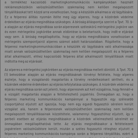
a termékhez kacsolódó marketingkommunikációs kampányokban használt
reklámeszközökön valószínűsíthetően szakmailag nem kellően megalapozott
tényállításokat tett közzé arra vonatkozóan, hogy a készülék alkalmas a víz lágyítására.
Ez a felperesi állítás nyomán ítélte meg úgy alperes, hogy a közérdek védelme
érdekében az eljárás megindítása szükséges. A bíróság álláspontja szerint a Tpvt. 70. §-
a alapján az eljárás megindítása során alperesnek széleskörű mérlegelési jogköre van
és ezen mérlegelési jogkörébe annak eldöntése is beletartozik, hogy indít-e eljárást
vagy sem. A bíróság megállapította, hogy az eljárás megindítására vonatkozóan a
mérlegelés szempontjairól alperes számot adott határozatában. Rögzítette, hogy a
felperesi marketingkommunikációban a készülék víz lágyítására való alkalmassága
miatt annak valószínűsíthetően szakmailag nem kellően megalapozott és a felperes
által alkalmazott, ehhez kapcsolódó felperes által alkalmazott tényállítások miatt
indította meg az eljárását.
Az alperes a mérlegelési jogkörében az eljárás megindítása mellett döntött. A Tpvt. 70.§
(1) bekezdése alapján az eljárás megindításának törvényi feltétele, hogy alperes
észlelje, hogy a vizsgálandó magatartás a törvény rendelkezéseit sértheti, és a
közérdek védelme érdekében az eljárás lefolytatása szükséges. A közérdek védelme az
eljárás megindítása során azt jelenti, hogy alperesnek azt kell vizsgálnia, hogy fennáll-e
a vizsgált magatartás alapján a feltételezhető jogsértés. Önmagában az, hogy a
felperes marketing kommunikációs kampánnyal a fogyasztók egy szélesebb
csoportjához eljutott azt igazolja, hogy nem egy egyedi fogyasztói sérelem került
vizsgálat alá, hanem a felperesnek valószínűsíthetően szakmailag nem kellően
megalapozott tényállításainak közzététele, valamennyi fogyasztóhoz eljutott, így a
perbeli esetben az eljárás megindításakor a közérdek vélelmezhető sérelmét ez
önmagában megállapíthatóvá tette. Az eljárás megindításakor a feltételezett
jogsérelem valószínűsítésre került, miután a széles fogyasztói réteghez eljutott a
felperes marketing kommunikációs kampánya során a felperesi tényállítás, ezért a