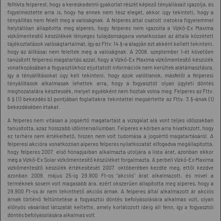
felhívta felperest, hogy a kereskedelmi gyakorlat részét képező tényállásait igazolja, és
figyelmeztette arra is, hogy ha ennek nem tesz eleget, akkor úgy tekinteti, hogy a
tényállítás nem felelt meg a valóságnak. A felperes által csatolt iratokra figyelemmel
helytállóan állapította meg alperes, hogy felperes nem igazolta a Vízkő-Ex Maxima
vízkőmentesítő készülékek lényeges tulajdonságaira vonatkozóan az általa közzétett
tájékoztatások valóságtartalmát, így az Fttv. 14.§-a alapján ezt akként kellett tekinteni,
hogy az állításai nem feleltek meg a valóságnak. A 2008. szeptember 1-ét követően
tanúsított felperesi magatartás azzal, hogy a Vízkő-Ex Maxima vízkőmentesítő készülék
vonatkozásában a fogyasztókhoz eljuttatott információk nem kerültek alátámasztásra,
így a tényállításokat úgy kell tekinteni, hogy azok valótlanok, másfelől a felperesi
tényállítások alkalmasak lehettek arra, hogy a fogyasztót olyan ügyleti döntés
meghozatalára késztessék, melyet egyébként nem hoztak volna meg. Felperes az Fttv.
6.§ (1) bekezdés b) pontjában foglaltakra tekintettel megsértette az Fttv. 3.§-ának (1)
bekezdésében írtakat.
A felperes nem vitásan a jogsértő magatartást a vizsgálat alá vont teljes időszakban
tanúsította, azaz hosszabb időintervallumban. Felperes e körben arra hivatkozott, hogy
ez terhére nem értékelhető, hiszen nem volt tudomása a jogsértő magatartásáról. A
felperesi akcióra vonatkozóan alperes felperes nyilatkozatát elfogadva megállapította,
hogy felperes 2007. első hónapjaiban alkalmazta utoljára a lista árat, azonban ekkor
még a Vízkő-Ex Solar vízkőmentesítő készüléket forgalmazta. A perbeli Vízkő-Ex Maxima
vízkőmentesítő készülék értékesítését 2007. októberében kezdte meg, ettől kezdve
azonban 2009. május 25-ig 29.900 Ft-os "akciós" árat alkalmazott, és mivel a
terméknek sosem volt magasabb ára, ezért okszerűen állapította meg alperes, hogy a
29.900 Ft-os ár nem tekinthető akciós árnak. A felperes által alkalmazott ár akciós
árnak történő feltüntetése a fogyasztói döntés befolyásolására alkalmas volt, olyan
előnyös vásárlást látszatát keltette, amely korlátozott ideig áll fenn, így a fogyasztói
döntés befolyásolására alkalmas volt.