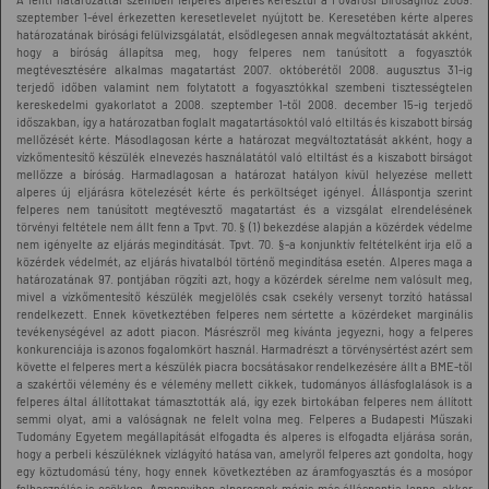
szeptember 1-ével érkezetten keresetlevelet nyújtott be. Keresetében kérte alperes
határozatának bírósági felülvizsgálatát, elsődlegesen annak megváltoztatását akként,
hogy a bíróság állapítsa meg, hogy felperes nem tanúsított a fogyasztók
megtévesztésére alkalmas magatartást 2007. októberétől 2008. augusztus 31-ig
terjedő időben valamint nem folytatott a fogyasztókkal szembeni tisztességtelen
kereskedelmi gyakorlatot a 2008. szeptember 1-től 2008. december 15-ig terjedő
időszakban, így a határozatban foglalt magatartásoktól való eltiltás és kiszabott bírság
mellőzését kérte. Másodlagosan kérte a határozat megváltoztatását akként, hogy a
vízkőmentesítő készülék elnevezés használatától való eltiltást és a kiszabott bírságot
mellőzze a bíróság. Harmadlagosan a határozat hatályon kívül helyezése mellett
alperes új eljárásra kötelezését kérte és perköltséget igényel. Álláspontja szerint
felperes nem tanúsított megtévesztő magatartást és a vizsgálat elrendelésének
törvényi feltétele nem állt fenn a Tpvt. 70. § (1) bekezdése alapján a közérdek védelme
nem igényelte az eljárás megindítását. Tpvt. 70. §-a konjunktív feltételként írja elő a
közérdek védelmét, az eljárás hivatalból történő megindítása esetén. Alperes maga a
határozatának 97. pontjában rögzíti azt, hogy a közérdek sérelme nem valósult meg,
mivel a vízkőmentesítő készülék megjelölés csak csekély versenyt torzító hatással
rendelkezett. Ennek következtében felperes nem sértette a közérdeket marginális
tevékenységével az adott piacon. Másrészről meg kívánta jegyezni, hogy a felperes
konkurenciája is azonos fogalomkört használ. Harmadrészt a törvénysértést azért sem
követte el felperes mert a készülék piacra bocsátásakor rendelkezésére állt a BME-től
a szakértői vélemény és e vélemény mellett cikkek, tudományos állásfoglalások is a
felperes által állítottakat támasztották alá, így ezek birtokában felperes nem állított
semmi olyat, ami a valóságnak ne felelt volna meg. Felperes a Budapesti Műszaki
Tudomány Egyetem megállapítását elfogadta és alperes is elfogadta eljárása során,
hogy a perbeli készüléknek vízlágyító hatása van, amelyről felperes azt gondolta, hogy
egy köztudomású tény, hogy ennek következtében az áramfogyasztás és a mosópor
felhasználás is csökken. Amennyiben alperesnek mégis más álláspontja lenne, akkor