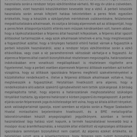
használata során a rendszer teljes vízkőtlenítése várható, fél-egy év után a csövekben,
csapokban, vizet használó készülékekben kevesebb lesz a vízkő. A perbeli készülék
használata során annak kifejtett hatása tekintetében a peres felek egyezően
értékelték, hogy a készülék a vízkőpelyhek mértékének csökkentésére, felületeinek
megváltoztatására alkalmasak, és osztja a bíróság alperesnek azt az álláspontját, hogy
a peres felek álláspontja közötti eltérés nem műszaki kérdésekben volt, hanem abban,
hogy a tájékoztatásokban a felperes által használt kifejezések, a felperes által igazolt
állításokat tartalmazzák-e, vagy azok alkalmasak lehetnek-e arra, hogy megtévesszék
a fogyasztókat azáltal, hogy a tényleges hatástól eltérő hatást várnak a fogyasztók a
perbeli készülék használatától, azaz a rendszer teljes vízkőtlenítése során a vízkő
eltávolítása, vagy csak a víz paramétereinek változását várhatja-e a fogyasztó. Az
alperes a felperes által csatolt bizonyítékokat részletesen megvizsgálta, határozatának
indokolásában erre vonatkozó megállapításait is részletesen rögzítette arra
figyelemmel, hogy a perbeli esetben alperesnek felperesi állítások esetében azt kellett
vizsgálnia, hogy az állítások igazolására felperes megfelelő szakvéleményekkel a
közzétételkor rendelkezett-e, illetve a felperesi állítások alkalmasak voltak-e, hogy
megtévesszék a fogyasztókat. Helytállóan hivatkozott arra alperes, hogy a
rendelkezésére álló adatok szakértő igénybevételét nem tették szükségessé. A bíróság
megállapította tehát, hogy alperes a határozatának meghozatalához szükséges
tényállást tisztázta, így alperesi határozat e körben jogszerű és megalapozott. A perbeli
eljárás során felperesnek joga és kötelessége lett volna, hogy az általa állított tényeket,
azok valóságtartalmát igazolja, ezzel szemben az eljárás során a Magyar Szabadalmi
Hivatal mintaoltalmi bejelentésére hivatkozott, és a BME metallográfiai
laboratóriumában készült anyagvizsgálati jegyzőkönyvre, azonban a termék
használatával lágy hatású vizet kapunk, a termék használatával kevesebb lesz a
mosópor és az áramfelhasználás, a készülék által előállított víz egészséges állításának
igazolására semmilyen bizonyítékot nem csatolt. Az alperes ezeket értékelte, és
helytállóan jutott arra a következtetésre, hogy felperes nem tudott bizonyítékul