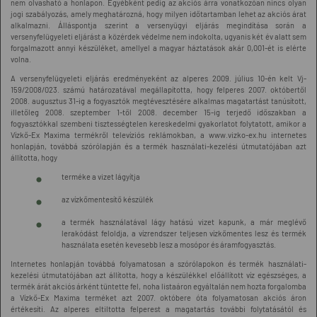
nem olvasható a honlapon. Egyébként pedig az akciós árra vonatkozóan nincs olyan
jogi szabályozás, amely meghatározná, hogy milyen időtartamban lehet az akciós árat
alkalmazni. Álláspontja szerint a versenyügyi eljárás megindítása során a
versenyfelügyeleti eljárást a közérdek védelme nem indokolta, ugyanis két év alatt sem
forgalmazott annyi készüléket, amellyel a magyar háztatások akár 0,001-ét is elérte
volna.
A versenyfelügyeleti eljárás eredményeként az alperes 2009. július 10-én kelt Vj-
159/2008/023. számú határozatával megállapította, hogy felperes 2007. októbertől
2008. augusztus 31-ig a fogyasztók megtévesztésére alkalmas magatartást tanúsított,
illetőleg 2008. szeptember 1-től 2008. december 15-ig terjedő időszakban a
fogyasztókkal szembeni tisztességtelen kereskedelmi gyakorlatot folytatott, amikor a
Vízkő-Ex Maxima termékről televíziós reklámokban, a www.vizko-ex.hu internetes
honlapján, továbbá szórólapján és a termék használati-kezelési útmutatójában azt
állította, hogy
terméke a vizet lágyítja
az vízkőmentesítő készülék
a termék használatával lágy hatású vizet kapunk, a már meglévő
lerakódást feloldja, a vízrendszer teljesen vízkőmentes lesz és termék
használata esetén kevesebb lesz a mosópor és áramfogyasztás.
Internetes honlapján továbbá folyamatosan a szórólapokon és termék használati-
kezelési útmutatójában azt állította, hogy a készülékkel előállított víz egészséges, a
termék árát akciós árként tüntette fel, noha listaáron egyáltalán nem hozta forgalomba
a Vízkő-Ex Maxima terméket azt 2007. októbere óta folyamatosan akciós áron
értékesíti. Az alperes eltiltotta felperest a magatartás további folytatásától és