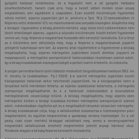
gyógyító hatással rendelkezne, és a fogyasztó nem a víz gyógyító hatására
következtethetett, hanem csak arra, hogy a kezelt vízben minden olyan anyag
megtalálható, ami egyébként a csapvízben. Ezen enyhítő körülmények figyelembe
vétele mellett, alperes jogszerűen járt el, amikoris a Tpvt. 78.§ (1) bekezdésében írt
felperesi nettó árbevétel 10%-os maximumánál alacsonyabb összegben állapította meg
a bírságot. Ugyanakkor a bírság jelentős mértékű, vagy teljes körű csökkentésére nem
látott lehetőséget alperes, ugyanis a súlyosító körülmények között kellett figyelembe
vennie azt, hogy felperes a magatartást hosszabb időn keresztül tanúsította. Ezt a tényt
az a körülmény sem változtatja meg, hogy a felperes a magatartásának jogsértő
jellegéről tudomással nem bírt. Az alperes által rögzítettekre is figyelemmel a bíróság
megállapította, hogy alperes mérlegelési jogkörében hozott döntése jogszerű és
megalapozott, a mérlegelési szempontokról határozatában részletesen számot adott,
így a bírság kiszabásának összegszerűségét a perbeli esetre értékelte, és indokolta.
A polgári perrendtartásról szóló többször módosított tárgyidőszakban hatályos 1952. évi
III. törvény (a továbbiakban: Pp.) 339/B. §-a szerint mérlegelési jogkörben hozott
közigazgatási határozat akkor tekintendő jogszerűnek, ha a közigazgatási szerv a
tényállást kellő mértékben feltárta, az eljárási szabályokat betartotta, a mérlegelés
szempontjai megállapíthatók és a a határozat indokolásából a bizonyítékok
mérlegelésének okszerűsége kitűnik. A bíróság megállapította, hogy alperes ezen
mérlegelési körben a bírsági kiszabása körében mérlegelési szempontjairól számot
adott, indokolásában rögzítette azt és a megállapított tényeket okszerűen mérlegelte.
A bírság kiszabásának célja, hogy a vállalkozókat visszatartsa a tisztességtelen piaci
magatartástól, és egyúttal megteremtse a gazdasági verseny tisztességét. Ez a cél
pedig csak olyan mértékű bírsággal valósítható meg, amely a versenyjogsértést
megvalósító vállalkozónak érezhető megterhelést jelentő anyagi hátrányt okoz.
Mindezek alapján a bíróság felperes keresetét elutasította.
A bíróság a pervesztes felperest a Pp. 78.§. (1) bekezdése, és a 32/2003. IM rendelet 3.§.