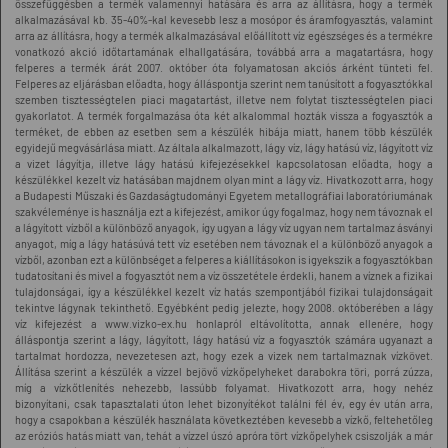
összefüggésben a termék valamennyi hatására és arra az állításra, hogy a termék
alkalmazásával kb. 35-40%-kal kevesebb lesz a mosópor és áramfogyasztás, valamint
arra az állításra, hogy a termék alkalmazásával előállított víz egészséges és a termékre
vonatkozó akció időtartamának elhallgatására, továbbá arra a magatartásra, hogy
felperes a termék árát 2007. október óta folyamatosan akciós árként tünteti fel.
Felperes az eljárásban előadta, hogy álláspontja szerint nem tanúsított a fogyasztókkal
szemben tisztességtelen piaci magatartást, illetve nem folytat tisztességtelen piaci
gyakorlatot. A termék forgalmazása óta két alkalommal hozták vissza a fogyasztók a
terméket, de ebben az esetben sem a készülék hibája miatt, hanem több készülék
egyidejű megvásárlása miatt. Az általa alkalmazott, lágy víz, lágy hatású víz, lágyított víz
a vizet lágyítja, illetve lágy hatású kifejezésekkel kapcsolatosan előadta, hogy a
készülékkel kezelt víz hatásában majdnem olyan mint a lágy víz. Hivatkozott arra, hogy
a Budapesti Műszaki és Gazdaságtudományi Egyetem metallográfiai laboratóriumának
szakvéleménye is használja ezt a kifejezést, amikor úgy fogalmaz, hogy nem távoznak el
a lágyított vízből a különböző anyagok, így ugyan a lágy víz ugyan nem tartalmaz ásványi
anyagot, míg a lágy hatásúvá tett víz esetében nem távoznak el a különböző anyagok a
vízből, azonban ezt a különbséget a felperes a kiállításokon is igyekszik a fogyasztókban
tudatosítani és mivel a fogyasztót nem a víz összetétele érdekli, hanem a víznek a fizikai
tulajdonságai, így a készülékkel kezelt víz hatás szempontjából fizikai tulajdonságait
tekintve lágynak tekinthető. Egyébként pedig jelezte, hogy 2008. októberében a lágy
víz kifejezést a www.vizko-ex.hu honlapról eltávolította, annak ellenére, hogy
álláspontja szerint a lágy, lágyított, lágy hatású víz a fogyasztók számára ugyanazt a
tartalmat hordozza, nevezetesen azt, hogy ezek a vizek nem tartalmaznak vízkövet.
Állítása szerint a készülék a vízzel bejövő vízkőpelyheket darabokra töri, porrá zúzza,
míg a vízkőtlenítés nehezebb, lassúbb folyamat. Hivatkozott arra, hogy nehéz
bizonyítani, csak tapasztalati úton lehet bizonyítékot találni fél év, egy év után arra,
hogy a csapokban a készülék használata következtében kevesebb a vízkő, feltehetőleg
az eróziós hatás miatt van, tehát a vízzel úszó apróra tört vízkőpelyhek csiszolják a már