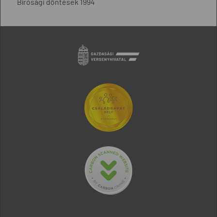
Bírósági döntések 1994