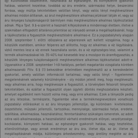
így különösebb összetétele, használata az egészségre, és környezetre gyakorolt
hatása, valamint kezelése, továbbá az áru eredete, származási helye, beszerzési
forrása, vagy múltja tekintetében valótlan tényt, vagy valós tényt megtévesztésre
alkalmas módon állítanak, az árut megtévesztésre alkalmas jelzéssel látják el, vagy az
áru lényeges tulajdonságairól bármilyen más megtévesztésre alkalmas tájékoztatást
adnak. Míg a Tpvt. 9.§-a szerint a használt kifejezésnek a mindennapi életben, illetve a
szakmában elfogadott általános jelentése az irányadó annak a megállapításánál, hogy
a tájékoztatás a fogyasztók megtévesztésére alkalmas-e. Ez a jogszabályhely alapján
2008. szeptember 1. előtti időszakra az alperesnek azt kellett vizsgálnia, hogy a
készülék esetében, amikor felperes azt állította, hogy ez alkalmas a víz lágyítására,
vízkő mentes lesz a víz ennek használata során, és a víz egészséges lesz, valamint a
termék alkalmazásával kb. 35-40%-kal kevesebb lesz a mosópor és áramfogyasztás, a
készülék lényeges tulajdonságairól megtévesztésre alkalmas tájékoztatást adott-e.
Ugyanakkor a 2008. szeptember 1-től hatályos, perbeli magatartás vizsgálata körében
alkalmazandó Fttv. 6.§ (1) bekezdése értelmében megtévesztő az a kereskedelmi
gyakorlat, amely valótlan információt tartalmaz, vagy valós tényt - figyelemmel
megjelenésének valamely körülményére - oly módon jelenít meg, hogy megtéveszti,
vagy alkalmas arra, hogy megtévessze a fogyasztót, a törvényben felsorolt tényezők
tekintetében, és ezáltal a fogyasztót olyan ügyleti döntés meghozatalára készteti,
amelyet egyébként nem hozott volna meg, vagy erre alkalmas. Ezek a tényezők pedig
az áru létezése, természete, figyelembe véve a termékmegnevezésre vonatkozó
jogszabályi előírásokat is az áru lényeges jellemzője, így különösen: kivitelezése,
összetétele, műszaki jellemzői, tartozékai, mennyisége, származási helye, eredete,
szállítása, alkalmazása, használatához, fenntartásához szükséges ismeretek, az adott
célra való alkalmassága, a használatától várható eredmények előnyei, veszélyessége,
kockázatai, környezeti hatásai, az egészségre gyakorolt hatása, vagy tesztelése,
ellenőrzöttsége, vagy annak eredménye az áru ára, illetve díja, az ár, illetve díj
megállapításának módja, különleges árkedvezmény, vagy árelőny megléte az áru