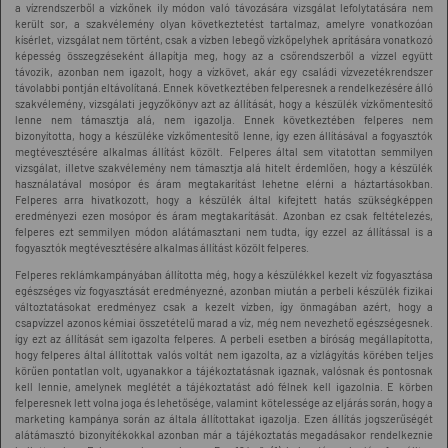
a vízrendszerből a vízkőnek ily módon való távozására vizsgálat lefolytatására nem
került sor, a szakvélemény olyan következtetést tartalmaz, amelyre vonatkozóan
kísérlet, vizsgálat nem történt, csak a vízben lebegő vízkőpelyhek aprítására vonatkozó
képesség összegzéseként állapítja meg, hogy az a csőrendszerből a vízzel együtt
távozik, azonban nem igazolt, hogy a vízkövet, akár egy családi vízvezetékrendszer
távolabbi pontján eltávolítaná. Ennek következtében felperesnek a rendelkezésére álló
szakvélemény, vizsgálati jegyzőkönyv azt az állítását, hogy a készülék vízkőmentesítő
lenne nem támasztja alá, nem igazolja. Ennek következtében felperes nem
bizonyította, hogy a készüléke vízkőmentesítő lenne, így ezen állításával a fogyasztók
megtévesztésére alkalmas állítást közölt. Felperes által sem vitatottan semmilyen
vizsgálat, illetve szakvélemény nem támasztja alá hitelt érdemlően, hogy a készülék
használatával mosópor és áram megtakarítást lehetne elérni a háztartásokban.
Felperes arra hivatkozott, hogy a készülék által kifejtett hatás szükségképpen
eredményezi ezen mosópor és áram megtakarítását. Azonban ez csak feltételezés,
felperes ezt semmilyen módon alátámasztani nem tudta, így ezzel az állítással is a
fogyasztók megtévesztésére alkalmas állítást közölt felperes.
Felperes reklámkampányában állította még, hogy a készülékkel kezelt víz fogyasztása
egészséges víz fogyasztását eredményezné, azonban miután a perbeli készülék fizikai
változtatásokat eredményez csak a kezelt vízben, így önmagában azért, hogy a
csapvízzel azonos kémiai összetételű marad a víz, még nem nevezhető egészségesnek.
így ezt az állítását sem igazolta felperes. A perbeli esetben a bíróság megállapította,
hogy felperes által állítottak valós voltát nem igazolta, az a vízlágyítás körében teljes
körűen pontatlan volt, ugyanakkor a tájékoztatásnak igaznak, valósnak és pontosnak
kell lennie, amelynek meglétét a tájékoztatást adó félnek kell igazolnia. E körben
felperesnek lett volna joga és lehetősége, valamint kötelessége az eljárás során, hogy a
marketing kampánya során az általa állítottakat igazolja. Ezen állítás jogszerűségét
alátámasztó bizonyítékokkal azonban már a tájékoztatás megadásakor rendelkeznie