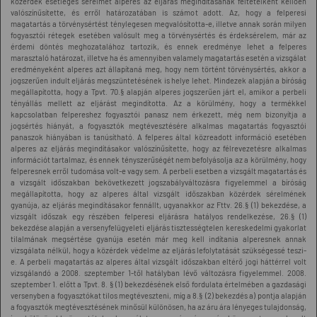
közérdek esetleges sérelmét alperes az eljárás megindításának feltételként kellően
valószínűsítette, és erről határozatában is számot adott. Az, hogy a felperesi
magatartás a törvénysértést ténylegesen megvalósította-e, illetve annak során milyen
fogyasztói rétegek esetében valósult meg a törvénysértés és érdeksérelem, már az
érdemi döntés meghozatalához tartozik, és ennek eredménye lehet a felperes
marasztaló határozat, illetve ha és amennyiben valamely magatartás esetén a vizsgálat
eredményeként alperes azt állapítaná meg, hogy nem történt törvénysértés, akkor a
jogszerűen indult eljárás megszüntetésének is helye lehet. Mindezek alapján a bíróság
megállapította, hogy a Tpvt. 70.§ alapján alperes jogszerűen járt el, amikor a perbeli
tényállás mellett az eljárást megindította. Az a körülmény, hogy a termékkel
kapcsolatban felpereshez fogyasztói panasz nem érkezett, még nem bizonyítja a
jogsértés hiányát, a fogyasztók megtévesztésére alkalmas magatartás fogyasztói
panaszok hiányában is tanúsítható. A felperes által közreadott információ esetében
alperes az eljárás megindításakor valószínűsítette, hogy az félrevezetésre alkalmas
információt tartalmaz, és ennek tényszerűségét nem befolyásolja az a körülmény, hogy
felperesnek erről tudomása volt-e vagy sem. A perbeli esetben a vizsgált magatartás és
a vizsgált időszakban bekövetkezett jogszabályváltozásra figyelemmel a bíróság
megállapította, hogy az alperes által vizsgált időszakban közérdek sérelmének
gyanúja, az eljárás megindításakor fennállt, ugyanakkor az Fttv. 26.§ (1) bekezdése, a
vizsgált időszak egy részében felperesi eljárásra hatályos rendelkezése, 26.§ (1)
bekezdése alapján a versenyfelügyeleti eljárás tisztességtelen kereskedelmi gyakorlat
tilalmának megsértése gyanúja esetén már meg kell indítania alperesnek annak
vizsgálata nélkül, hogy a közérdek védelme az eljárás lefolytatását szükségessé teszi-
e. A perbeli magatartás az alperes által vizsgált időszakban eltérő jogi háttérrel volt
vizsgálandó a 2008. szeptember 1-től hatályban lévő változásra figyelemmel. 2008.
szeptember 1. előtt a Tpvt. 8. § (1) bekezdésének első fordulata értelmében a gazdasági
versenyben a fogyasztókat tilos megtéveszteni, míg a 8.§ (2) bekezdés a) pontja alapján
a fogyasztók megtévesztésének minősül különösen, ha az áru ára lényeges tulajdonság,