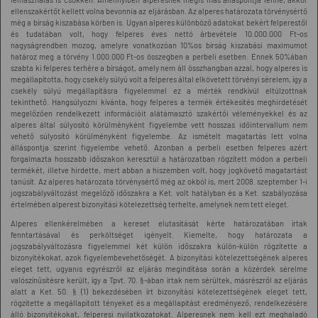
ellenszakértőt kellett volna bevonnia az eljárásban. Az alperes határozata törvénysértő
még a bírság kiszabása körben is. Ugyan alperes különböző adatokat bekért felperestől
és tudatában volt, hogy felperes éves nettó árbevétele 10.000.000 Ft-os
nagyságrendben mozog, amelyre vonatkozóan 10%os bírság kiszabási maximumot
határoz meg a törvény 1.000.000 Ft-os összegben a perbeli esetben. Ennek 50%ában
szabta ki felperes terhére a bírságot, amely nem áll összhangban azzal, hogy alperes is
megállapította, hogy csekély súlyú volt a felperes által elkövetett törvényi sérelem, így a
csekély súlyú megállapításra figyelemmel ez a mérték rendkívül eltúlzottnak
tekinthető. Hangsúlyozni kívánta, hogy felperes a termék értékesítés meghirdetését
megelőzően rendelkezett információit alátámasztó szakértői véleményekkel és az
alperes által súlyosító körülményként figyelembe vett hosszas időintervallum nem
vehető súlyosító körülményként figyelembe. Az ismételt magatartás lett volna
álláspontja szerint figyelembe vehető. Azonban a perbeli esetben felperes azért
forgalmazta hosszabb időszakon keresztül a határozatban rögzített módon a perbeli
termékét, illetve hirdette, mert abban a hiszemben volt, hogy jogkövető magatartást
tanúsít. Az alperes határozata törvénysértő még az okból is, mert 2008. szeptember 1-i
jogszabályváltozást megelőző időszakra a Ket. volt hatályban és a Ket. szabályozása
értelmében alperest bizonyítási kötelezettség terhelte, amelynek nem tett eleget.
Alperes ellenkérelmében a kereset elutasítását kérte határozatában írtak
fenntartásával és perköltséget igényelt. Kiemelte, hogy határozata a
jogszabályváltozásra figyelemmel két külön időszakra külön-külön rögzítette a
bizonyítékokat, azok figyelembevehetőségét. A bizonyítási kötelezettségének alperes
eleget tett, ugyanis egyrészről az eljárás megindítása során a közérdek sérelme
valószínűsítésre került, így a Tpvt. 70. §-ában írtak nem sérültek, másrészről az eljárás
alatt a Ket. 50. § (1) bekezdésében írt bizonyítási kötelezettségének eleget tett,
rögzítette a megállapított tényeket és a megállapítást eredményező, rendelkezésére
álló bizonyítékokat, felperesi nyilatkozatokat. Alperesnek nem kell ezt meghaladó