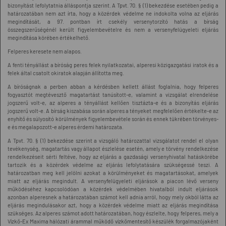
bizonyítást lefolytatnia álláspontja szerint. A Tpvt. 70. § (1) bekezdése esetében pedig a
határozatában nem azt írta, hogy a közérdek védelme ne indokolta volna az eljárás
megindítását, a 97. pontban írt csekély versenytorzító hatás a bírság
összegszerűségénél került figyelembevételre és nem a versenyfelügyeleti eljárás
megindítása körében értékelhető.
Felperes keresete nem alapos.
A fenti tényállást a bíróság peres felek nyilatkozatai, alperesi közigazgatási iratok és a
felek által csatolt okiratok alapján állította meg.
A bíróságnak a perben abban a kérdésben kellett állást foglalnia, hogy felperes
fogyasztót megtévesztő magatartást tanúsított-e, valamint a vizsgálat elrendelése
jogszerű volt-e, az alperes a tényállást kellően tisztázta-e és a bizonyítás eljárás
jogszerű volt-e. A bírság kiszabása során alperes a tényeket megfelelően értékelte-e az
enyhítő és súlyosító körülmények figyelembevétele során és ennek tükrében törvényes-
e és megalapozott-e alperes érdemi határozata.
A Tpvt. 70. § (1) bekezdése szerint a vizsgáló határozattal vizsgálatot rendel el olyan
tevékenység, magatartás vagy állapot észlelése esetén, amely e törvény rendelkezése
rendelkezéseit sérti feltéve, hogy az eljárás a gazdasági versenyhivatal hatáskörébe
tartozik és a közérdek védelme az eljárás lefolytatására szükségessé teszi. A
határozatban meg kell jelölni azokat a körülményeket és magatartásokat, amelyek
miatt az eljárás megindult. A versenyfelügyeleti eljárások a piacon lévő verseny
működéséhez kapcsolódóan a közérdek védelmében hivatalból indult eljárások
azonban alperesnek a határozatában számot kell adnia arról, hogy mely okból látta az
eljárás megindulásakor azt, hogy a közérdek védelme miatt az eljárás megindítása
szükséges. Az alperes számot adott határozatában, hogy észlelte, hogy felperes, mely a
Vízkő-Ex Maxima hálózati árammal működő vízkőmentesítő készülék forgalmazójaként