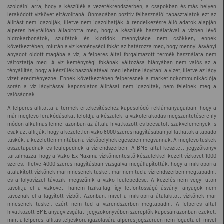
szolgálni arra, hogy a készülék a vezetékrendszerben, a csapokban és más helyen
lerakódott vízkövet eltávolítaná. Önmagában pozitív felhasználói tapasztalatok ezt az
állítást nem igazolják, illetve nem igazolhatják. A rendelkezésre álló adatok alapján
alperes helytállóan állapította meg, hogy a készülék használatával a vízben lévő
hidrokarbonátok, szulfátok és kloridok mennyisége nem csökken, ennek
következtében, miután a víz keménységi fokát az határozza meg, hogy mennyi ásványi
anyagot oldott magába a víz, a felperes által forgalmazott termék használata nem
változtatja meg. A víz keménységi fokának változása hiányában nem valós az a
tényállítás, hogy a készülék használatával meg lehetne lágyítani a vizet, illetve az lágy
vizet eredményezne. Ennek következtében felperesnek a marketingkommunikációja
során a víz lágyítással kapcsolatos állításai nem igazoltak, nem felelnek meg a
valóságnak.
A felperes állította a termék értékesítéséhez kapcsolódó reklámanyagaiban, hogy a
már meglévő lerakódásokat feloldja a készülék, a vízkőlerakódás megszüntetésére ily
módon alkalmas lenne, azonban az általa hivatkozott és becsatolt szakvélemények is
csak azt állítják, hogy a kezeletlen vízkő 8000 szeres nagyításában jól láthatók a tapadó
tüskék, a kezeletlen mintában a vízkőpelyhek egészben megvannak. A meglévő tüskék
összetapadnak és leülepednek a vízrendszerben. A BME által készített jegyzőkönyv
tartalmazza, hogy a Vízkő-Ex Maxima vízkőmentesítő készülékkel kezelt vízkövet 1000
szeres, illetve 4000 szeres nagyításban vizsgálva megállapították, hogy a mikroporrá
átalakított vízkőnek már nincsenek tüskéi, már nem tud a vízrendszerben megtapadni,
és a folyóvízzel távozik, megszűnik a vízkő leülepedése. A kezelés nem vegyi úton
távolítja el a vízkövet, hanem fizikailag, így létfontosságú ásványi anyagok nem
távoznak el a lágyított vízből. Azonban, mivel a mikroprrá átalakított vízkőnek már
nincsenek tüskéi, ezért nem tud a vízrendszerben megtapadni. A felperes által
hivatkozott BME anyagvizsgálati jegyzőkönyvében szereplők kapcsán azonban ezeket,
mint a felperesi állítás teljeskörű igazolására alperes jogszerűen nem fogadta el, mivel