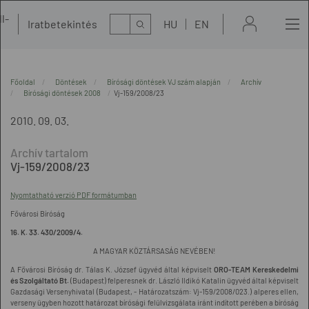
l-
Kereső
Iratbetekintés
HU
EN
t
Főoldal
Döntések
Bírósági döntések VJ szám alapján
Archív
Bírósági döntések 2008
Vj-159/2008/23
2010. 09. 03.
Vj-159/2008/23
Nyomtatható verzió PDF formátumban
Fővárosi Bíróság
16. K. 33. 430/2009/4.
A MAGYAR KÖZTÁRSASÁG NEVÉBEN!
A Fővárosi Bíróság dr. Tálas K. József ügyvéd által képviselt
ORO-TEAM Kereskedelmi
és Szolgáltató Bt.
(Budapest) felperesnek dr. László Ildikó Katalin ügyvéd által képviselt
Gazdasági Versenyhivatal (Budapest, - Határozatszám: Vj-159/2008/023.) alperes ellen,
verseny ügyben hozott határozat bírósági felülvizsgálata iránt indított perében a bíróság