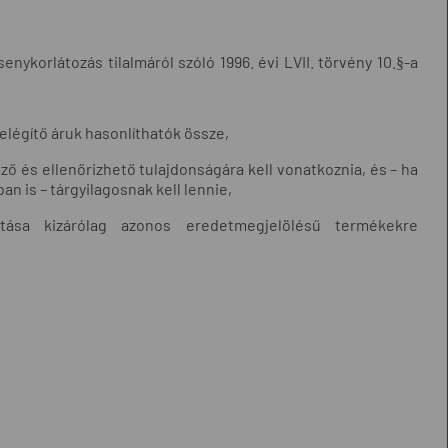
nykorlátozás tilalmáról szóló 1996. évi LVII. törvény 10.§-a
elégítő áruk hasonlíthatók össze,
ő és ellenőrizhető tulajdonságára kell vonatkoznia, és – ha
an is – tárgyilagosnak kell lennie,
ítása kizárólag azonos eredetmegjelölésű termékekre