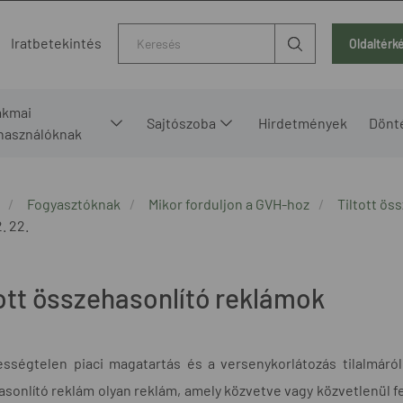
Kereső
Iratbetekintés
Oldaltérk
akmai
Sajtószoba
Hirdetmények
Dönt
lhasználóknak
Fogyasztóknak
Mikor forduljon a GVH-hoz
Tiltott ös
. 22.
tott összehasonlító reklámok
ességtelen piaci magatartás és a versenykorlátozás tilalmáról 
sonlító reklám olyan reklám, amely közvetve vagy közvetlenül 