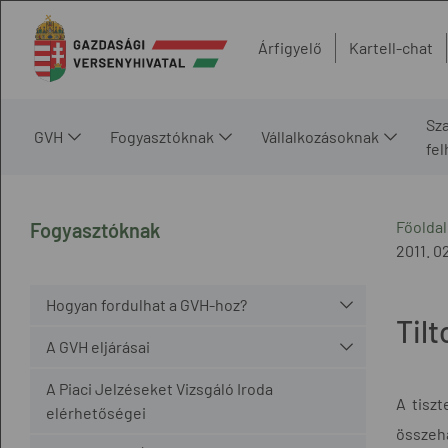
Árfigyelő
Kartell-chat
Sz
GVH
Fogyasztóknak
Vállalkozásoknak
fe
Főoldal
Fogyasztóknak
2011. 02
Hogyan fordulhat a GVH-hoz?
Til
A GVH eljárásai
A Piaci Jelzéseket Vizsgáló Iroda
A tiszt
elérhetőségei
összeha