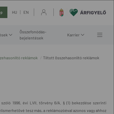
HU
EN
ép
Összefonódás-
ések
Karrier
bejelentések
szehasonlító reklámok
Tiltott összehasonlító reklámok
szóló 1996. évi LVII. törvény 6/A. § (1) bekezdése szerinti
felismerhetővé tesz más, a reklámozóéval azonos vagy ahhoz