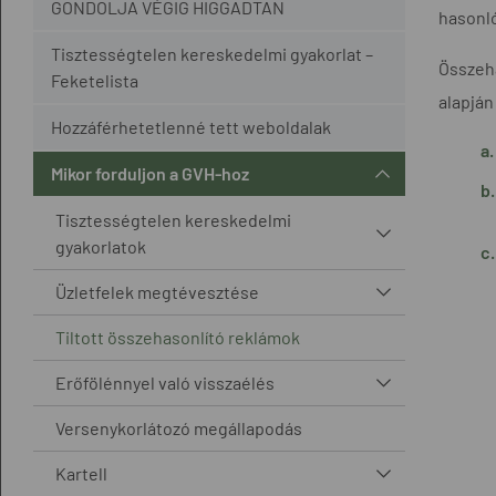
GONDOLJA VÉGIG HIGGADTAN
hasonló
Tisztességtelen kereskedelmi gyakorlat –
Összeha
Feketelista
alapján
Hozzáférhetetlenné tett weboldalak
Mikor forduljon a GVH-hoz
Tisztességtelen kereskedelmi
gyakorlatok
Üzletfelek megtévesztése
Tiltott összehasonlító reklámok
Erőfölénnyel való visszaélés
Versenykorlátozó megállapodás
Kartell