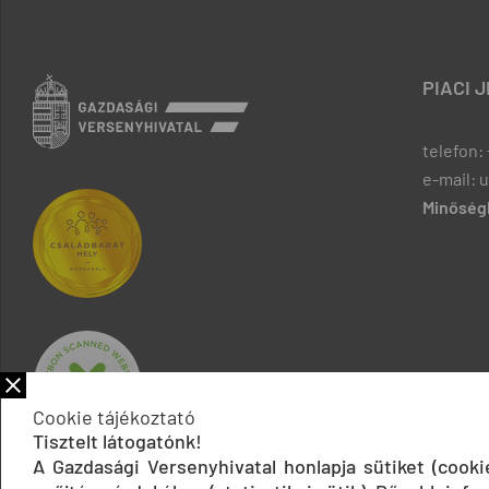
PIACI 
telefon: 
e-mail: 
Minőségb
Cookie tájékoztató
Tisztelt látogatónk!
A Gazdasági Versenyhivatal honlapja sütiket (cook