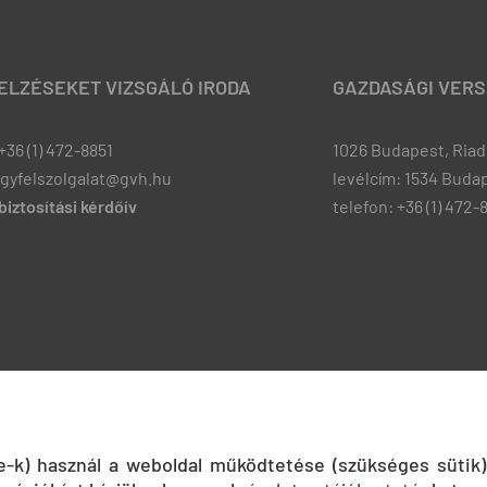
JELZÉSEKET VIZSGÁLÓ IRODA
GAZDASÁGI VERS
+36 (1) 472-8851
1026 Budapest, Riadó
ugyfelszolgalat@gvh.hu
levélcím: 1534 Budap
iztosítási kérdőív
telefon: +36 (1) 472-
ie-k) használ a weboldal működtetése (szükséges sütik)