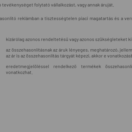
 tevékenységet folytató vállalkozást, vagy annak áruját.
sonlító reklámban a tisztességtelen piaci magatartás és a verse
kizárólag azonos rendeltetésű vagy azonos szükségleteket ki
az összehasonlításnak az áruk lényeges, meghatározó, jellemz
az ár is az összehasonlítás tárgyát képezi, akkor e vonatkozásb
eredetmegjelöléssel rendelkező termékek összehasonl
vonatkozhat.