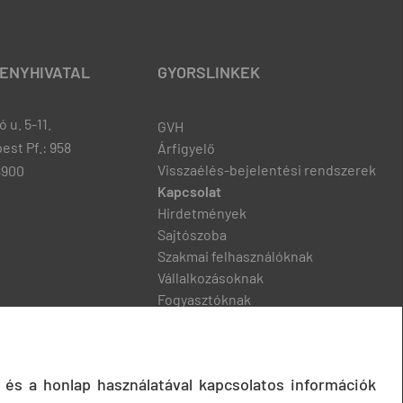
ENYHIVATAL
GYORSLINKEK
 u. 5-11.
GVH
est Pf.: 958
Árfigyelő
Visszaélés-bejelentési rendszerek
8900
Kapcsolat
Hirdetmények
Sajtószoba
Szakmai felhasználóknak
Vállalkozásoknak
Fogyasztóknak
Podcast
 és a honlap használatával kapcsolatos információk