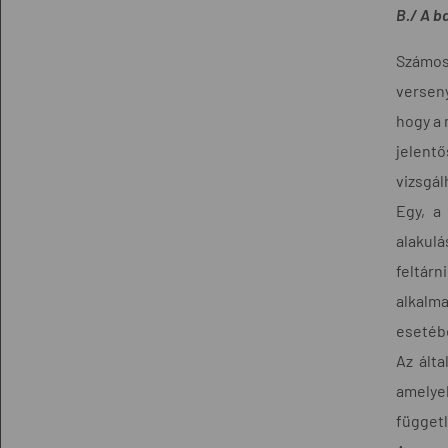
B./ A b
Számos 
verseny
hogy a 
jelent
vizsgál
Egy, a
alakulá
feltárn
alkalma
esetébe
Az ált
amelye
függetl