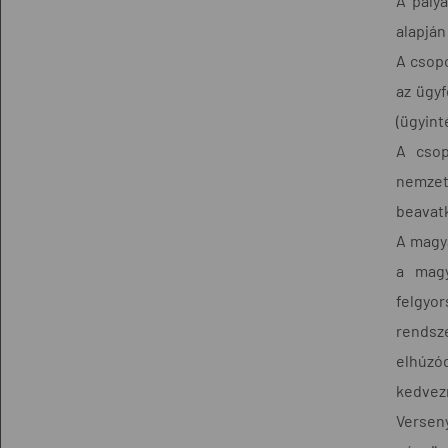
A pályá
alapján
A csopo
az ügyf
(ügyint
A csop
nemzet
beavat
A magy
a magy
felgyor
rendsze
elhúzód
kedvezm
Versen