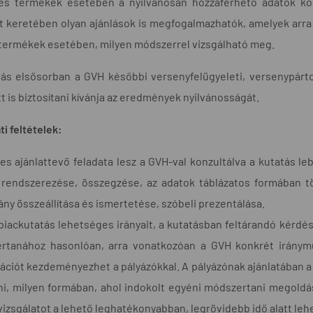
es termékek esetében a nyilvánosan hozzáférhető adatok kö
t keretében olyan ajánlások is megfogalmazhatók, amelyek arra
termékek esetében, milyen módszerrel vizsgálható meg.
ás elsősorban a GVH későbbi versenyfelügyeleti, versenypártol
t is biztosítani kívánja az eredmények nyilvánosságát.
ti feltételek:
es ajánlattevő feladata lesz a GVH-val konzultálva a kutatás 
 rendszerezése, összegzése, az adatok táblázatos formában 
ny összeállítása és ismertetése, szóbeli prezentálása.
piackutatás lehetséges irányait, a kutatásban feltárandó kérdése
rtanához hasonlóan, arra vonatkozóan a GVH konkrét iránymut
ációt kezdeményezhet a pályázókkal. A pályázónak ajánlatában 
ni, milyen formában, ahol indokolt egyéni módszertani megoldás
vizsgálatot a lehető leghatékonyabban, legrövidebb idő alatt lehe