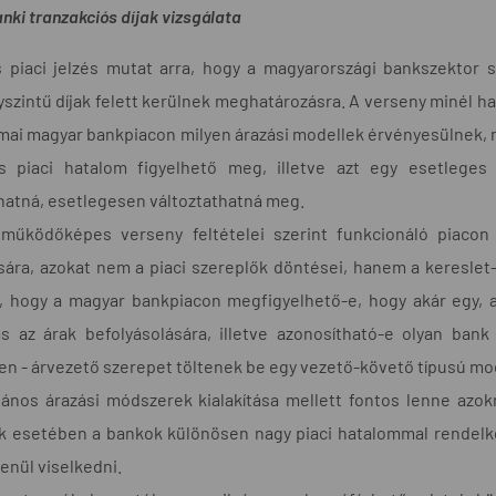
anki tranzakciós díjak vizsgálata
piaci jelzés mutat arra, hogy a magyarországi bankszektor sz
szintű díjak felett kerülnek meghatározásra. A verseny minél h
mai magyar bankpiacon milyen árazási modellek érvényesülnek, 
ős piaci hatalom figyelhető meg, illetve azt egy esetleges 
hatná, esetlegesen változtathatná meg.
 működőképes verseny feltételei szerint funkcionáló piacon 
sára, azokat nem a piaci szereplők döntései, hanem a keresle
i, hogy a magyar bankpiacon megfigyelhető-e, hogy akár egy, a
s az árak befolyásolására, illetve azonosítható-e olyan bank
n - árvezető szerepet töltenek be egy vezető-követő típusú mo
alános árazási módszerek kialakítása mellett fontos lenne az
k esetében a bankok különösen nagy piaci hatalommal rendelke
enül viselkedni.