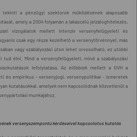
k tekinti a pénzügyi szektorok működésének alaposabb
tását, amely a 2004 folyamán a lakáscélú jelzáloghitelezés,
ati vizsgálatok mellett intenzív versenyfelügyeleti és
ugyanis csak egy része kezelhető a versenytörvénnyel, más
rásában vagy szabályozási úton lehet orvosolható, ez utóbbi
 tud élni. Mind a versenyfelügyeleti, mind a szabályozási
ackutatások lefolytatása. Az előbbiek mellett a GVH a
i és empirikus - versenyjogi, versenypolitikai - ismeretek
olyan kutatásokkal, amelyek nem kapcsolódnak közvetlenül a
rsenypártolási munkájához.
pének versenyszempontú kérdéseivel kapcsolatos kutatás