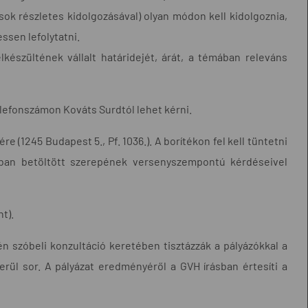
ok részletes kidolgozásával) olyan módon kell kidolgoznia,
ssen lefolytatni.
lkészültének vállalt határidejét, árát, a témában releváns
lefonszámon Kováts Surdtól lehet kérni.
re (1245 Budapest 5., Pf. 1036.). A borítékon fel kell tüntetni
mban betöltött szerepének versenyszempontú kérdéseivel
t).
n szóbeli konzultáció keretében tisztázzák a pályázókkal a
erül sor. A pályázat eredményéről a GVH írásban értesíti a