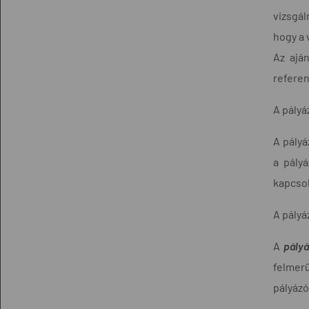
vizsgál
hogy a 
Az aján
referen
A pályá
A pályá
a pály
kapcsol
A pályá
A
pályá
felmerü
pályázó