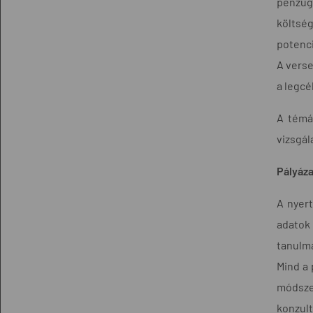
pénzügy
költsé
potenci
A vers
a legcé
A témá
vizsgál
Pályáza
A nyert
adatok
tanulmá
Mind a 
módsze
konzult