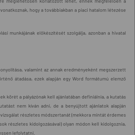
re meglehetősen korlátozott lehet, ennek megfelelően a
 vonatkoznak, hogy a továbbiakban a piaci hatalom létezése
ási munkájának előkészítését szolgálja, azonban a hivatal
lebonyolítása, valamint az annak eredményeként megszerzett
történő átadása, ezek alapján egy Word formátumú elemző
k körét a pályázónak kell ajánlatában definiálnia, a kutatás
atást nem kíván adni, de a benyújtott ajánlatok alapján
a vizsgálat részletes módszertanát (mekkora mintát érdemes
ok részletes kidolgozásával) olyan módon kell kidolgoznia,
ssen lefolytatni.