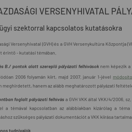
AZDASÁGI VERSENYHIVATAL PÁLY
ügyi szektorral kapcsolatos kutatásokra
sági Versenyhivatal (GVH) és a GVH Versenykultúra Központja (VK
t érintő - kutatási témában.
és B./ pontok alatt szereplő pályázati felhívások
nem képezik a
ódóan 2006 folyamán kiírt, majd 2007. január 1-jével
módosíto
 meghirdetett, hanem az alább meghatározott pályázati feltételek 
ontban foglalt pályázati felhívás
a GVH VKK által VKK/4/2006. sz.
zel a témával kapcsolatban az alábbiakban kizárólag a téma l
áshoz szükséges pályázati dokumentációt a VKK kiírása tartalma
ános tudnivalók