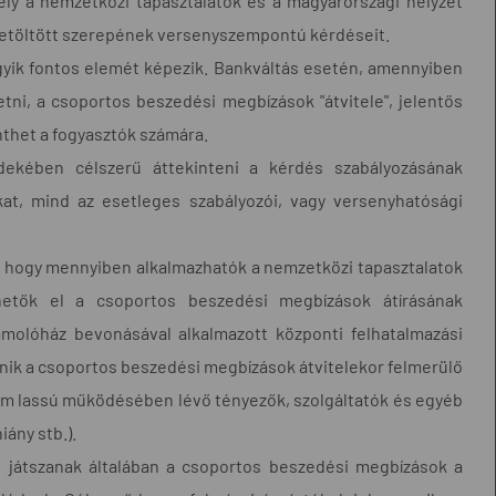
mely a nemzetközi tapasztalatok és a magyarországi helyzet
betöltött szerepének versenyszempontú kérdéseit.
gyik fontos elemét képezik. Bankváltás esetén, amennyiben
etni, a csoportos beszedési megbízások "átvitele", jelentős
enthet a fogyasztók számára.
ekében célszerű áttekinteni a kérdés szabályozásának
kat, mind az esetleges szabályozói, vagy versenyhatósági
 hogy mennyiben alkalmazhatók a nemzetközi tapasztalatok
lhetők el a csoportos beszedési megbízások átírásának
számolóház bevonásával alkalmazott központi felhatalmazási
nik a csoportos beszedési megbízások átvitelekor felmerülő
zem lassú működésében lévő tényezők, szolgáltatók és egyéb
ány stb.).
 játszanak általában a csoportos beszedési megbízások a