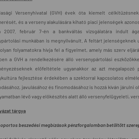
asági Versenyhivatal (GVH) évek óta kiemelt célkitűzésne
rését, és a verseny alakulására kiható piaci jelenségek azonosí
 2007. február 7-én a bankváltás vizsgálatára indult ágaz
pártolási munkában is megnyilvánult. A feltárt jelenségeknek 
olyan folyamatokra hívja fel a figyelmet, amely más szerv eljá
ben a GVH a rendelkezésére álló versenypártolási eszközökkel
ényezéseknek előfeltétele ugyanakkor az azt megalapozó pi
kultúra fejlesztése érdekében a szektorral kapcsolatos elmélet
dásához, javulásához és finomodásához is hozzá kíván járulni 
yamatban lévő vagy előkészítés alatt álló versenyfelügyeleti, ve
yázat tárgya
soportos beszedési megbízások pénzforgalomban betöltött szere