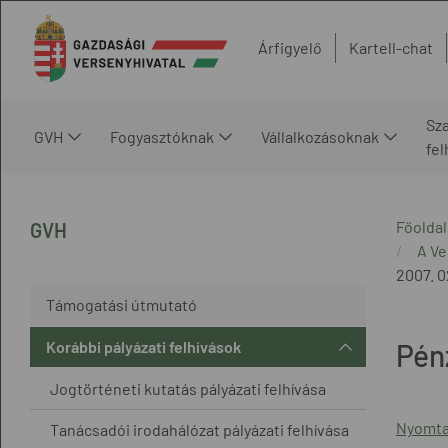
Árfigyelő
Kartell-chat
Sz
GVH
Fogyasztóknak
Vállalkozásoknak
fe
Főoldal
GVH
A Ve
2007. 0
Támogatási útmutató
Korábbi pályázati felhívások
Pénz
Jogtörténeti kutatás pályázati felhívása
Nyomta
Tanácsadói irodahálózat pályázati felhívása