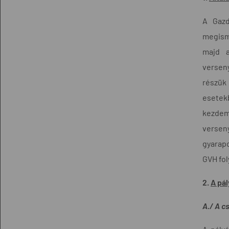
A Gazd
megisme
majd a
verseny
részük 
esetek
kezdem
verseny
gyarapo
GVH fol
2.
A pál
A./ A c