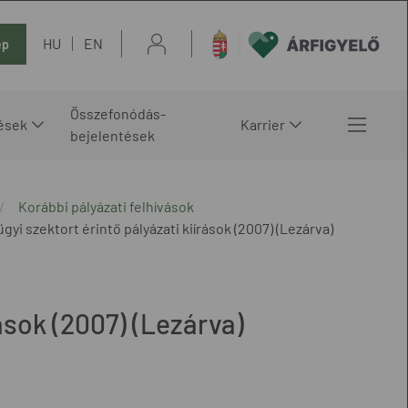
HU
EN
ép
Összefonódás-
ések
Karrier
bejelentések
Korábbi pályázati felhívások
gyi szektort érintő pályázati kiírások (2007) (Lezárva)
ások (2007) (Lezárva)