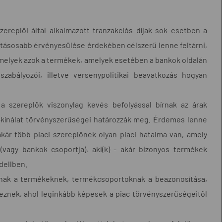
ereplői által alkalmazott tranzakciós díjak sok esetben a
atásosabb érvényesülése érdekében célszerű lenne feltárni,
melyek azok a termékek, amelyek esetében a bankok oldalán
szabályozói, illetve versenypolitikai beavatkozás hogyan
a szereplők viszonylag kevés befolyással bírnak az árak
t-kínálat törvényszerűségei határozzák meg. Érdemes lenne
kár több piaci szereplőnek olyan piaci hatalma van, amely
 (vagy bankok csoportja), aki(k) - akár bizonyos termékek
dellben.
oknak a termékeknek, termékcsoportoknak a beazonosítása,
znek, ahol leginkább képesek a piac törvényszerűségeitől