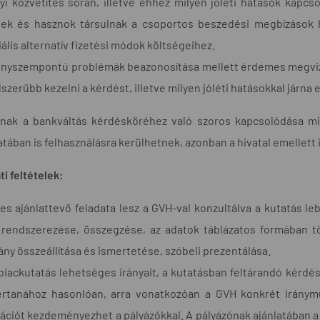
i közvetítés során, illetve ehhez milyen jóléti hatások kapcs
gek és hasznok társulnak a csoportos beszedési megbízások h
ális alternatív fizetési módok költségeihez.
enyszempontú problémák beazonosítása mellett érdemes megvizs
lszerűbb kezelni a kérdést, illetve milyen jóléti hatásokkal járna
nak a bankváltás kérdésköréhez való szoros kapcsolódása mi
atában is felhasználásra kerülhetnek, azonban a hivatal emellett 
ti feltételek:
es ajánlattevő feladata lesz a GVH-val konzultálva a kutatás 
 rendszerezése, összegzése, az adatok táblázatos formában 
ny összeállítása és ismertetése, szóbeli prezentálása.
piackutatás lehetséges irányait, a kutatásban feltárandó kérdése
rtanához hasonlóan, arra vonatkozóan a GVH konkrét iránymut
ációt kezdeményezhet a pályázókkal. A pályázónak ajánlatában 