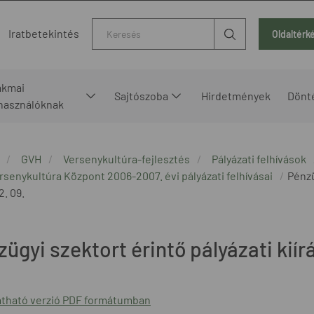
Kereső
Iratbetekintés
Oldaltérk
akmai
Sajtószoba
Hirdetmények
Dönt
lhasználóknak
GVH
Versenykultúra-fejlesztés
Pályázati felhívások
rsenykultúra Központ 2006-2007. évi pályázati felhívásai
Pénzü
2. 09.
ügyi szektort érintő pályázati kiír
tható verzió PDF formátumban