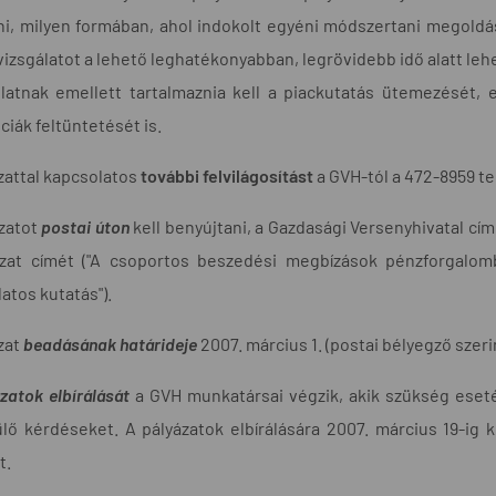
ni, milyen formában, ahol indokolt egyéni módszertani megoldás
vizsgálatot a lehető leghatékonyabban, legrövidebb idő alatt lehe
latnak emellett tartalmaznia kell a piackutatás ütemezését, e
ciák feltüntetését is.
zattal kapcsolatos
további felvilágosítást
a GVH-tól a 472-8959 te
zatot
postai úton
kell benyújtani, a Gazdasági Versenyhivatal címé
ázat címét ("A csoportos beszedési megbízások pénzforgalo
atos kutatás").
zat
beadásának határideje
2007. március 1. (postai bélyegző szerin
zatok elbírálását
a GVH munkatársai végzik, akik szükség eseté
lő kérdéseket. A pályázatok elbírálására 2007. március 19-ig k
t.