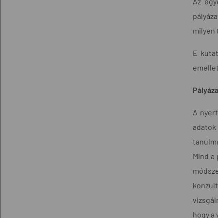
Az egy
pályáza
milyen 
E kutat
emellet
Pályáza
A nyert
adatok
tanulmá
Mind a 
módsze
konzult
vizsgál
hogy a 