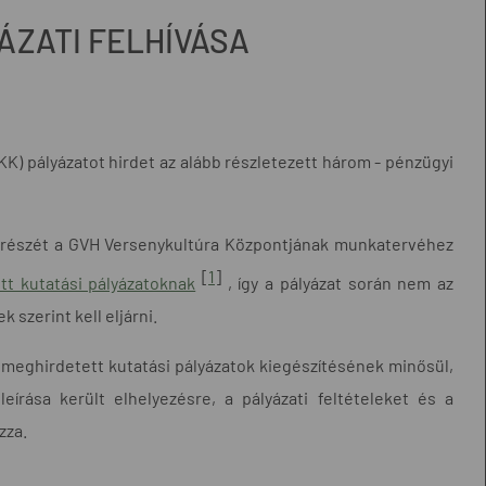
ÁZATI FELHÍVÁSA
K) pályázatot hirdet az alább részletezett három - pénzügyi
 részét a GVH Versenykultúra Központjának munkatervéhez
[
1
]
tt kutatási pályázatoknak
, így a pályázat során nem az
szerint kell eljárni.
 meghirdetett kutatási pályázatok kiegészítésének minősül,
eírása került elhelyezésre, a pályázati feltételeket és a
zza.