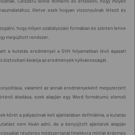
olódnak. Célszerű lenne felmérni és értékelni, hogy milyen
asználatához, illetve ezek hogyan viszonyulnak létező és
gálni, hogy milyen szabályozási formában és szinten lenne
 egy megújított rendszer.
att a kutatás eredményei a GVH folyamatban lévő ágazati
is biztosítani kívánja az eredmények nyilvánosságát.
lebonyolítása, valamint az annak eredményeként megszerzett
történő átadása, ezek alapján egy Word formátumú elemző
k körét a pályázónak kell ajánlatában definiálnia, a kutatás
atást nem kíván adni, de a benyújtott ajánlatok alapján
a vizsgálat részletes módszertanát (mekkora mintát érdemes