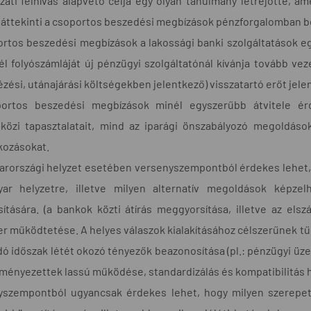
zati felhívás alapvető célja egy olyan tanulmány létrejötte, a
 áttekinti a csoportos beszedési megbízások pénzforgalomban 
rtos beszedési megbízások a lakossági banki szolgáltatások e
él folyószámláját új pénzügyi szolgáltatónál kívánja tovább vez
ézési, utánajárási költségekben jelentkező) visszatartó erőt jel
ortos beszedési megbízások minél egyszerűbb átvitele érd
közi tapasztalatait, mind az iparági önszabályozó megoldáso
kozásokat.
arországi helyzet esetében versenyszempontból érdekes lehet,
ar helyzetre, illetve milyen alternatív megoldások képze
sítására. (a bankok közti átírás meggyorsítása, illetve az el
r működtetése. A helyes válaszok kialakításához célszerűnek tű
ó időszak létét okozó tényezők beazonosítása (pl.: pénzügyi ü
ényezettek lassú működése, standardizálás és kompatibilitás hi
yszempontból ugyancsak érdekes lehet, hogy milyen szerepet