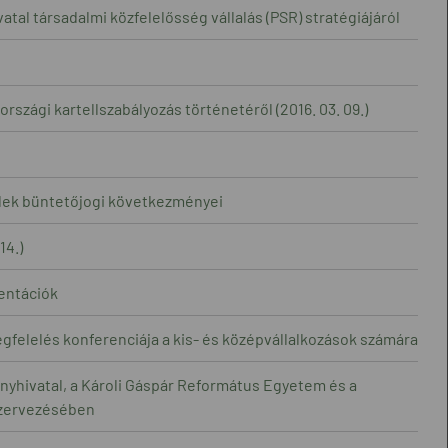
al társadalmi közfelelősség vállalás (PSR) stratégiájáról
szági kartellszabályozás történetéről (2016. 03. 09.)
ellek büntetőjogi következményei
14.)
zentációk
gfelelés konferenciája a kis- és középvállalkozások számára
nyhivatal, a Károli Gáspár Református Egyetem és a
szervezésében