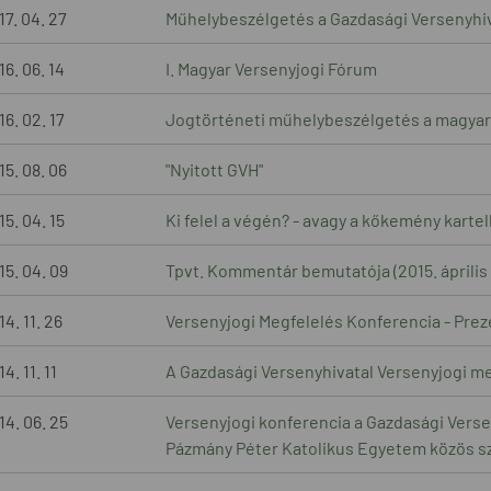
17. 04. 27
Műhelybeszélgetés a Gazdasági Versenyhivat
16. 06. 14
I. Magyar Versenyjogi Fórum
16. 02. 17
Jogtörténeti műhelybeszélgetés a magyaror
15. 08. 06
"Nyitott GVH"
15. 04. 15
Ki felel a végén? - avagy a kőkemény kart
15. 04. 09
Tpvt. Kommentár bemutatója (2015. április 
4. 11. 26
Versenyjogi Megfelelés Konferencia - Pre
4. 11. 11
A Gazdasági Versenyhivatal Versenyjogi me
14. 06. 25
Versenyjogi konferencia a Gazdasági Verse
Pázmány Péter Katolikus Egyetem közös 