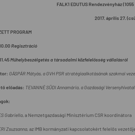
FALK1 EDUTUS Rendezvényház (1055 Bu
2017. április 27. (c
ZETT PROGRAM
10.00
Regisztráció
11.45
Műhelybeszélgetés a társadalmi közfelelősség vállalásról
tor:
GÁSPÁR Mátyás, a GVH PSR stratégiaalkotásának szakmai veze
ető előadás:
TEVANNÉ SÜDI Annamária, a Gazdasági Versenyhivatal 
agok:
S Gabriella
, a Nemzetgazdasági Minisztérium CSR koordinátora
RI Zsuzsanna,
az IMB kormányzati kapcsolatokért felelős vezetőj