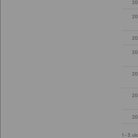
20
20
201
201
20
201
201
1 - 3. ol