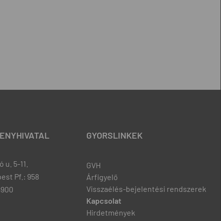
ENYHIVATAL
GYORSLINKEK
 u. 5-11.
GVH
est Pf.: 958
Árfigyelő
Visszaélés-bejelentési rendszerek
8900
Kapcsolat
Hirdetmények