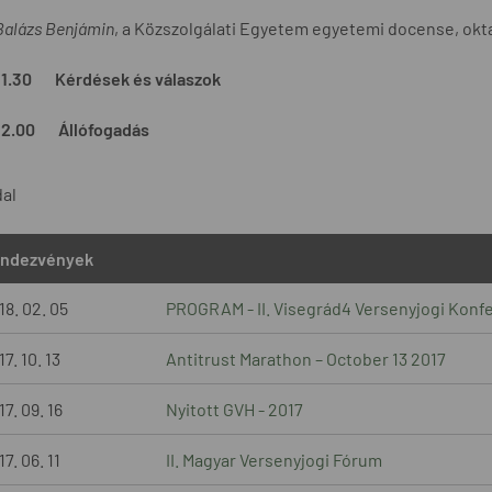
alázs Benjámin
, a Közszolgálati Egyetem egyetemi docense, okt
– 11.30 Kérdések és válaszok
– 12.00 Állófogadás
dal
ndezvények
18. 02. 05
PROGRAM - II. Visegrád4 Versenyjogi Konf
7. 10. 13
Antitrust Marathon – October 13 2017
7. 09. 16
Nyitott GVH - 2017
7. 06. 11
II. Magyar Versenyjogi Fórum