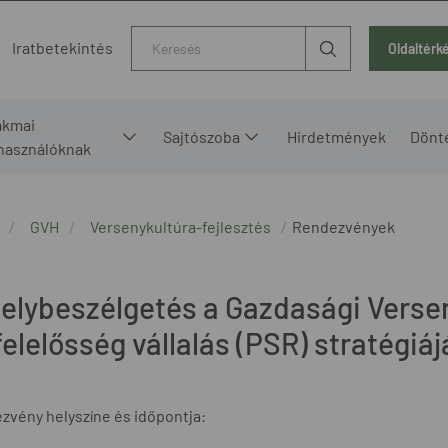
Kereső
Iratbetekintés
Oldaltérk
akmai
Sajtószoba
Hirdetmények
Dönt
lhasználóknak
GVH
Versenykultúra-fejlesztés
Rendezvények
elybeszélgetés a Gazdasági Versen
elelősség vállalás (PSR) stratégiáj
zvény helyszíne és időpontja: