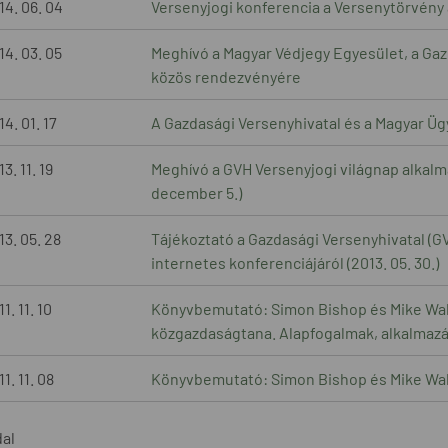
14. 06. 04
Versenyjogi konferencia a Versenytörvény a
14. 03. 05
Meghívó a Magyar Védjegy Egyesület, a Gaz
közös rendezvényére
4. 01. 17
A Gazdasági Versenyhivatal és a Magyar Ü
3. 11. 19
Meghívó a GVH Versenyjogi világnap alkal
december 5.)
13. 05. 28
Tájékoztató a Gazdasági Versenyhivatal (
internetes konferenciájáról (2013. 05. 30.)
1. 11. 10
Könyvbemutató: Simon Bishop és Mike Wal
közgazdaságtana. Alapfogalmak, alkalmazá
1. 11. 08
Könyvbemutató: Simon Bishop és Mike Wal
dal