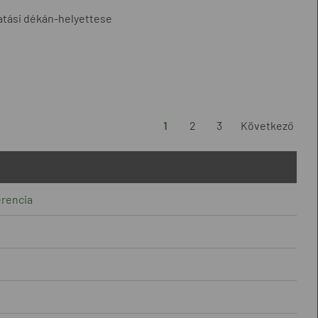
atási dékán-helyettese
1
2
3
Következő
erencia