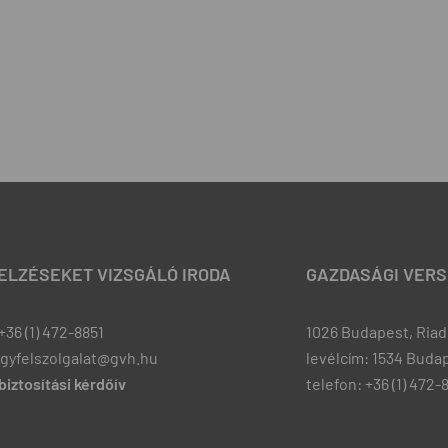
JELZÉSEKET VIZSGÁLÓ IRODA
GAZDASÁGI VERS
+36 (1) 472-8851
1026 Budapest, Riadó
ugyfelszolgalat@gvh.hu
levélcím: 1534 Budap
iztosítási kérdőív
telefon: +36 (1) 472-