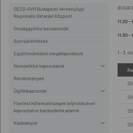
BUDAI B
OECD-GVH Budapesti Versenyügyi
Regionális Oktatási Központ
11.20 
Országgyűlési beszámolók
11.30 
Gyorsjelentések
1 - 3. ol
Együttműködési megállapodások
Nemzetközi kapcsolatok
Re
Rendezvények
20
Ügyfélkapcsolat
201
Fizetési kötelezettségek teljesítésével
kapcsolatos bankszámla adatok
201
Kiadványok
201