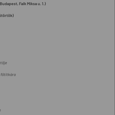
dapest, Falk Miksa u. 1.)
sütörtök)
tője
főtitkára
e