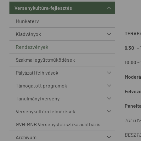
Versenykultúra-fejlesztés
Munkaterv
TERVE
Kiadványok
Rendezvények
9.30 – 
Szakmai együttműködések
10.00 – 
Pályázati felhívások
Moderá
Támogatott programok
Felvez
Tanulmányi verseny
Panelt
Versenykultúra felmérések
TÖLGYE
GVH-MNB Versenystatisztika adatbázis
BESZTE
Archívum