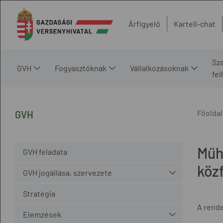
Árfigyelő
Kartell-chat
Sz
GVH
Fogyasztóknak
Vállalkozásoknak
fe
Főoldal
GVH
Műh
GVH feladata
közf
GVH jogállása, szervezete
Stratégia
A rende
Elemzések