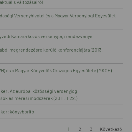
ktuális változásairól
dasági Versenyhivatal és a Magyar Versenyjogi Egyesület
gyvédi Kamara közös versenyjogi rendezvénye
mából megrendezésre kerülő konferenciájára (2013.
GVH) és a Magyar Könyvelők Országos Egyesülete (MKOE)
ker: Az európai közösségi versenyjog
sok és mérési módszerek (2011.11.22.)
ker: könyvborító
1
2
3
Következő