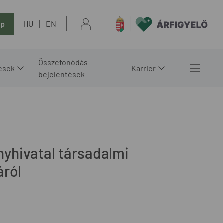
HU
EN
ép
Összefonódás-
ések
Karrier
bejelentések
yhivatal társadalmi
áról