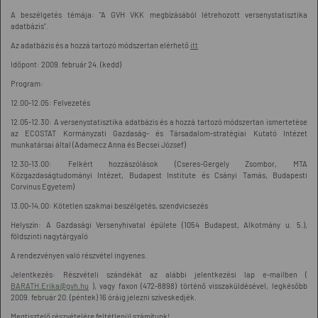
A beszélgetés témája: "A GVH VKK megbízásából létrehozott versenystatisztika
adatbázis".
Az adatbázis és a hozzá tartozó módszertan elérhető
itt
Időpont: 2009. február 24. (kedd)
Program:
12.00-12.05: Felvezetés
12.05-12.30: A versenystatisztika adatbázis és a hozzá tartozó módszertan ismertetése
az ECOSTAT Kormányzati Gazdaság- és Társadalom-stratégiai Kutató Intézet
munkatársai által (Adamecz Anna és Becsei József)
12.30-13.00: Felkért hozzászólások (Cseres-Gergely Zsombor, MTA
Közgazdaságtudományi Intézet, Budapest Institute és Csányi Tamás, Budapesti
Corvinus Egyetem)
13.00-14.00: Kötetlen szakmai beszélgetés, szendvicsezés
Helyszín: A Gazdasági Versenyhivatal épülete (1054 Budapest, Alkotmány u. 5.),
földszinti nagytárgyaló
A rendezvényen való részvétel ingyenes.
Jelentkezés: Részvételi szándékát az alábbi jelentkezési lap e-mailben (
BARATH.Erika@gvh.hu
), vagy faxon (472-8898) történő visszaküldésével, legkésőbb
2009. február 20. (péntek) 16 óráig jelezni szíveskedjék.
Megtisztelő részvételére feltétlenül számítunk!