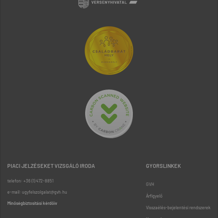
PIACI JELZÉSEKET VIZSGÁLÓ IRODA
GYORSLINKEK
telefon: +36 (1) 472-8851
GVH
e-mail: ugyfelszolgalat@gvh.hu
Árfigyelő
Minőségbiztosítási kérdőív
Visszaélés-bejelentési rendszerek