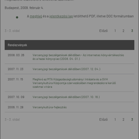
Budapest, 2009. február 4.
A
meghívó
és a
jelentkezési lap
letölthető PDF, illetve DOC formátumban
3 - 3. oldal
Előző
1
2
3
Rendezvények
2008. 03. 26
Versenyjogi beszélgetések délidőben - Az internetes könyvértékesítés
és a hazai könyvpiac (2008. 04. 01.)
2007. 11. 23
Versenyjogi beszélgetések délidőben (2007. 12. 04.)
2007. 11. 15
Meghívó az MTA Közgazdaságtudományi Intézete és a GVH
Versenykultúra Központja szervezésében megrendezésre kerülő
szakmai vitára
2007. 10. 09
Versenyjogi beszélgetések délidőben (2007. 10. 16.)
2006. 11. 28
Versenykultúra-fejlesztés
3 - 3. oldal
Előző
1
2
3