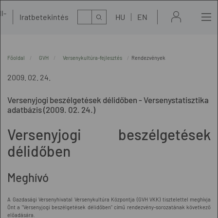
l-
Kereső
Iratbetekintés
HU
EN
t
Főoldal
GVH
Versenykultúra-fejlesztés
Rendezvények
2009. 02. 24.
Versenyjogi beszélgetések délidőben - Versenystatisztika
adatbázis (2009. 02. 24.)
Versenyjogi beszélgetések
délidőben
Meghívó
A Gazdasági Versenyhivatal Versenykultúra Központja (GVH VKK) tisztelettel meghívja
Önt a "Versenyjogi beszélgetések délidőben" című rendezvény-sorozatának következő
előadására.