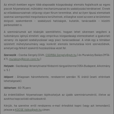
Az elmúlt években egyre több alaposabb közgazdasági elemzés foglalkozik az egyes
piacok folyamataival, működési mechanizmusaival és szabályozási kérdéseivel. Ennek
az előadássorozatnak célja egy olyan fórum teremtése, ahol az ilyen típusú elemzések
szakmai szempontból megvitatásra kerülhetnek, elősegítve ezzel az ezen a területeken
dolgozó szakemberek - szabályozó hatóságok, kutatók, tanácsadók - közötti
párbeszédet is.
A szemináriumok azt kívánják szemléltetni, hogyan lehet sikeresen vegyíteni a
tudományos igényű elméleti vagy empirikus közgazdasági elemezéseket a gyakorlati
verseny- és ágazati szabályozással vagy piaci tanácsadással. A viták egy a témában
született műhelytanulmány vagy konkrét elemzés bemutatása köré szerveződnek,
amelyet egy felkért szakértő hozzászólása vezet fel.
Szervezők
:
Csorba Gergely (GVH,
CSORBA.Gergely@gvh.hu
) és Muraközy Balázs (MTA-
KTI,
murakozy@econ.core.hu
)
Helyszín
:
Gazdasági Versenyhivatal földszinti tárgyalóterme (1054 Budapest, Alkotmány
u. 5.)
Időpont
:
Átlagosan háromhetente, rendszerint szerdán 15 órától (eseti eltérések
lehetségesek).
Időtartam
:
60-75 perc
Az érdeklődőket folyamatosan tájékoztatjuk az újabb szemináriumokról, illetve az
azokhoz kapcsolódó változásokról.
Kérjük, ha szeretne erről rendszeres e-mail értesítést kapni (vagy azt lemondani),
jelezze a
KOCSE.Ildiko@gvh.hu
címen.