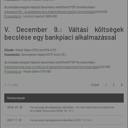
Az előadás alapját képező tanulmány letölthető PDF formátumban:
Infrapont Kft.: A vezetékes és a mobilinternet közötti helyettesítés
(345 KB)
Prezentáció
- Lőrincz László (1 805 KB)
V. December 9.: Váltási költségek
becslése egy bankpiaci alkalmazással
Előadó:
Kézdi Gábor (CEU és MTA-KTI)
Hozzászóló:
Szentpéteri Ádám (OTP és ELTE)
Az előadás alapját képező tanulmány letölthető PDF formátumban:
Estimating the lock-in effects of switching costs from firm-level data
(201 KB)
Prezentáció
- Kézdi Gábor (101 KB)
3 - 3. oldal
Előző
1
2
3
Rendezvények
2008. 03. 26
Versenyjogi beszélgetések délidőben - Az internetes könyvértékesítés
és a hazai könyvpiac (2008. 04. 01.)
2007. 11. 23
Versenyjogi beszélgetések délidőben (2007. 12. 04.)