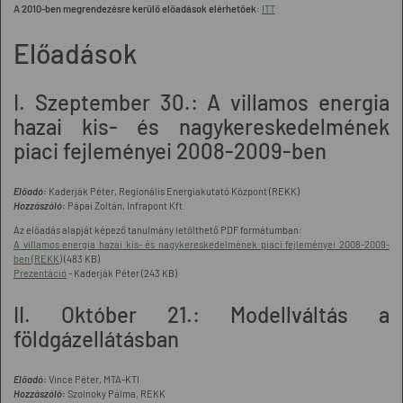
A 2010-ben megrendezésre kerülő előadások elérhetőek:
ITT
Előadások
I. Szeptember 30.: A villamos energia
hazai kis- és nagykereskedelmének
piaci fejleményei 2008-2009-ben
Előadó:
Kaderják Péter, Regionális Energiakutató Központ (REKK)
Hozzászóló:
Pápai Zoltán, Infrapont Kft.
Az előadás alapját képező tanulmány letölthető PDF formátumban:
A villamos energia hazai kis- és nagykereskedelmének piaci fejleményei 2008-2009-
ben (REKK)
(483 KB)
Prezentáció
- Kaderják Péter (243 KB)
II. Október 21.: Modellváltás a
földgázellátásban
Előadó:
Vince Péter, MTA-KTI
Hozzászóló:
Szolnoky Pálma, REKK