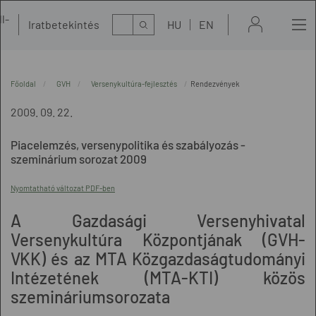
l-
Kereső
Iratbetekintés
HU
EN
t
Főoldal
GVH
Versenykultúra-fejlesztés
Rendezvények
2009. 09. 22.
Piacelemzés, versenypolitika és szabályozás -
szeminárium sorozat 2009
Nyomtatható változat PDF-ben
A Gazdasági Versenyhivatal
Versenykultúra Központjának (GVH-
VKK) és az MTA Közgazdaságtudományi
Intézetének (MTA-KTI) közös
szemináriumsorozata