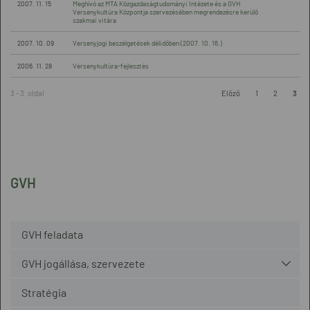
2007. 11. 15
Meghívó az MTA Közgazdaságtudományi Intézete és a GVH
Versenykultúra Központja szervezésében megrendezésre kerülő
szakmai vitára
2007. 10. 09
Versenyjogi beszélgetések délidőben (2007. 10. 16.)
2006. 11. 28
Versenykultúra-fejlesztés
3 - 3. oldal
Előző
1
2
3
GVH
GVH feladata
GVH jogállása, szervezete
Stratégia