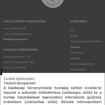
PIACI JELZÉSEKET VIZSGÁLÓ IRODA
GYORSLINKEK
telefon: +36 (1) 472-8851
GVH
e-mail: ugyfelszolgalat@gvh.hu
Árfigyelő
Minőségbiztosítási kérdőív
Visszaélés-bejelentési rendszerek
Kapcsolat
GAZDASÁGI VERSENYHIVATAL
Hirdetmények
1026 Budapest, Riadó u. 5-11.
Sajtószoba
levélcím: 1534 Budapest Pf.: 958
Szakmai felhasználóknak
telefon: +36 (1) 472-8900
Vállalkozásoknak
Fogyasztóknak
Cookie tájékoztató
Podcast
Tisztelt látogatónk!
Oldaltérkép
A Gazdasági Versenyhivatal honlapja sütiket (cookie-k)
használ a weboldal működtetése (szükséges sütik) és a
honlap használatával kapcsolatos információk gyűjtése
érdekében (statisztikai sütik). Bővebb információkért