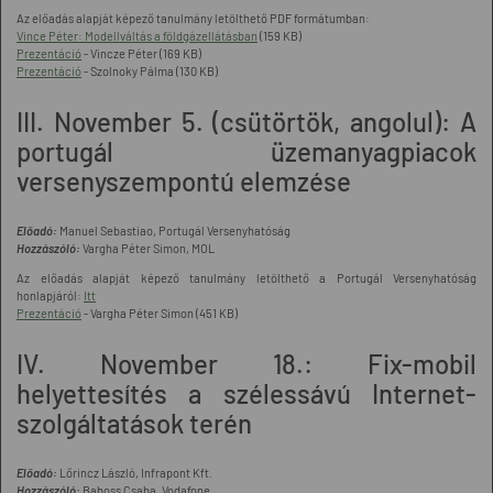
Az előadás alapját képező tanulmány letölthető PDF formátumban:
Vince Péter: Modellváltás a földgázellátásban
(159 KB)
Prezentáció
- Vincze Péter (169 KB)
Prezentáció
- Szolnoky Pálma (130 KB)
III. November 5. (csütörtök, angolul): A
portugál üzemanyagpiacok
versenyszempontú elemzése
Előadó:
Manuel Sebastiao, Portugál Versenyhatóság
Hozzászóló:
Vargha Péter Simon, MOL
Az előadás alapját képező tanulmány letölthető a Portugál Versenyhatóság
honlapjáról:
Itt
Prezentáció
- Vargha Péter Simon (451 KB)
IV. November 18.: Fix-mobil
helyettesítés a szélessávú Internet-
szolgáltatások terén
Előadó:
Lőrincz László, Infrapont Kft.
Hozzászóló:
Baboss Csaba, Vodafone