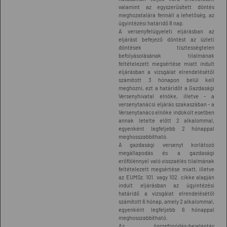
valamint az egyszerűsített döntés
meghozatalára fennáll a lehetőség, az
ügyintézési határidő 8 nap.
A versenyfelügyeleti eljárásban az
eljárást befejező döntést az üzleti
döntések tisztességtelen
befolyásolásának tilalmának
feltételezett megsértése miatt indult
eljárásban a vizsgálat elrendelésétől
számított 3 hónapon belül kell
meghozni, ezt a határidőt a Gazdasági
Versenyhivatal elnöke, illetve - a
versenytanácsi eljárás szakaszában - a
Versenytanács elnöke indokolt esetben
annak letelte előtt 2 alkalommal,
egyenként legfeljebb 2 hónappal
meghosszabbítható.
A gazdasági versenyt korlátozó
megállapodás és a gazdasági
erőfölénnyel való visszaélés tilalmának
feltételezett megsértése miatt, illetve
az EUMSz. 101. vagy 102. cikke alapján
indult eljárásban az ügyintézési
határidő a vizsgálat elrendelésétől
számított 6 hónap, amely 2 alkalommal,
egyenként legfeljebb 6 hónappal
meghosszabbítható.
Az összefonódás-bejelentés