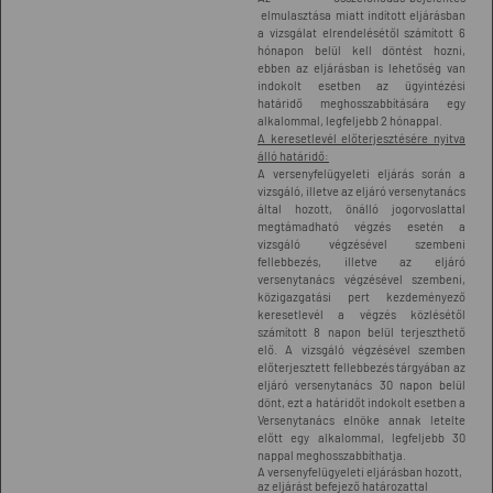
elmulasztása miatt indított eljárásban
a vizsgálat elrendelésétől számított 6
hónapon belül kell döntést hozni,
ebben az eljárásban is lehetőség van
indokolt esetben az ügyintézési
határidő meghosszabbítására egy
alkalommal, legfeljebb 2 hónappal.
A keresetlevél előterjesztésére nyitva
álló határidő:
A versenyfelügyeleti eljárás során a
vizsgáló, illetve az eljáró versenytanács
által hozott, önálló jogorvoslattal
megtámadható végzés esetén a
vizsgáló végzésével szembeni
fellebbezés, illetve az eljáró
versenytanács végzésével szembeni,
közigazgatási pert kezdeményező
keresetlevél a végzés közlésétől
számított 8 napon belül terjeszthető
elő. A vizsgáló végzésével szemben
előterjesztett fellebbezés tárgyában az
eljáró versenytanács 30 napon belül
dönt, ezt a határidőt indokolt esetben a
Versenytanács elnöke annak letelte
előtt egy alkalommal, legfeljebb 30
nappal meghosszabbíthatja.
A versenyfelügyeleti eljárásban hozott,
az eljárást befejező határozattal