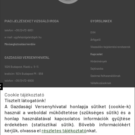
PIACI JELZÉSEKET VIZSGÁLÓ IRODA
GYORSLINKEK
telefon: +36 (1) 472-8851
GVH
e-mail: ugyfelszolgalat@gvh.hu
Árfigyelő
Minőségbiztosítási kérdőív
Visszaélés-bejelentési rendszerek
Kapcsolat
GAZDASÁGI VERSENYHIVATAL
Hirdetmények
1026 Budapest, Riadó u. 5-11.
Sajtószoba
levélcím: 1534 Budapest Pf.: 958
Szakmai felhasználóknak
telefon: +36 (1) 472-8900
Vállalkozásoknak
Fogyasztóknak
Cookie tájékoztató
Podcast
Tisztelt látogatónk!
Oldaltérkép
A Gazdasági Versenyhivatal honlapja sütiket (cookie-k)
használ a weboldal működtetése (szükséges sütik) és a
honlap használatával kapcsolatos információk gyűjtése
érdekében (statisztikai sütik). Bővebb információkért
kérjük, olvassa el
részletes tájékoztató
nkat.