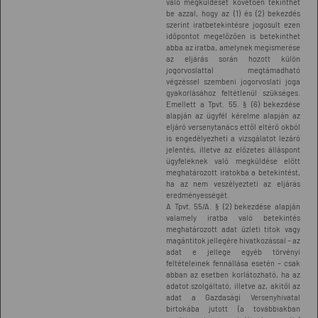
való megküldését követően tekinthet
be azzal, hogy az (1) és (2) bekezdés
szerint iratbetekintésre jogosult ezen
időpontot megelőzően is betekinthet
abba az iratba, amelynek megismerése
az eljárás során hozott külön
jogorvoslattal megtámadható
végzéssel szembeni jogorvoslati joga
gyakorlásához feltétlenül szükséges.
Emellett a Tpvt. 55. § (6) bekezdése
alapján az ügyfél kérelme alapján az
eljáró versenytanács ettől eltérő okból
is engedélyezheti a vizsgálatot lezáró
jelentés, illetve az előzetes álláspont
ügyfeleknek való megküldése előtt
meghatározott iratokba a betekintést,
ha az nem veszélyezteti az eljárás
eredményességét.
A Tpvt. 55/A. § (2) bekezdése alapján
valamely iratba való betekintés
meghatározott adat üzleti titok vagy
magántitok jellegére hivatkozással – az
adat e jellege egyéb törvényi
feltételeinek fennállása esetén – csak
abban az esetben korlátozható, ha az
adatot szolgáltató, illetve az, akitől az
adat a Gazdasági Versenyhivatal
birtokába jutott (a továbbiakban