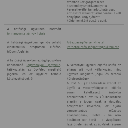
szemben közigazgatási per
kezdeményezhető, amelyet a
keresetlevéllel támadott határozat
közlésétől számított 30 napon belül kell
benyújtani vagy ajánlott
küldeményként postára adni.
A hatósági ügyekben használt
formanyomtatványok listája
A hatósági ügyekben igénybe vehető
A Gazdasági Versenyhivatal
elektronikus programok elérése,
iratbetekintési időpontfoglaló felülete
időpontfoglalás
A hatósági ügyekben az ügytípusokhoz
kapcsolódó
jogszabályok jegyzéke
,
A versenyfelügyeleti eljárás során az
tájékoztatás az ügyfelet megillető
eljárás alá vont vállalkozást mint
jogokról és az ügyfelet terhelő
ügyfelet megillető jogok és terhelő
kötelezettségekről
kötelezettségek:
A Tpvt. 55. § (1) bekezdése szerint az
ügyfél a versenyfelügyeleti eljárás
során keletkezett iratokba
betekinthet; a Tpvt. 55. § (5) bekezdése
alapján e joggal csak a vizsgálat
befejezését követően, az eljáró
versenytanács előzetes
álláspontjának, illetve – ha arra
korábban sor kerül – a vizsgálatot
lezáró jelentésnek az ügyfelek részére