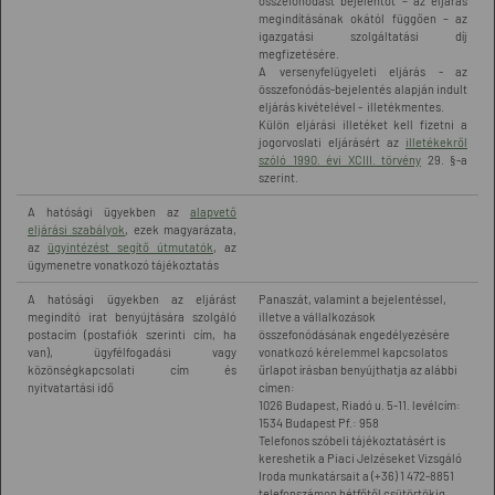
összefonódást bejelentőt – az eljárás
megindításának okától függően – az
igazgatási szolgáltatási díj
megfizetésére.
A versenyfelügyeleti eljárás - az
összefonódás-bejelentés alapján indult
eljárás kivételével - illetékmentes.
Külön eljárási illetéket kell fizetni a
jogorvoslati eljárásért az
illetékekről
szóló 1990. évi XCIII. törvény
29. §-a
szerint.
A hatósági ügyekben az
alapvető
eljárási szabályok
, ezek magyarázata,
az
ügyintézést segítő útmutatók
, az
ügymenetre vonatkozó tájékoztatás
A hatósági ügyekben az eljárást
Panaszát, valamint a bejelentéssel,
megindító irat benyújtására szolgáló
illetve a vállalkozások
postacím (postafiók szerinti cím, ha
összefonódásának engedélyezésére
van), ügyfélfogadási vagy
vonatkozó kérelemmel kapcsolatos
közönségkapcsolati cím és
űrlapot írásban benyújthatja az alábbi
nyitvatartási idő
címen:
1026 Budapest, Riadó u. 5-11. levélcím:
1534 Budapest Pf.: 958
Telefonos szóbeli tájékoztatásért is
kereshetik a Piaci Jelzéseket Vizsgáló
Iroda munkatársait a (+36) 1 472-8851
telefonszámon hétfőtől csütörtökig