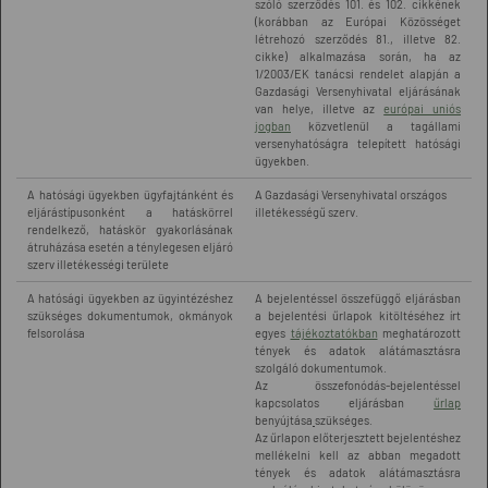
szóló szerződés 101. és 102. cikkének
(korábban az Európai Közösséget
létrehozó szerződés 81., illetve 82.
cikke) alkalmazása során, ha az
1/2003/EK tanácsi rendelet alapján a
Gazdasági Versenyhivatal eljárásának
van helye, illetve az
európai uniós
jogban
közvetlenül a tagállami
versenyhatóságra telepített hatósági
ügyekben.
A hatósági ügyekben ügyfajtánként és
A Gazdasági Versenyhivatal országos
eljárástípusonként a hatáskörrel
illetékességű szerv.
rendelkező, hatáskör gyakorlásának
átruházása esetén a ténylegesen eljáró
szerv illetékességi területe
A hatósági ügyekben az ügyintézéshez
A bejelentéssel összefüggő eljárásban
szükséges dokumentumok, okmányok
a bejelentési űrlapok kitöltéséhez írt
felsorolása
egyes
tájékoztatókban
meghatározott
tények és adatok alátámasztásra
szolgáló dokumentumok.
Az összefonódás-bejelentéssel
kapcsolatos eljárásban
űrlap
benyújtása
szükséges.
Az űrlapon előterjesztett bejelentéshez
mellékelni kell az abban megadott
tények és adatok alátámasztásra