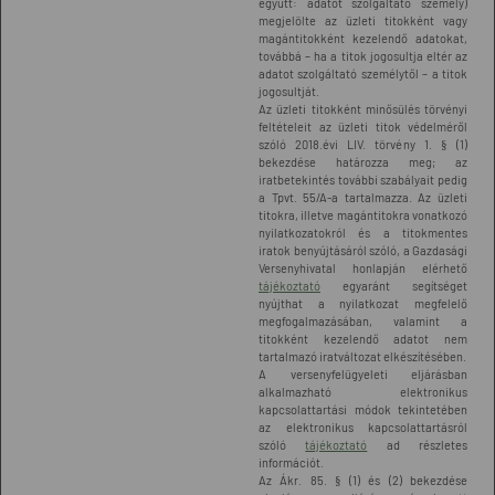
együtt: adatot szolgáltató személy)
megjelölte az üzleti titokként vagy
magántitokként kezelendő adatokat,
továbbá – ha a titok jogosultja eltér az
adatot szolgáltató személytől – a titok
jogosultját.
Az üzleti titokként minősülés törvényi
feltételeit az üzleti titok védelméről
szóló 2018.évi LIV. törvény 1. § (1)
bekezdése határozza meg; az
iratbetekintés további szabályait pedig
a Tpvt. 55/A-a tartalmazza. Az üzleti
titokra, illetve magántitokra vonatkozó
nyilatkozatokról és a titokmentes
iratok benyújtásáról szóló, a Gazdasági
Versenyhivatal honlapján elérhető
tájékoztató
egyaránt segítséget
nyújthat a nyilatkozat megfelelő
megfogalmazásában, valamint a
titokként kezelendő adatot nem
tartalmazó iratváltozat elkészítésében.
A versenyfelügyeleti eljárásban
alkalmazható elektronikus
kapcsolattartási módok tekintetében
az elektronikus kapcsolattartásról
szóló
tájékoztató
ad részletes
információt.
Az Ákr. 85. § (1) és (2) bekezdése