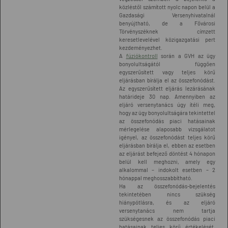
közléstől számított nyolc napon belül a
Gazdasági Versenyhivatalnál
benyújtható, de a Fővárosi
Törvényszéknek címzett
keresetlevelével közigazgatási pert
kezdeményezhet.
A
fúziókontroll
során a GVH az ügy
bonyolultságától függően
egyszerűsített vagy teljes körű
eljárásban bírálja el az összefonódást.
Az egyszerűsített eljárás lezárásának
határideje 30 nap. Amennyiben az
eljáró versenytanács úgy ítéli meg,
hogy az ügy bonyolultságára tekintettel
az összefonódás piaci hatásainak
mérlegelése alaposabb vizsgálatot
igényel, az összefonódást teljes körű
eljárásban bírálja el, ebben az esetben
az eljárást befejező döntést 4 hónapon
belül kell meghozni, amely egy
alkalommal – indokolt esetben – 2
hónappal meghosszabbítható.
Ha az összefonódás-bejelentés
tekintetében nincs szükség
hiánypótlásra, és az eljáró
versenytanács nem tartja
szükségesnek az összefonódás piaci
hatásainak teljes körű értékelését,