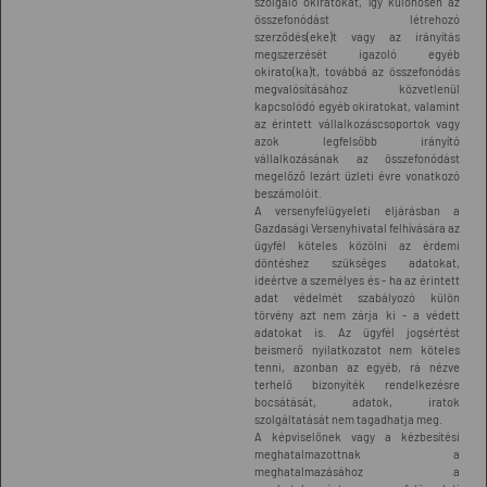
szolgáló okiratokat, így különösen az
összefonódást létrehozó
szerződés(eke)t vagy az irányítás
megszerzését igazoló egyéb
okirato(ka)t, továbbá az összefonódás
megvalósításához közvetlenül
kapcsolódó egyéb okiratokat, valamint
az érintett vállalkozáscsoportok vagy
azok legfelsőbb irányító
vállalkozásának az összefonódást
megelőző lezárt üzleti évre vonatkozó
beszámolóit.
A versenyfelügyeleti eljárásban a
Gazdasági Versenyhivatal felhívására az
ügyfél köteles közölni az érdemi
döntéshez szükséges adatokat,
ideértve a személyes és - ha az érintett
adat védelmét szabályozó külön
törvény azt nem zárja ki - a védett
adatokat is. Az ügyfél jogsértést
beismerő nyilatkozatot nem köteles
tenni, azonban az egyéb, rá nézve
terhelő bizonyíték rendelkezésre
bocsátását, adatok, iratok
szolgáltatását nem tagadhatja meg.
A képviselőnek vagy a kézbesítési
meghatalmazottnak a
meghatalmazásához a