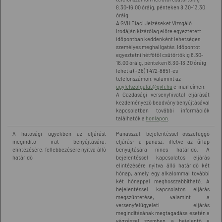
8.30-16.00 óráig, pénteken 8.30-13.30
óráig.
A GVH Piaci Jelzéseket Vizsgáló
Irodáján kizárólag előre egyeztetett
időpontban keddenként lehetséges
személyes meghallgatás. Időpontot
egyeztetni hétfőtől csütörtökig 8.30-
16.00 óráig, pénteken 8.30-13.30 óráig
lehet a (+36) 1 472-8851-es
telefonszámon, valamint az
ugyfelszolgalat@gvh.hu
e-mail címen.
A Gazdasági versenyhivatal eljárását
kezdeményező beadvány benyújtásával
kapcsolatban további információk
találhatók a
honlapon
.
A hatósági ügyekben az eljárást
Panasszal, bejelentéssel összefüggő
megindító irat benyújtására,
eljárás: a panasz, illetve az űrlap
elintézésére, fellebbezésére nyitva álló
benyújtására nincs határidő. A
határidő
bejelentéssel kapcsolatos eljárás
elintézésére nyitva álló határidő két
hónap, amely egy alkalommal további
két hónappal meghosszabbítható. A
bejelentéssel kapcsolatos eljárás
megszüntetése, valamint a
versenyfelügyeleti eljárás
megindításának megtagadása esetén a
végzéssel szemben a bejelentő a