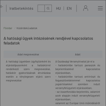
l-
Kereső
Iratbetekintés
HU
EN
t
Főoldal
Közérdekű adatok
A hatósági ügyek intézésének rendjével kapcsolatos
feladatok
Adat megnevezése
Adat
A hatósági ügyekben ügyfajtánként és
A Gazdasági Versenyhivatal jár el a
eljárástípusonként a hatáskörrel
- hatáskörébe tartozó panaszok és
rendelkező szerv megnevezése,
bejelentésekkel kapcsolatos
hatáskör gyakorlásának átruházása
eljárásokban,
esetén a ténylegesen eljáró szerv
- hatáskörébe tartozó antitröszt és
megnevezése
fogyasztóvédelemmel kapcsolatos
jogsértésekkel szemben indult
versenyfelügyeleti eljárásokban,
- az összefonódás-bejelentés, valamint
azok alapján indult versenyfelügyeleti
eljárásokban,
valamint az Európai Unió működéséről