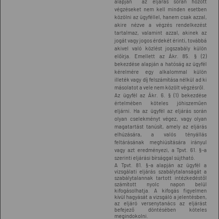
alapján az eljárás során hozott
végzéseket nem kell minden esetben
közölni az ügyféllel, hanem csak azzal,
akire nézve a végzés rendelkezést
tartalmaz, valamint azzal, akinek az
jogát vagy jogos érdekét érinti, továbbá
akivel való közlést jogszabály külön
előírja. Emellett az Ákr. 85. § (2)
bekezdése alapján a hatóság az ügyfél
kérelmére egy alkalommal külön
illeték vagy díj felszámítása nélkül ad ki
másolatot a vele nem közölt végzésről.
Az ügyfél az Ákr. 6. § (1) bekezdése
értelmében köteles jóhiszeműen
eljárni. Ha az ügyfél az eljárás során
olyan cselekményt végez, vagy olyan
magatartást tanúsít, amely az eljárás
elhúzására, a valós tényállás
feltárásának meghiúsítására irányul
vagy azt eredményezi, a Tpvt. 61. §-a
szerinti eljárási bírsággal sújtható.
A Tpvt. 81. §-a alapján az ügyfél a
vizsgálati eljárás szabálytalanságát a
szabálytalannak tartott intézkedéstől
számított nyolc napon belül
kifogásolhatja. A kifogás figyelmen
kívül hagyását a vizsgáló a jelentésben,
az eljáró versenytanács az eljárást
befejező döntésében köteles
megindokolni.