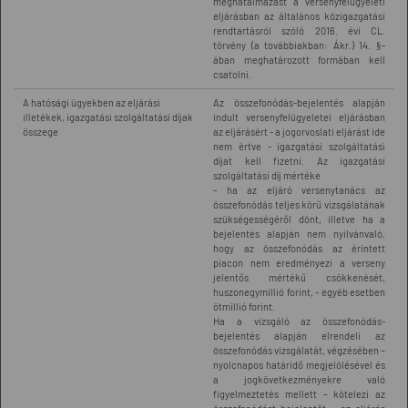
meghatalmazást a versenyfelügyeleti
eljárásban az általános közigazgatási
rendtartásról szóló 2016. évi CL.
törvény (a továbbiakban: Ákr.) 14. §-
ában meghatározott formában kell
csatolni.
A hatósági ügyekben az eljárási
Az összefonódás-bejelentés alapján
illetékek, igazgatási szolgáltatási díjak
indult versenyfelügyeletei eljárásban
összege
az eljárásért - a jogorvoslati eljárást ide
nem értve - igazgatási szolgáltatási
díjat kell fizetni. Az igazgatási
szolgáltatási díj mértéke
- ha az eljáró versenytanács az
összefonódás teljes körű vizsgálatának
szükségességéről dönt, illetve ha a
bejelentés alapján nem nyilvánvaló,
hogy az összefonódás az érintett
piacon nem eredményezi a verseny
jelentős mértékű csökkenését,
huszonegymillió forint, - egyéb esetben
ötmillió forint.
Ha a vizsgáló az összefonódás-
bejelentés alapján elrendeli az
összefonódás vizsgálatát, végzésében –
nyolcnapos határidő megjelölésével és
a jogkövetkezményekre való
figyelmeztetés mellett – kötelezi az