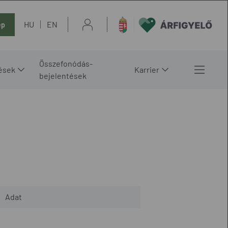
HU
EN
ép
Összefonódás-
ések
Karrier
bejelentések
Adat