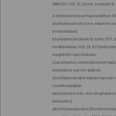
368/2011. (XII. 31.) Korm. rendelet 6
A közbeszerzéssel kapcsolatban k
a) a közbeszerzési terv, valamint 
(módosításai);
b) a közbeszerzésekről szóló 2011. év
továbbiakban: Kbt.) 9. § (1) bekezdé
megkötött szerződések;
c) az előzetes vitarendezéssel kapcs
bekezdése szerinti adatok;
d) a közbeszerzési eljárás kapcsán i
vonatkozásában
da) a kérelem Kbt.-ben meghatározot
bekezdés],
db) a Közbeszerzési Döntőbizotts