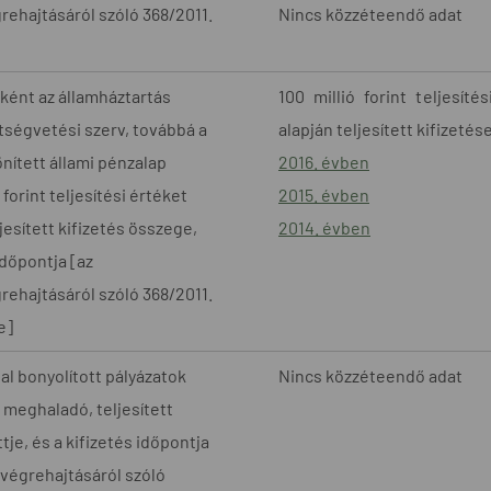
rehajtásáról szóló 368/2011.
Nincs közzéteendő adat
ként az államháztartás
100 millió forint teljesít
tségvetési szerv, továbbá a
alapján teljesített kifizetés
önített állami pénzalap
2016. évben
forint teljesítési értéket
2015. évben
esített kifizetés összege,
2014. évben
időpontja [az
rehajtásáról szóló 368/2011.
e]
al bonyolított pályázatok
Nincs közzéteendő adat
t meghaladó, teljesített
je, és a kifizetés időpontja
 végrehajtásáról szóló