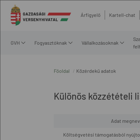
Árfigyelő
Kartell-chat
Sz
GVH
Fogyasztóknak
Vállalkozásoknak
fe
Főoldal
Közérdekű adatok
Különös közzétételi l
Adat megnev
Költségvetési támogatásból nyújtott