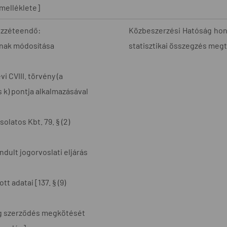
. melléklete]
özzéteendő:
Közbeszerzési Hatóság honl
annak módosítása
statisztikai összegzés megt
i CVIII. törvény (a
s k) pontja alkalmazásával
olatos Kbt. 79. § (2)
ndult jogorvoslati eljárás
t adatai [137. § (9)
ág szerződés megkötését