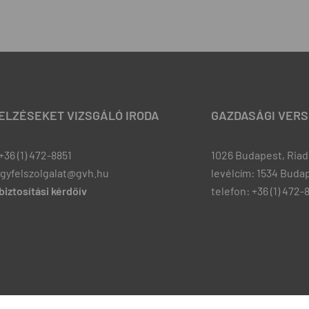
JELZÉSEKET VIZSGÁLÓ IRODA
GAZDASÁGI VERS
+36 (1) 472-8851
1026 Budapest, Riadó
ugyfelszolgalat@gvh.hu
levélcím: 1534 Budap
iztosítási kérdőív
telefon: +36 (1) 472-