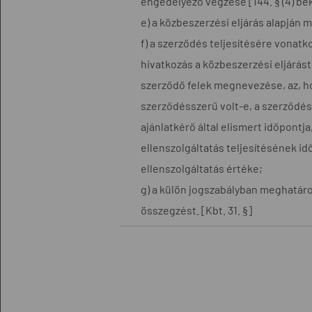
engedélyező végzése [144. § (4) be
e) a közbeszerzési eljárás alapján
f) a szerződés teljesítésére vonat
hivatkozás a közbeszerzési eljárás
szerződő felek megnevezése, az, ho
szerződésszerű volt-e, a szerződés
ajánlatkérő által elismert időpontja
ellenszolgáltatás teljesítésének idő
ellenszolgáltatás értéke;
g) a külön jogszabályban meghatároz
összegzést. [Kbt. 31. §]