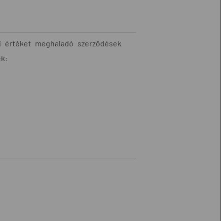
ési értéket meghaladó szerződések
ek: