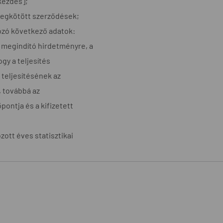
kezdés];
 megkötött szerződések;
kozó következő adatok:
t megindító hirdetményre, a
gy a teljesítés
 teljesítésének az
, továbbá az
pontja és a kifizetett
ott éves statisztikai