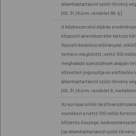
államháztartásról szóló törvény vég
(XII. 31.) Korm. rendelet 66. §]
A közbeszerzési eljárás eredménye
központi alrendszerébe tartozó köl
fejezeti kezelésű előirányzat, elkül
terhére megkötött, nettó 100 millió 
meghaladó szerződések alapján telj
közvetlen jogosultja és a kifizetés 
államháztartásról szóló törvény vég
(XII. 31.) Korm. rendelet 6. melléklet
Az európai uniós társfinanszírozáss
esetében a nettó 100 millió forinto
kifizetés összege, kedvezményezett
[az államháztartásról szóló törvény