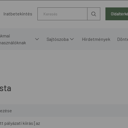
Kereső
Iratbetekintés
Oldaltérk
akmai
Sajtószoba
Hirdetmények
Dönt
lhasználóknak
ista
ezése
 pályázati kiírás [az