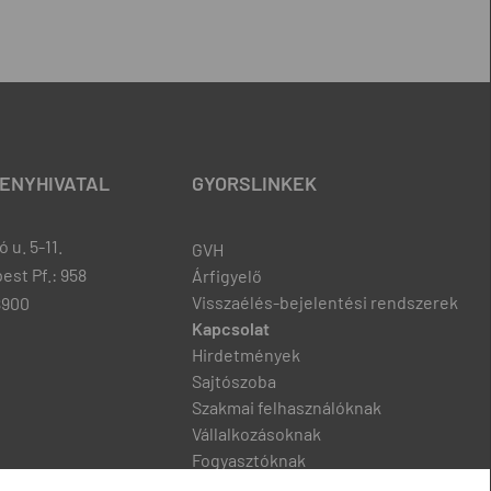
ENYHIVATAL
GYORSLINKEK
 u. 5-11.
GVH
est Pf.: 958
Árfigyelő
Visszaélés-bejelentési rendszerek
8900
Kapcsolat
Hirdetmények
Sajtószoba
Szakmai felhasználóknak
Vállalkozásoknak
Fogyasztóknak
Podcast