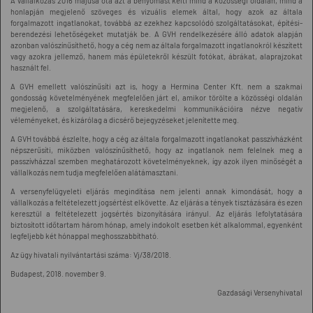
A vállalkozás 2016 májusa óta azt a benyomást kelti mind a közösségi oldalán, mind a
honlapján megjelenő szöveges és vizuális elemek által, hogy azok az általa
forgalmazott ingatlanokat, továbbá az ezekhez kapcsolódó szolgáltatásokat, építési-
berendezési lehetőségeket mutatják be. A GVH rendelkezésére álló adatok alapján
azonban valószínűsíthető, hogy a cég nem az általa forgalmazott ingatlanokról készített
vagy azokra jellemző, hanem más épületekről készült fotókat, ábrákat, alaprajzokat
használt fel.
A GVH emellett valószínűsíti azt is, hogy a Hermina Center Kft. nem a szakmai
gondosság követelményének megfelelően járt el, amikor törölte a közösségi oldalán
megjelenő, a szolgáltatására, kereskedelmi kommunikációira nézve negatív
véleményeket, és kizárólag a dicsérő bejegyzéseket jelenítette meg.
A GVH továbbá észlelte, hogy a cég az általa forgalmazott ingatlanokat passzívházként
népszerűsíti, miközben valószínűsíthető, hogy az ingatlanok nem felelnek meg a
passzívházzal szemben meghatározott követelményeknek, így azok ilyen minőségét a
vállalkozás nem tudja megfelelően alátámasztani.
A versenyfelügyeleti eljárás megindítása nem jelenti annak kimondását, hogy a
vállalkozás a feltételezett jogsértést elkövette. Az eljárás a tények tisztázására és ezen
keresztül a feltételezett jogsértés bizonyítására irányul. Az eljárás lefolytatására
biztosított időtartam három hónap, amely indokolt esetben két alkalommal, egyenként
legfeljebb két hónappal meghosszabbítható.
Az ügy hivatali nyilvántartási száma: Vj/38/2018.
Budapest, 2018. november 9.
Gazdasági Versenyhivatal