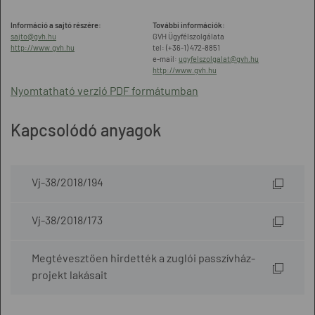
Információ a sajtó részére:
További információk:
sajto@gvh.hu
GVH Ügyfélszolgálata
http://www.gvh.hu
tel: (+36-1) 472-8851
e-mail:
ugyfelszolgalat@gvh.hu
http://www.gvh.hu
Nyomtatható verzió PDF formátumban
Kapcsolódó anyagok
Vj-38/2018/194
Vj-38/2018/173
Megtévesztően hirdették a zuglói passzívház-
projekt lakásait