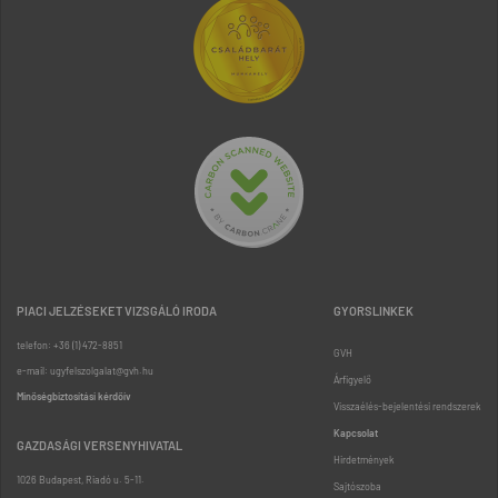
PIACI JELZÉSEKET VIZSGÁLÓ IRODA
GYORSLINKEK
telefon: +36 (1) 472-8851
GVH
e-mail: ugyfelszolgalat@gvh.hu
Árfigyelő
Minőségbiztosítási kérdőív
Visszaélés-bejelentési rendszerek
Kapcsolat
GAZDASÁGI VERSENYHIVATAL
Hirdetmények
1026 Budapest, Riadó u. 5-11.
Sajtószoba