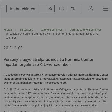
l-
Kereső
Iratbetekintés
HU
EN
t
Főoldal
Sajtószoba
Sajtóközlemények
2018-as sajtóközlemények
Versenyfelügyeleti eljárás indult a Hermina Center Ingatlanforgalmazó Kft.-vel
szemben
2018. 11. 09.
Versenyfelügyeleti eljárás indult a Hermina Center
Ingatlanforgalmazó Kft.-vel szemben
A Gazdasági Versenyhivatal (GVH) versenyfelügyeleti eljárást indított a Hermina Center
Ingatlanforgalmazó Kft. ellen a fogyasztókkal szembeni tisztességtelen kereskedelmi
gyakorlat tilalmának feltételezett megsértése miatt.
A GVH 2018. október 19-én indított versenyfelügyeleti eljárást a Hermina Center
Ingatlanforgalmazó Kft.-vel szemben. A versenyhatósághoz ugyanis nagyszámú piaci
jelzés érkezett a céggel kapcsolatban, amelyek egyrészt a vállalkozás feltételezhetően
tisztességtelen kereskedelmi kommunikációs gyakorlatára, másrészt a GVH
hatáskörébe nem tartozó, polgári jogvitát megalapozó magatartásokra utaltak.