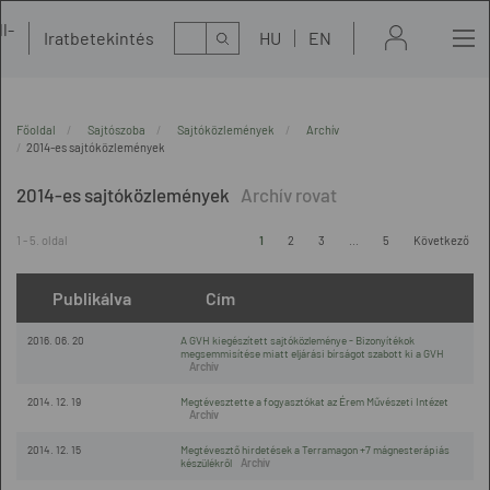
l-
Kereső
Iratbetekintés
HU
EN
t
Főoldal
Sajtószoba
Sajtóközlemények
Archív
2014-es sajtóközlemények
2014-es sajtóközlemények
1 - 5. oldal
1
2
3
...
5
Következő
Publikálva
Cím
2016. 06. 20
A GVH kiegészített sajtóközleménye - Bizonyítékok
megsemmisítése miatt eljárási bírságot szabott ki a GVH
2014. 12. 19
Megtévesztette a fogyasztókat az Érem Művészeti Intézet
2014. 12. 15
Megtévesztő hirdetések a Terramagon +7 mágnesterápiás
készülékről