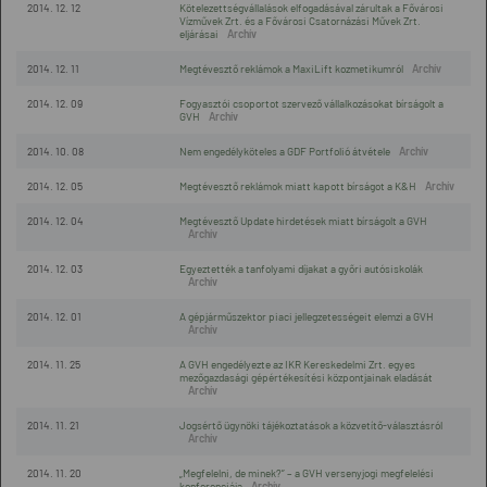
2014. 12. 12
Kötelezettségvállalások elfogadásával zárultak a Fővárosi
Vízművek Zrt. és a Fővárosi Csatornázási Művek Zrt.
eljárásai
2014. 12. 11
Megtévesztő reklámok a MaxiLift kozmetikumról
2014. 12. 09
Fogyasztói csoportot szervező vállalkozásokat bírságolt a
GVH
2014. 10. 08
Nem engedélyköteles a GDF Portfolió átvétele
2014. 12. 05
Megtévesztő reklámok miatt kapott bírságot a K&H
2014. 12. 04
Megtévesztő Update hirdetések miatt bírságolt a GVH
2014. 12. 03
Egyeztették a tanfolyami díjakat a győri autósiskolák
2014. 12. 01
A gépjárműszektor piaci jellegzetességeit elemzi a GVH
2014. 11. 25
A GVH engedélyezte az IKR Kereskedelmi Zrt. egyes
mezőgazdasági gépértékesítési központjainak eladását
2014. 11. 21
Jogsértő ügynöki tájékoztatások a közvetítő-választásról
2014. 11. 20
„Megfelelni, de minek?” – a GVH versenyjogi megfelelési
konferenciája