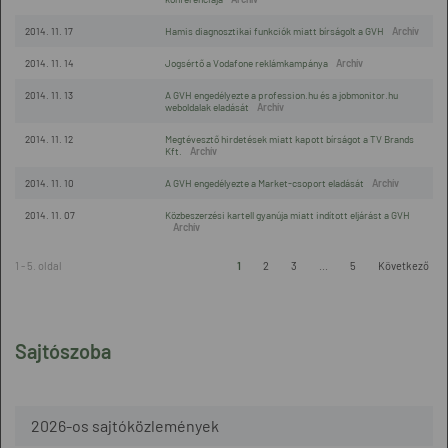
2014. 11. 17
Hamis diagnosztikai funkciók miatt bírságolt a GVH
2014. 11. 14
Jogsértő a Vodafone reklámkampánya
2014. 11. 13
A GVH engedélyezte a profession.hu és a jobmonitor.hu
weboldalak eladását
2014. 11. 12
Megtévesztő hirdetések miatt kapott bírságot a TV Brands
Kft.
2014. 11. 10
A GVH engedélyezte a Market-csoport eladását
2014. 11. 07
Közbeszerzési kartell gyanúja miatt indított eljárást a GVH
1 - 5. oldal
1
2
3
...
5
Következő
Sajtószoba
2026-os sajtóközlemények