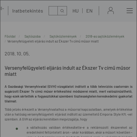
l-
Kereső
Iratbetekintés
HU
EN
t
Főoldal
Sajtószoba
Sajtóközlemények
2018-as sajtóközlemények
Versenyfelügyeleti eljárás indult az Ékszer Tv című műsor miatt
2018. 10. 05.
Versenyfelügyeleti eljárás indult az Ékszer Tv című műsor
miatt
A Gazdasági Versenyhivatal (GVH) vizsgálatot indított a több televíziós csatornán is
sugárzott Ékszer Tv című műsor értékesítési módszerei miatt, mert valószínűsíthető,
hogy ezek sértették a fogyasztókkal szembeni tisztességtelen kereskedelmi gyakorlat
tilalmát.
Több jelzés érkezett a Versenyhivatalhoz a műsorral kapcsolatban, amelyek értékelése
után a hatóság versenyfelügyeleti eljárást indított az üzemeltető Emporia Style Kft.-vel
szemben. A GVH az eljárás keretében megvizsgálja, hogy
a vállalkozás valóban értékesítette-e a reklámozott ékszereket az
eredetiként feltüntetett áron – akár korábban, akár a műsort követően –