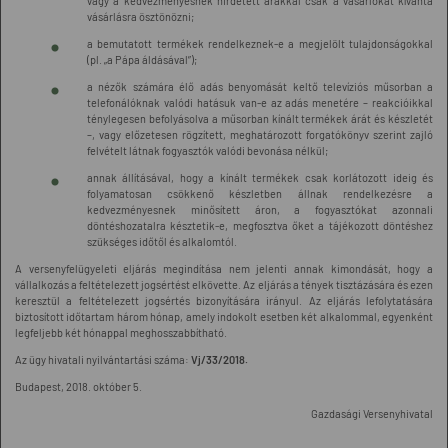
vagy a kedvezményesnek hirdetett árakkal csak a vásárlókat kívánta
vásárlásra ösztönözni;
a bemutatott termékek rendelkeznek-e a megjelölt tulajdonságokkal
(pl. „a Pápa áldásával”);
a nézők számára élő adás benyomását keltő televíziós műsorban a
telefonálóknak valódi hatásuk van-e az adás menetére – reakcióikkal
ténylegesen befolyásolva a műsorban kínált termékek árát és készletét
–, vagy előzetesen rögzített, meghatározott forgatókönyv szerint zajló
felvételt látnak fogyasztók valódi bevonása nélkül;
annak állításával, hogy a kínált termékek csak korlátozott ideig és
folyamatosan csökkenő készletben állnak rendelkezésre a
kedvezményesnek minősített áron, a fogyasztókat azonnali
döntéshozatalra késztetik-e, megfosztva őket a tájékozott döntéshez
szükséges időtől és alkalomtól.
A versenyfelügyeleti eljárás megindítása nem jelenti annak kimondását, hogy a
vállalkozás a feltételezett jogsértést elkövette. Az eljárás a tények tisztázására és ezen
keresztül a feltételezett jogsértés bizonyítására irányul. Az eljárás lefolytatására
biztosított időtartam három hónap, amely indokolt esetben két alkalommal, egyenként
legfeljebb két hónappal meghosszabbítható.
Az ügy hivatali nyilvántartási száma:
Vj/33/2018.
Budapest, 2018. október 5.
Gazdasági Versenyhivatal