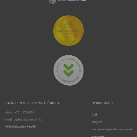
PIACI JELZÉSEKET VIZSGÁLÓ IRODA
GYORSLINKEK
telefon: +36 (1) 472-8851
GVH
e-mail: ugyfelszolgalat@gvh.hu
Árfigyelő
Minőségbiztosítási kérdőív
Visszaélés-bejelentési rendszerek
Kapcsolat