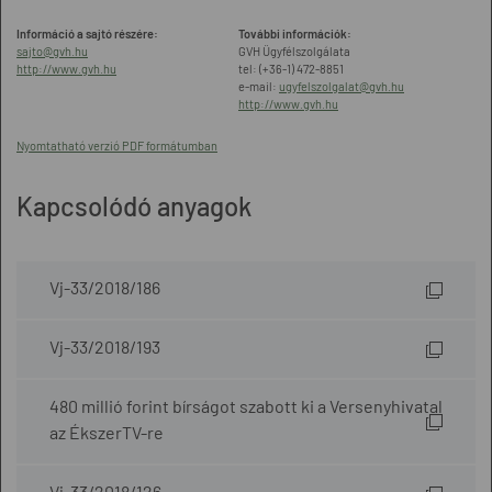
Információ a sajtó részére:
További információk:
sajto@gvh.hu
GVH Ügyfélszolgálata
http://www.gvh.hu
tel: (+36-1) 472-8851
e-mail:
ugyfelszolgalat@gvh.hu
http://www.gvh.hu
Nyomtatható verzió PDF formátumban
Kapcsolódó anyagok
Vj-33/2018/186
Vj-33/2018/193
480 millió forint bírságot szabott ki a Versenyhivatal
az ÉkszerTV-re
Vj-33/2018/126