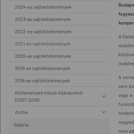
Budape
2024-es sajtóközlemények
fogyas
2023-as sajtóközlemények
kompenz
2022-es sajtóközlemények
A Gazd
2021-es sajtóközlemények
mobili
közössé
2020-as sajtóközlemények
mobilnet
2019-es sajtóközlemények
A verse
2018-as sajtóközlemények
sem biz
Közlemények induló eljárásokról
vagy a
(2007-2016)
funkció
Archív
hirdeté
negyede
Galéria
nem ado