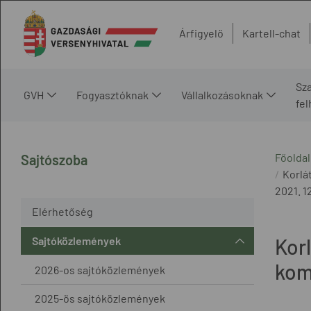
Árfigyelő
Kartell-chat
Sz
GVH
Fogyasztóknak
Vállalkozásoknak
fe
Főoldal
Sajtószoba
Korlá
2021. 12
Elérhetőség
Sajtóközlemények
Korl
kom
2026-os sajtóközlemények
2025-ös sajtóközlemények