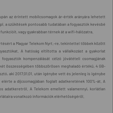
pán az érintett mobilcsomagok ár-érték arányára lehetett
: pl. a szűkítések pontosabb tudatában a fogyasztók kevésbé
 funkcióit, vagy gyakrabban térnek át a wifi-hálózatra.
értésért a Magyar Telekom Nyrt.-re, tekintettel többek között
asztókat. A hatóság eltiltotta a vállalkozást a gyakorlat
a fogyasztók kompenzálását célzó jóvátételi csomagjának
ékét összességében többszörösen meghaladó értékű, 4 GB-
tó, aki 2017.01.01. után igénybe vett és jelenleg is igénybe
r elérte a díjcsomagjában foglalt adatkeretének 100%-át. A
os adatkeretről. A Telekom emellett valamennyi, korlátlan
orlátaira vonatkozó információk elérhetőségéről.