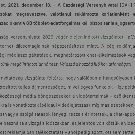
st, 2021. december 10. – A Gazdasági Versenyhivatal (GVH) 3
ztókat megtévesztve, valótlanul reklámozta korlátlanként
ációként 4 GB többlet-adatforgalmat kell biztosítania a jogsért
asági Versenyhivatal
2020. végén elején indított vizsgálatot
– a 
nternet-díjcsomagjainak népszerűsítése miatt. A cég reklámja
gi médiaszolgáltatások, meghatározott chat-alkalmazások vagy
ünk megállíthatatlanná tesz. Válaszd a hozzád illő korlátlanságot!”, 
nyhatóság vizsgálata feltárta, hogy valójában a hangsúlyosan k
tosított teljes díjmentességet, mivel egyes funkciók – így pél
 közösségi média böngészésekor a videótartalmak – csökkentet
kra is vonatkoztak (például videólejátszás), míg más esetekben
s) vagy a szolgáltatások lényegi részeit érintették: a chat-app
 használta a vizsgált időszakban, és jelentős volt köztük a vide
tt reklámjaiban tájékoztatást – ahol pedig adott, ott sem tett