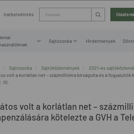
Kereső
Iratbetekintés
Oldaltérk
akmai
Sajtószoba
Hirdetmények
Dönt
lhasználóknak
Sajtószoba
Sajtóközlemények
2021-es sajtóközlem
tos volt a korlátlan net – százmilliókra bírságolta és a fogyaszt
. 10.
átos volt a korlátlan net – százmil
penzálására kötelezte a GVH a Te