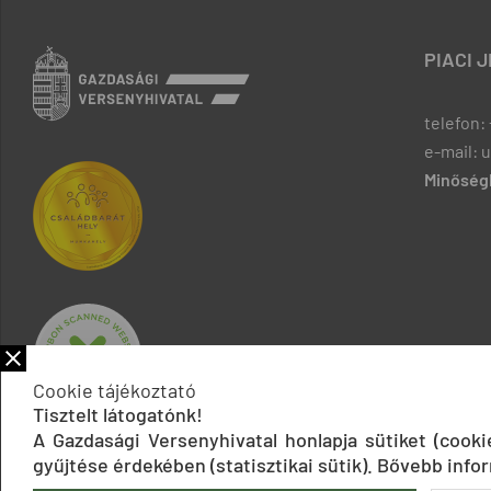
PIACI 
telefon: 
e-mail: 
Minőségb
Cookie tájékoztató
Tisztelt látogatónk!
A Gazdasági Versenyhivatal honlapja sütiket (cook
gyűjtése érdekében (statisztikai sütik). Bővebb infor