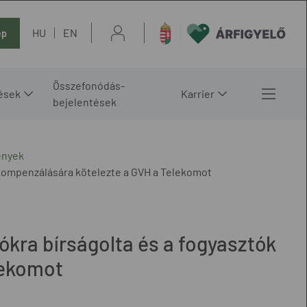
HU
EN
ép
Összefonódás-
ések
Karrier
bejelentések
ények
ók kompenzálására kötelezte a GVH a Telekomot
liókra bírságolta és a fogyasztók
lekomot