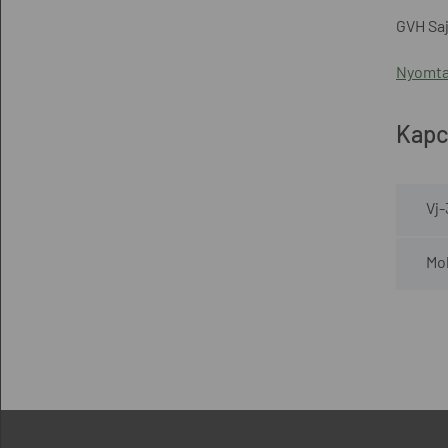
GVH Saj
Nyomta
Kapc
Vj
Mob