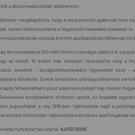
tik a díjcsomagba foglalt adatkeretet.
döntése megállapította, hogy a megtévesztő gyakorlat nem csu
sal, hanem befolyásolhatta a fogyasztók használati szokásait is
ven használhatták volna az érintett applikációk (korlátlannak hitt)
ág Versenytanácsa 310 millió forintos bírságot szabott ki a jogs
hogy az elmúlt 10 évben már tizedszer tévesztette meg a fogy
tásától, emellett – bírságcsökkentésként figyelembe véve – 
ajtására kötelezte. Ennek keretében a bírságcsökkentés mért
hónapig felhasználható plusz adatmennyiséget kap minden fogyasz
Telekomnál korlátlanként hirdetett opciót, és legalább egysze
elre jogosultakat a cég SMS-ben tájékoztatja majd a pótlólag
al érintett előfizetőjét tájékoztatja a kérdéses adatforgalmak k
hivatali nyilvántartási száma:
VJ/32/2020.