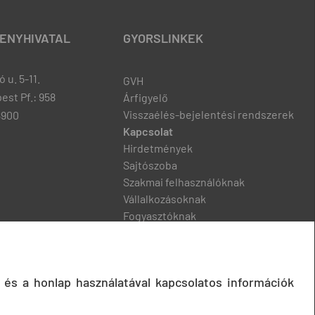
ENYHIVATAL
GYORSLINKEK
 u. 5-11.
GVH
est Pf.: 958
Árfigyelő
Visszaélés-bejelentési rendszerek
8900
Kapcsolat
Hirdetmények
Sajtószoba
Szakmai felhasználóknak
Vállalkozásoknak
Fogyasztóknak
Podcast
 és a honlap használatával kapcsolatos információk