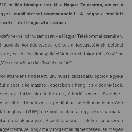
10 milliós bírságot rótt ki a Magyar Telekomra, amiért a
 egyes mobilinternet-csomagopcióit. A cégnek emellett
éssel érintett fogyasztói számára.
Vodafone-nal párhuzamosan – a Magyar Telekommal szemben,
i ugyanis korlátlanságot ígértek a fogyasztóknak például
 egyes TV- és filmapplikációk használatakor (pl.
„Korlátlan
„
Válassz korlátlan közösségi médiát!”
).
orlátlanként hirdetett, ún. nullás díjszabású opciók egyike
dául a chat-alkalmazások esetében a hang- és videóhívások,
ték az előfizetők adatkeretét. A korlátozások közkedvelt
 elkerülhetetlenek voltak (például automatikusan lejátszódó
ok hanghívás (VOIP) funkcióit például a fogyasztók harmada-
otelefonálók aránya is. A szűkítésekről a Telekom jellemzően
e egyértelművé, hogy mely forgalmak díjmentesek, és melyek