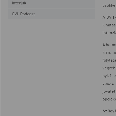
Interjúk
csökken
GVH Podcast
A GVH 
kihatás
intenzí
A hatós
arra, 
folyta
végreh
nyi, 1 
vesz a 
jóvátét
opciókk
Az ügy 