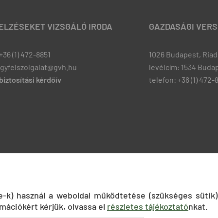
JELZÉSEKET VIZSGÁLÓ IRODA
GAZDASÁGI VERS
+36 (1) 472-8851
1026 Budapest, Riadó
ugyfelszolgalat@gvh.hu
levélcím: 1534 Budap
iztosítási kérdőív
telefon: +36 (1) 472-
ie-k) használ a weboldal működtetése (szükséges sütik)
mációkért kérjük, olvassa el
részletes tájékoztató
nkat.