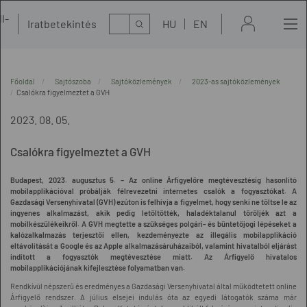
l-
Kereső
Iratbetekintés
HU
EN
t
Főoldal
Sajtószoba
Sajtóközlemények
2023-as sajtóközlemények
Csalókra figyelmeztet a GVH
2023. 08. 05.
Csalókra figyelmeztet a GVH
Budapest, 2023. augusztus 5. – Az online Árfigyelőre megtévesztésig hasonlító
mobilapplikációval próbálják félrevezetni internetes csalók a fogyasztókat. A
Gazdasági Versenyhivatal (GVH) ezúton is felhívja a figyelmet, hogy senki ne töltse le az
ingyenes alkalmazást, akik pedig letöltötték, haladéktalanul töröljék azt a
mobilkészülékeikről. A GVH megtette a szükséges polgári- és büntetőjogi lépéseket a
kalózalkalmazás terjesztői ellen, kezdeményezte az illegális mobilapplikáció
eltávolítását a Google és az Apple alkalmazásáruházaiból, valamint hivatalból eljárást
indított a fogyasztók megtévesztése miatt. Az Árfigyelő hivatalos
mobilapplikációjának kifejlesztése folyamatban van.
Rendkívül népszerű és eredményes a Gazdasági Versenyhivatal által működtetett online
Árfigyelő rendszer. A július elsejei indulás óta az egyedi látogatók száma már