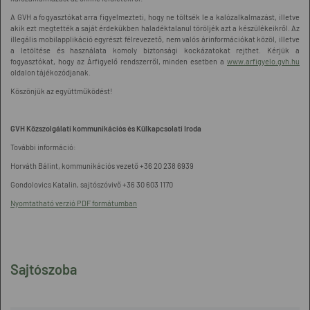
A GVH a fogyasztókat arra figyelmezteti, hogy ne töltsék le a kalózalkalmazást, illetve
akik ezt megtették a saját érdekükben haladéktalanul töröljék azt a készülékeikről. Az
illegális mobilapplikáció egyrészt félrevezető, nem valós árinformációkat közöl, illetve
a letöltése és használata komoly biztonsági kockázatokat rejthet. Kérjük a
fogyasztókat, hogy az Árfigyelő rendszerről, minden esetben a
www.arfigyelo.gvh.hu
oldalon tájékozódjanak.
Köszönjük az együttműködést!
GVH Közszolgálati kommunikációs és Külkapcsolati Iroda
További információ:
Horváth Bálint, kommunikációs vezető +36 20 238 6939
Gondolovics Katalin, sajtószóvivő +36 30 603 1170
Nyomtatható verzió PDF formátumban
Sajtószoba