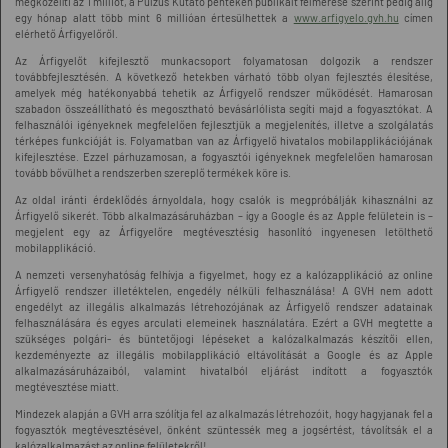
megközelíti az 1 milliót, a Pulzus Kutató pénteken publikált felmérése szerint pedig alig
egy hónap alatt több mint 6 millióan értesülhettek a
www.arfigyelo.gvh.hu
címen
elérhető Árfigyelőről.
Az Árfigyelőt kifejlesztő munkacsoport folyamatosan dolgozik a rendszer
továbbfejlesztésén. A következő hetekben várható több olyan fejlesztés élesítése,
amelyek még hatékonyabbá tehetik az Árfigyelő rendszer működését. Hamarosan
szabadon összeállítható és megosztható bevásárlólista segíti majd a fogyasztókat. A
felhasználói igényeknek megfelelően fejlesztjük a megjelenítés, illetve a szolgálatás
térképes funkcióját is. Folyamatban van az Árfigyelő hivatalos mobilapplikációjának
kifejlesztése. Ezzel párhuzamosan, a fogyasztói igényeknek megfelelően hamarosan
tovább bővülhet a rendszerben szereplő termékek köre is.
Az oldal iránti érdeklődés árnyoldala, hogy csalók is megpróbálják kihasználni az
Árfigyelő sikerét. Több alkalmazásáruházban – így a Google és az Apple felületein is –
megjelent egy az Árfigyelőre megtévesztésig hasonlító ingyenesen letölthető
mobilapplikáció.
A nemzeti versenyhatóság felhívja a figyelmet, hogy ez a kalózapplikáció az online
Árfigyelő rendszer illetéktelen, engedély nélküli felhasználása! A GVH nem adott
engedélyt az illegális alkalmazás létrehozójának az Árfigyelő rendszer adatainak
felhasználására és egyes arculati elemeinek használatára. Ezért a GVH megtette a
szükséges polgári- és büntetőjogi lépéseket a kalózalkalmazás készítői ellen,
kezdeményezte az illegális mobilapplikáció eltávolítását a Google és az Apple
alkalmazásáruházaiból, valamint hivatalból eljárást indított a fogyasztók
megtévesztése miatt.
Mindezek alapján a GVH arra szólítja fel az alkalmazás létrehozóit, hogy hagyjanak fel a
fogyasztók megtévesztésével, önként szüntessék meg a jogsértést, távolítsák el a
kalózalkalmazást az online felületekről!