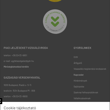
PIACI JELZÉSEKET VIZSGÁLÓ IRODA
GYORSLINKEK
telefon: +36 (1) 472-8851
GVH
e-mail: ugyfelszolgalat@gvh.hu
Árfigyelő
Minőségbiztosítási kérdőív
Visszaélés-bejelentési rendszerek
Kapcsolat
GAZDASÁGI VERSENYHIVATAL
Hirdetmények
1026 Budapest, Riadó u. 5-11.
Sajtószoba
levélcím: 1534 Budapest Pf.: 958
Szakmai felhasználóknak
telefon: +36 (1) 472-8900
Vállalkozásoknak
Fogyasztóknak
Cookie tájékoztató