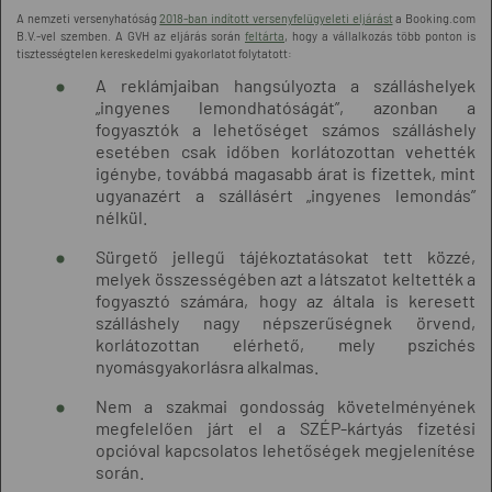
A nemzeti versenyhatóság
2018-ban indított versenyfelügyeleti eljárást
a Booking.com
B.V.-vel szemben. A GVH az eljárás során
feltárta
, hogy a vállalkozás több ponton is
tisztességtelen kereskedelmi gyakorlatot folytatott:
A reklámjaiban hangsúlyozta a szálláshelyek
„ingyenes lemondhatóságát”, azonban a
fogyasztók a lehetőséget számos szálláshely
esetében csak időben korlátozottan vehették
igénybe, továbbá magasabb árat is fizettek, mint
ugyanazért a szállásért „ingyenes lemondás”
nélkül.
Sürgető jellegű tájékoztatásokat tett közzé,
melyek összességében azt a látszatot keltették a
fogyasztó számára, hogy az általa is keresett
szálláshely nagy népszerűségnek örvend,
korlátozottan elérhető, mely pszichés
nyomásgyakorlásra alkalmas.
Nem a szakmai gondosság követelményének
megfelelően járt el a SZÉP-kártyás fizetési
opcióval kapcsolatos lehetőségek megjelenítése
során.