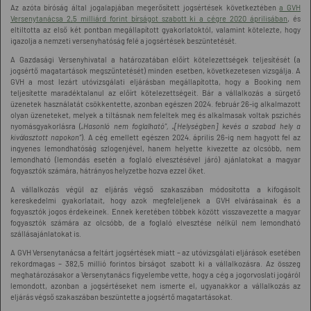
Az azóta bíróság által jogalapjában megerősített jogsértések következtében
a GVH
Versenytanácsa 2,5 milliárd forint bírságot szabott ki a cégre 2020 áprilisában
, és
eltiltotta az első két pontban megállapított gyakorlatoktól, valamint kötelezte, hogy
igazolja a nemzeti versenyhatóság felé a jogsértések beszüntetését.
A Gazdasági Versenyhivatal a határozatában előírt kötelezettségek teljesítését (a
jogsértő magatartások megszűntetését) minden esetben, következetesen vizsgálja. A
GVH a most lezárt utóvizsgálati eljárásban megállapította, hogy a Booking nem
teljesítette maradéktalanul az előírt kötelezettségeit. Bár a vállalkozás a sürgető
üzenetek használatát csökkentette, azonban egészen 2024. február 26-ig alkalmazott
olyan üzeneteket, melyek a tiltásnak nem feleltek meg és alkalmasak voltak pszichés
nyomásgyakorlásra (
„Hasonló nem foglalható”,
„[Helységben] kevés a szabad hely a
kiválasztott napokon”
). A cég emellett egészen 2024. április 26-ig nem hagyott fel az
ingyenes lemondhatóság szlogenjével, hanem helyette kivezette az olcsóbb, nem
lemondható (lemondás esetén a foglaló elvesztésével járó) ajánlatokat a magyar
fogyasztók számára, hátrányos helyzetbe hozva ezzel őket.
A vállalkozás végül az eljárás végső szakaszában módosította a kifogásolt
kereskedelmi gyakorlatait, hogy azok megfeleljenek a GVH elvárásainak és a
fogyasztók jogos érdekeinek. Ennek keretében többek között visszavezette a magyar
fogyasztók számára az olcsóbb, de a foglaló elvesztése nélkül nem lemondható
szállásajánlatokat is.
A GVH Versenytanácsa a feltárt jogsértések miatt – az utóvizsgálati eljárások esetében
rekordmagas – 382,5 millió forintos bírságot szabott ki a vállalkozásra. Az összeg
meghatározásakor a Versenytanács figyelembe vette, hogy a cég a jogorvoslati jogáról
lemondott, azonban a jogsértéseket nem ismerte el, ugyanakkor a vállalkozás az
eljárás végső szakaszában beszüntette a jogsértő magatartásokat.