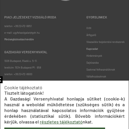
PIACI JELZÉSEKET VIZSGÁLÓ IRODA
GYORSLINKEK
telefon: +36 (1) 472-8851
GVH
e-mail: ugyfelszolgalat@gvh.hu
Árfigyelő
Minőségbiztosítási kérdőív
Visszaélés-bejelentési rendszerek
Kapcsolat
GAZDASÁGI VERSENYHIVATAL
Hirdetmények
1026 Budapest, Riadó u. 5-11.
Sajtószoba
levélcím: 1534 Budapest Pf.: 958
Szakmai felhasználóknak
telefon: +36 (1) 472-8900
Vállalkozásoknak
Fogyasztóknak
Cookie tájékoztató
Podcast
Tisztelt látogatónk!
Oldaltérkép
A Gazdasági Versenyhivatal honlapja sütiket (cookie-k)
használ a weboldal működtetése (szükséges sütik) és a
honlap használatával kapcsolatos információk gyűjtése
érdekében (statisztikai sütik). Bővebb információkért
kérjük, olvassa el
részletes tájékoztató
nkat.