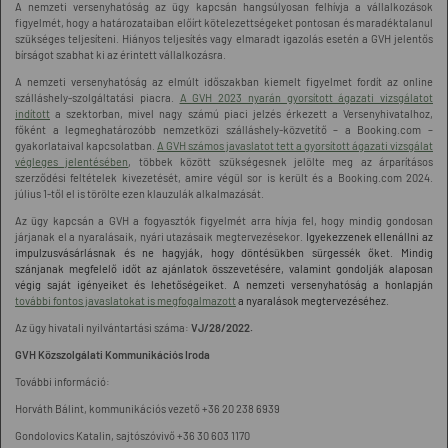
A nemzeti versenyhatóság az ügy kapcsán hangsúlyosan felhívja a vállalkozások
figyelmét, hogy a határozataiban előírt kötelezettségeket pontosan és maradéktalanul
szükséges teljesíteni. Hiányos teljesítés vagy elmaradt igazolás esetén a GVH jelentős
bírságot szabhat ki az érintett vállalkozásra.
A nemzeti versenyhatóság az elmúlt időszakban kiemelt figyelmet fordít az online
szálláshely-szolgáltatási piacra.
A GVH 2023 nyarán gyorsított ágazati vizsgálatot
indított
a szektorban, mivel nagy számú piaci jelzés érkezett a Versenyhivatalhoz,
főként a legmeghatározóbb nemzetközi szálláshely-közvetítő – a Booking.com –
gyakorlataival kapcsolatban.
A GVH számos javaslatot tett a gyorsított ágazati vizsgálat
végleges jelentésében
, többek között szükségesnek jelölte meg az árparításos
szerződési feltételek kivezetését, amire végül sor is került és a Booking.com 2024.
július 1-től el is törölte ezen klauzulák alkalmazását.
Az ügy kapcsán a GVH a fogyasztók figyelmét arra hívja fel, hogy mindig gondosan
járjanak el a nyaralásaik, nyári utazásaik megtervezésekor.
Igyekezzenek ellenállni az
impulzusvásárlásnak és ne hagyják, hogy döntésükben sürgessék őket. Mindig
szánjanak megfelelő időt az ajánlatok összevetésére, valamint gondolják alaposan
végig saját igényeiket és lehetőségeiket. A nemzeti versenyhatóság a honlapján
további fontos javaslatokat is megfogalmazott
a nyaralások megtervezéséhez.
Az ügy hivatali nyilvántartási száma:
VJ/28/2022.
GVH Közszolgálati Kommunikációs Iroda
További információ:
Horváth Bálint, kommunikációs vezető +36 20 238 6939
Gondolovics Katalin, sajtószóvivő +36 30 603 1170