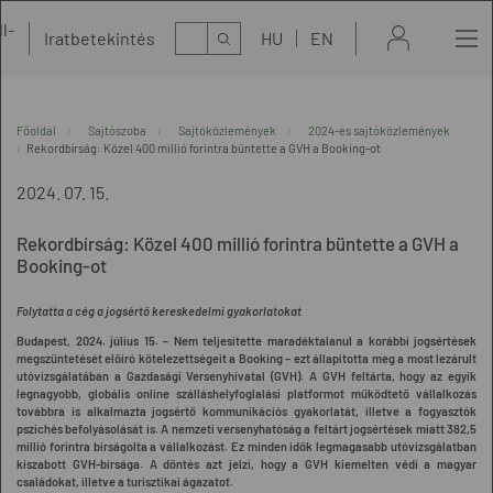
l-
Kereső
Iratbetekintés
HU
EN
t
Főoldal
Sajtószoba
Sajtóközlemények
2024-es sajtóközlemények
Rekordbírság: Közel 400 millió forintra büntette a GVH a Booking-ot
2024. 07. 15.
Rekordbírság: Közel 400 millió forintra büntette a GVH a
Booking-ot
Folytatta a cég a jogsértő kereskedelmi gyakorlatokat
Budapest, 2024. július 15. – Nem teljesítette maradéktalanul a korábbi jogsértések
megszüntetését előíró kötelezettségeit a Booking – ezt állapította meg a most lezárult
utóvizsgálatában a Gazdasági Versenyhivatal (GVH). A GVH feltárta, hogy az egyik
legnagyobb, globális online szálláshelyfoglalási platformot működtető vállalkozás
továbbra is alkalmazta jogsértő kommunikációs gyakorlatát, illetve a fogyasztók
pszichés befolyásolását is. A nemzeti versenyhatóság a feltárt jogsértések miatt 382,5
millió forintra bírságolta a vállalkozást. Ez minden idők legmagasabb utóvizsgálatban
kiszabott GVH-bírsága. A döntés azt jelzi, hogy a GVH kiemelten védi a magyar
családokat, illetve a turisztikai ágazatot.