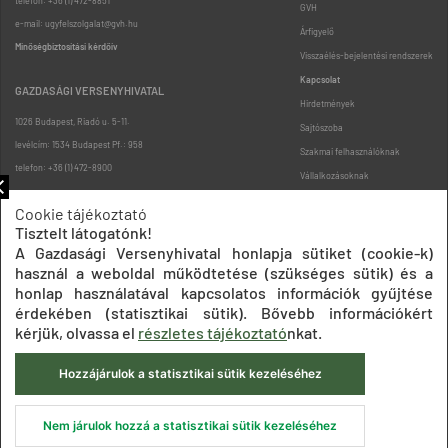
telefon: +36 (1) 472-8851
GVH
e-mail: ugyfelszolgalat@gvh.hu
Árfigyelő
Minőségbiztosítási kérdőív
Visszaélés-bejelentési rendszerek
Kapcsolat
GAZDASÁGI VERSENYHIVATAL
Hirdetmények
1026 Budapest, Riadó u. 5-11.
Sajtószoba
levélcím: 1534 Budapest Pf.: 958
Szakmai felhasználóknak
telefon: +36 (1) 472-8900
Vállalkozásoknak
Fogyasztóknak
Cookie tájékoztató
Podcast
Tisztelt látogatónk!
Oldaltérkép
A Gazdasági Versenyhivatal honlapja sütiket (cookie-k)
használ a weboldal működtetése (szükséges sütik) és a
honlap használatával kapcsolatos információk gyűjtése
érdekében (statisztikai sütik). Bővebb információkért
kérjük, olvassa el
részletes tájékoztató
nkat.
Hozzájárulok a statisztikai sütik kezeléséhez
Impresszum
Adatkezelési tájékoztatók
Akadálymentesítési nyilatkozat
Közadatkereső
Süti beállítások
ÁSZF
Nem járulok hozzá a statisztikai sütik kezeléséhez
© 2020 Gazdasági Versenyhivatal