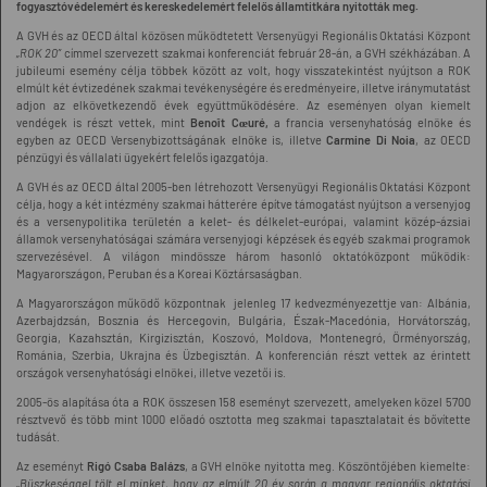
fogyasztóvédelemért és kereskedelemért felelős államtitkára nyitották meg.
A GVH és az OECD által közösen működtetett Versenyügyi Regionális Oktatási Központ
„ROK 20”
címmel szervezett szakmai konferenciát február 28-án, a GVH székházában. A
jubileumi esemény célja többek között az volt, hogy visszatekintést nyújtson a ROK
elmúlt két évtizedének szakmai tevékenységére és eredményeire, illetve iránymutatást
adjon az elkövetkezendő évek együttműködésére. Az eseményen olyan kiemelt
vendégek is részt vettek, mint
Benoît Cœuré,
a francia versenyhatóság elnöke és
egyben az OECD Versenybizottságának elnöke is, illetve
Carmine Di Noia
, az OECD
pénzügyi és vállalati ügyekért felelős igazgatója.
A GVH és az OECD által 2005-ben létrehozott Versenyügyi Regionális Oktatási Központ
célja, hogy a két intézmény szakmai hátterére építve támogatást nyújtson a versenyjog
és a versenypolitika területén a kelet- és délkelet-európai, valamint közép-ázsiai
államok versenyhatóságai számára versenyjogi képzések és egyéb szakmai programok
szervezésével. A világon mindössze három hasonló oktatóközpont működik:
Magyarországon, Peruban és a Koreai Köztársaságban.
A Magyarországon működő központnak jelenleg 17 kedvezményezettje van: Albánia,
Azerbajdzsán, Bosznia és Hercegovin, Bulgária, Észak-Macedónia, Horvátország,
Georgia, Kazahsztán, Kirgizisztán, Koszovó, Moldova, Montenegró, Örményország,
Románia, Szerbia, Ukrajna és Üzbegisztán. A konferencián részt vettek az érintett
országok versenyhatósági elnökei, illetve vezetői is.
2005-ös alapítása óta a ROK összesen 158 eseményt szervezett, amelyeken közel 5700
résztvevő és több mint 1000 előadó osztotta meg szakmai tapasztalatait és bővítette
tudását.
Az eseményt
Rigó Csaba Balázs
, a GVH elnöke nyitotta meg. Köszöntőjében kiemelte:
„Büszkeséggel tölt el minket, hogy az elmúlt 20 év során a magyar regionális oktatási