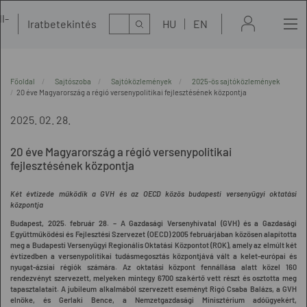
l-
Kereső
Iratbetekintés
HU
EN
t
Főoldal
Sajtószoba
Sajtóközlemények
2025-ös sajtóközlemények
20 éve Magyarország a régió versenypolitikai fejlesztésének központja
2025. 02. 28.
20 éve Magyarország a régió versenypolitikai
fejlesztésének központja
Két évtizede működik a GVH és az OECD közös budapesti versenyügyi oktatási
központja
Budapest, 2025. február 28. – A Gazdasági Versenyhivatal (GVH) és a Gazdasági
Együttműködési és Fejlesztési Szervezet (OECD) 2005 februárjában közösen alapította
meg a Budapesti Versenyügyi Regionális Oktatási Központot (ROK), amely az elmúlt két
évtizedben a versenypolitikai tudásmegosztás központjává vált a kelet-európai és
nyugat-ázsiai régiók számára. Az oktatási központ fennállása alatt közel 160
rendezvényt szervezett, melyeken mintegy 6700 szakértő vett részt és osztotta meg
tapasztalatait. A jubileum alkalmából szervezett eseményt Rigó Csaba Balázs, a GVH
elnöke, és Gerlaki Bence, a Nemzetgazdasági Minisztérium adóügyekért,