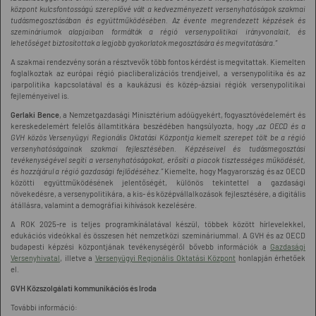
központ kulcsfontosságú szereplővé vált a kedvezményezett versenyhatóságok szakmai
tudásmegosztásában és együttműködésében. Az évente megrendezett képzések és
szemináriumok alapjaiban formálták a régió versenypolitikai irányvonalait, és
lehetőséget biztosítottak a legjobb gyakorlatok megosztására és megvitatására.”
A szakmai rendezvény során a résztvevők több fontos kérdést is megvitattak. Kiemelten
foglalkoztak az európai régió piacliberalizációs trendjeivel, a versenypolitika és az
iparpolitika kapcsolatával és a kaukázusi és közép-ázsiai régiók versenypolitikai
fejleményeivel is.
Gerlaki Bence
, a Nemzetgazdasági Minisztérium adóügyekért, fogyasztóvédelemért és
kereskedelemért felelős államtitkára beszédében hangsúlyozta, hogy „
az OECD és a
GVH közös Versenyügyi Regionális Oktatási Központja kiemelt szerepet tölt be a régió
versenyhatóságainak szakmai fejlesztésében. Képzéseivel és tudásmegosztási
tevékenységével segíti a versenyhatóságokat, erősíti a piacok tisztességes működését,
és hozzájárul a régió gazdasági fejlődéséhez.”
Kiemelte, hogy Magyarország és az OECD
közötti együttműködésének jelentőségét, különös tekintettel a gazdasági
növekedésre, a versenypolitikára, a kis- és középvállalkozások fejlesztésére, a digitális
átállásra, valamint a demográfiai kihívások kezelésére.
A ROK 2025-re is teljes programkínálatával készül, többek között hírlevelekkel,
edukációs videókkal és összesen hét nemzetközi szemináriummal. A GVH és az OECD
budapesti képzési központjának tevékenységéről bővebb információk a
Gazdasági
Versenyhivatal
, illetve a
Versenyügyi Regionális Oktatási Központ
honlapján érhetőek
el.
GVH Közszolgálati kommunikációs és Iroda
További információ: