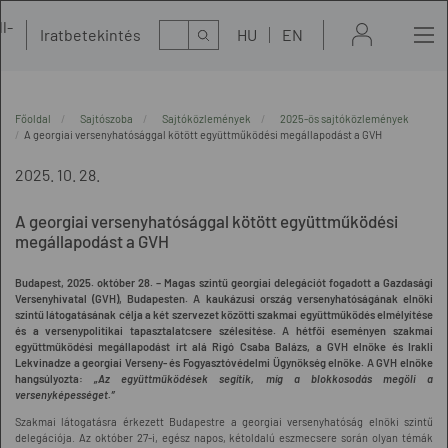
l-
Kereső
Iratbetekintés
HU
EN
t
Főoldal
Sajtószoba
Sajtóközlemények
2025-ös sajtóközlemények
A georgiai versenyhatósággal kötött együttműködési megállapodást a GVH
2025. 10. 28.
A georgiai versenyhatósággal kötött együttműködési
megállapodást a GVH
Budapest, 2025. október 28. – Magas szintű georgiai delegációt fogadott a Gazdasági
Versenyhivatal (GVH), Budapesten. A kaukázusi ország versenyhatóságának elnöki
szintű látogatásának célja a két szervezet közötti szakmai együttműködés elmélyítése
és a versenypolitikai tapasztalatcsere szélesítése. A hétfői eseményen szakmai
együttműködési megállapodást írt alá Rigó Csaba Balázs, a GVH elnöke és Irakli
Lekvinadze a georgiai Verseny- és Fogyasztóvédelmi Ügynökség elnöke. A GVH elnöke
hangsúlyozta:
„Az együttműködések segítik, míg a blokkosodás megöli a
versenyképességet.”
Szakmai látogatásra érkezett Budapestre a georgiai versenyhatóság elnöki szintű
delegációja. Az október 27-i, egész napos, kétoldalú eszmecsere során olyan témák