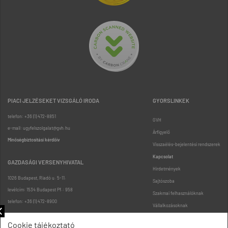
PIACI JELZÉSEKET VIZSGÁLÓ IRODA
GYORSLINKEK
telefon: +36 (1) 472-8851
GVH
e-mail: ugyfelszolgalat@gvh.hu
Árfigyelő
Minőségbiztosítási kérdőív
Visszaélés-bejelentési rendszerek
Kapcsolat
GAZDASÁGI VERSENYHIVATAL
Hirdetmények
1026 Budapest, Riadó u. 5-11.
Sajtószoba
levélcím: 1534 Budapest Pf.: 958
Szakmai felhasználóknak
telefon: +36 (1) 472-8900
Vállalkozásoknak
Fogyasztóknak
Cookie tájékoztató