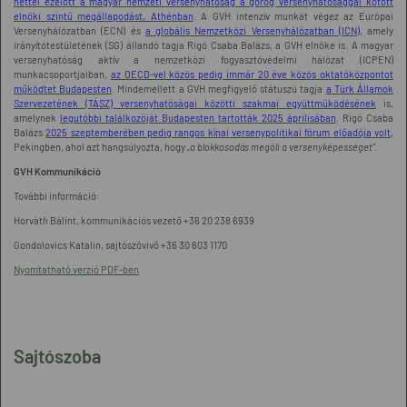
héttel ezelőtt a magyar nemzeti versenyhatóság a görög versenyhatósággal kötött
elnöki szintű megállapodást, Athénban
. A GVH intenzív munkát végez az Európai
Versenyhálózatban (ECN) és
a globális Nemzetközi Versenyhálózatban (ICN)
, amely
irányítótestületének (SG) állandó tagja Rigó Csaba Balázs, a GVH elnöke is. A magyar
versenyhatóság aktív a nemzetközi fogyasztóvédelmi hálózat (ICPEN)
munkacsoportjaiban,
az OECD-vel közös pedig immár 20 éve közös oktatóközpontot
működtet Budapesten
. Mindemellett a GVH megfigyelő státuszú tagja
a Türk Államok
Szervezetének (TÁSZ) versenyhatóságai közötti szakmai együttműködésének
is,
amelynek
legutóbbi találkozóját Budapesten tartották 2025 áprilisában
. Rigó Csaba
Balázs
2025 szeptemberében pedig rangos kínai versenypolitikai fórum előadója volt
,
Pekingben, ahol azt hangsúlyozta, hogy
„a blokkosodás megöli a versenyképességet”
.
GVH Kommunikáció
További információ:
Horváth Bálint, kommunikációs vezető +36 20 238 6939
Gondolovics Katalin, sajtószóvivő +36 30 603 1170
Nyomtatható verzió PDF-ben
Sajtószoba