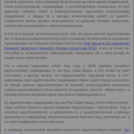
kerültek napirendre, mint a Gazdasági Versenyhivatal gyorsított ágazati vizsgálatainak,
illetve piackutatásainak megállapításai; a kartellfelderítések módszertana és ezek
gyakorlati vetületei; illetve a közbeszerzésekkel kapcsolatos versenyhatósági
tapasztalatok. A magyar és a georgiai versenyhatóság vezetői és szakértői
mindemellett számos aktuális versenypolitikai és gazdasági témában ismertették,
vitatták meg tapasztalataikat, szakmai álláspontjukat.
A GVH és a georgiai versenyhatóság között évek óta szoros szakmai együttműködés
van. A kaukázusi ország kedvezményezettje a Gazdasági Versenyhivatal és a Gazdasági
Együttműködési és Fejlesztési Szervezet (OECD) által
2005 februárja óta működtetett
Budapesti Versenyügyi Regionális Oktatási Központnak (ROK)
, amely az elmúlt két
évtizedben a versenypolitikai tudásmegosztás központjává vált a kelet-európai és
nyugat-ázsiai régiók számára.
Ezt a szakmai kapcsolatot erősíti meg, hogy a hétfői esemény keretében
együttműködési megállapodást írt alá Rigó Csaba Balázs, a GVH elnöke és Irakli
Lekvinadze, a georgiai Verseny- és Fogyasztóvédelmi Ügynökség elnöke. A GVH-
székházában aláírt együttműködési megállapodás többek között kiterjed a kölcsönös
és intenzív szakmai kapcsolattartásra, az összetett versenyügyekkel kapcsolatos
szakmai együttműködésre, illetve szakértői támogatására, valamint – többek között – a
hatósági eljárások digitalizációjával kapcsolatos tudásmegosztásra is.
Az együttműködési megállapodás kapcsán Rigó Csaba Balázs, a GVH elnöke kiemelte:
„Nagy örömmel fogadtuk a georgiai kollégákat Magyarországon. Hiszünk abban, hogy a
kölcsönös együttműködésnek, a párbeszédnek és a tapasztalatcserének a jelenlegi
geopolitikai és világgazdasági folyamatok közepette különösen nagy jelentősége van. A
ma aláírt megállapodás is ehhez járul hozzá.”
A Gazdasági Versenyhivatal széleskörű nemzetközi együttműködésre törekszik.
Egy