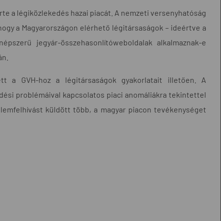
rte a légiközlekedés hazai piacát. A nemzeti versenyhatóság
hogy a Magyarországon elérhető légitársaságok – ideértve a
n népszerű jegyár-összehasonlítóweboldalak alkalmaznak-e
án.
 a GVH-hoz a légitársaságok gyakorlatait illetően. A
dési problémáival kapcsolatos piaci anomáliákra tekintettel
elemfelhívást küldött több, a magyar piacon tevékenységet