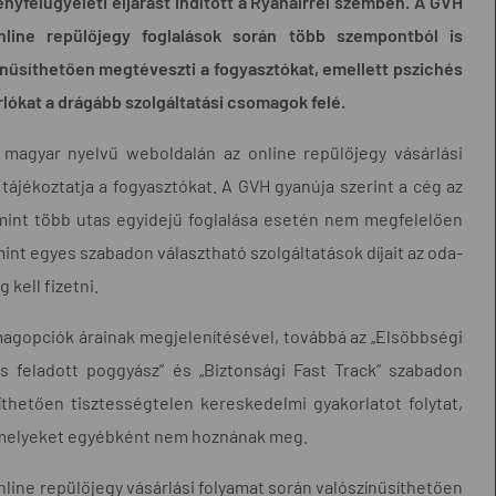
yfelügyeleti eljárást indított a Ryanairrel szemben. A GVH
online repülőjegy foglalások során több szempontból is
zínűsíthetően megtéveszti a fogyasztókat, emellett pszichés
lókat a drágább szolgáltatási csomagok felé.
a magyar nyelvű weboldalán az online repülőjegy vásárlási
ájékoztatja a fogyasztókat. A GVH gyanúja szerint a cég az
amint több utas egyidejű foglalása esetén nem megfelelően
amint egyes szabadon választható szolgáltatások díjait az oda-
kell fizetni.
somagopciók árainak megjelenítésével, továbbá az „Elsőbbségi
os feladott poggyász” és „Biztonsági Fast Track” szabadon
íthetően tisztességtelen kereskedelmi gyakorlatot folytat,
 amelyeket egyébként nem hoznának meg.
nline repülőjegy vásárlási folyamat során valószínűsíthetően