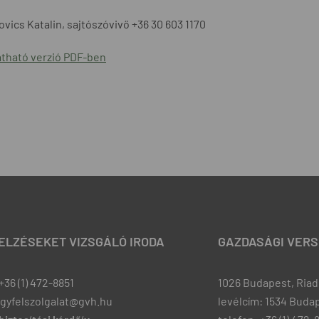
vics Katalin, sajtószóvivő +36 30 603 1170
tható verzió PDF-ben
JELZÉSEKET VIZSGÁLÓ IRODA
GAZDASÁGI VERS
+36 (1) 472-8851
1026 Budapest, Riadó
ugyfelszolgalat@gvh.hu
levélcím: 1534 Budap