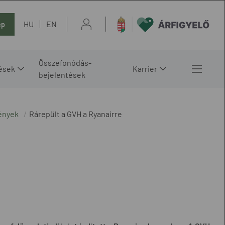
HU
EN
ép
Összefonódás-
ések
Karrier
bejelentések
ények
Rárepült a GVH a Ryanairre