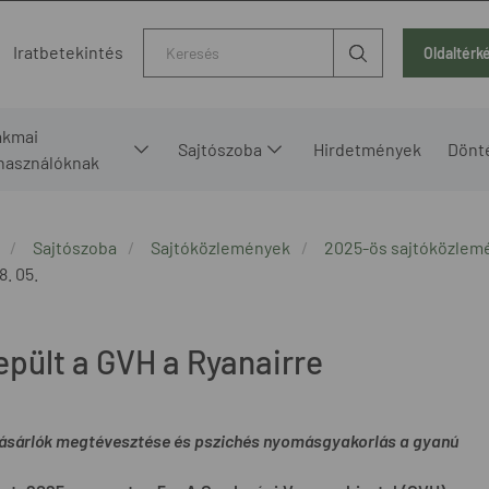
Kereső
Iratbetekintés
Oldaltérk
akmai
Sajtószoba
Hirdetmények
Dönt
lhasználóknak
Sajtószoba
Sajtóközlemények
2025-ös sajtóközlem
8. 05.
epült a GVH a Ryanairre
ásárlók megtévesztése és pszichés nyomásgyakorlás a gyanú