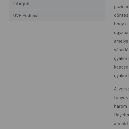
Interjúk
psziché
döntésé
GVH Podcast
hogy a 
ugyana
amelyek
vásárlá
gyakorl
kapcso
gyakorl
A verse
tények 
három 
figyelm
annak t