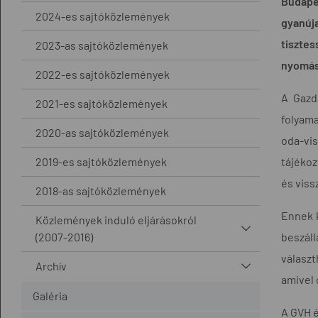
Budapes
2024-es sajtóközlemények
gyanúj
tisztes
2023-as sajtóközlemények
nyomásg
2022-es sajtóközlemények
A Gazd
2021-es sajtóközlemények
folyama
2020-as sajtóközlemények
oda-vis
2019-es sajtóközlemények
tájékoz
és viss
2018-as sajtóközlemények
Ennek k
Közlemények induló eljárásokról
(2007-2016)
beszáll
választ
Archív
amivel 
Galéria
A GVH é