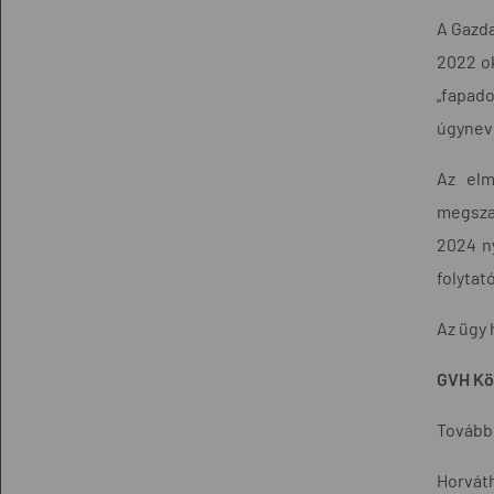
A Gazda
2022 o
„fapad
úgyneve
Az elm
megszap
2024 n
folytat
Az ügy 
GVH Kö
További
Horváth