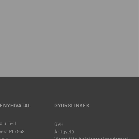
ENYHIVATAL
GYORSLINKEK
 u. 5-11.
GVH
est Pf.: 958
Árfigyelő
Visszaélés-bejelentési rendszerek