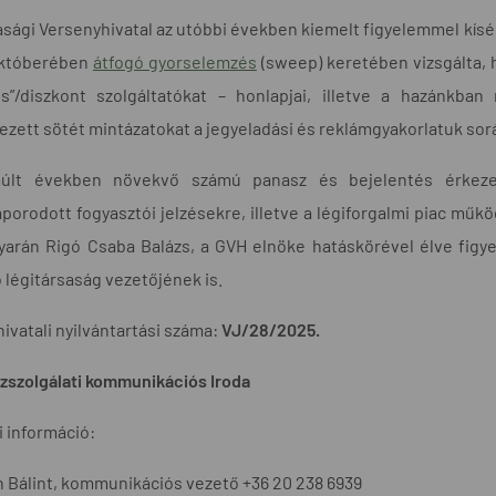
sági Versenyhivatal az utóbbi években kiemelt figyelemmel kísé
któberében
átfogó gyorselemzés
(sweep) keretében vizsgálta, 
os”/diszkont szolgáltatókat – honlapjai, illetve a hazánkba
zett sötét mintázatokat a jegyeladási és reklámgyakorlatuk sor
últ években növekvő számú panasz és bejelentés érkezett
orodott fogyasztói jelzésekre, illetve a légiforgalmi piac műkö
yarán Rigó Csaba Balázs, a GVH elnöke hatáskörével élve figy
ó légitársaság vezetőjének is.
hivatali nyilvántartási száma:
VJ/28/2025.
zszolgálati kommunikációs Iroda
 információ:
 Bálint, kommunikációs vezető +36 20 238 6939