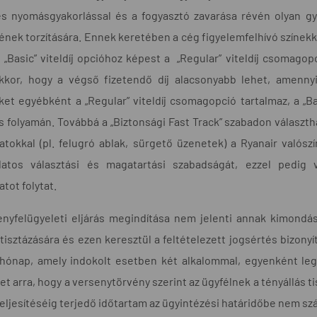
s nyomásgyakorlással és a fogyasztó zavarása révén olyan gyak
nek torzítására. Ennek keretében a cég figyelemfelhívó színekke
„Basic” viteldíj opcióhoz képest a „Regular” viteldíj csomagop
kkor, hogy a végső fizetendő díj alacsonyabb lehet, amennyi
et egyébként a „Regular” viteldíj csomagopció tartalmaz, a „Ba
s folyamán. Továbbá a „Biztonsági Fast Track” szabadon választ
atokkal (pl. felugró ablak, sürgető üzenetek) a Ryanair valós
latos választási és magatartási szabadságát, ezzel pedig v
atot folytat.
nyfelügyeleti eljárás megindítása nem jelenti annak kimondásá
tisztázására és ezen keresztül a feltételezett jogsértés bizonyít
hónap, amely indokolt esetben két alkalommal, egyenként leg
et arra, hogy a versenytörvény szerint az ügyfélnek a tényállás 
eljesítéséig terjedő időtartam az ügyintézési határidőbe nem szá