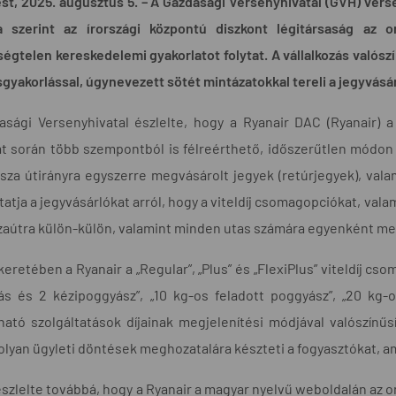
t, 2025. augusztus 5. –
A Gazdasági Versenyhivatal (GVH) versen
a szerint az írországi központú diszkont légitársaság az 
ségtelen kereskedelemi gyakorlatot folytat. A vállalkozás valós
yakorlással, úgynevezett sötét mintázatokkal tereli a jegyvásár
asági Versenyhivatal észlelte, hogy a Ryanair DAC (Ryanair) 
t során több szempontból is félreérthető, időszerűtlen módon t
sza útirányra egyszerre megvásárolt jegyek (retúrjegyek), val
tatja a jegyvásárlókat arról, hogy a viteldíj csomagopciókat, val
zaútra külön-külön, valamint minden utas számára egyenként meg 
eretében a Ryanair a „Regular”, „Plus” és „FlexiPlus” viteldíj c
ás és 2 kézipoggyász”, „10 kg-os feladott poggyász”, „20 kg-
ható szolgáltatások díjainak megjelenítési módjával valószínűs
olyan ügyleti döntések meghozatalára készteti a fogyasztókat,
szlelte továbbá, hogy a Ryanair a magyar nyelvű weboldalán az o