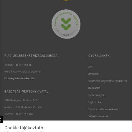
PIACI JELZÉSEKET VIZSGÁLÓ IRODA
GYORSLINKEK
telefon: +36 (1) 472-8851
GVH
e-mail: ugyfelszolgalat@gvh.hu
Árfigyelő
Minőségbiztosítási kérdőív
Visszaélés-bejelentési rendszerek
Kapcsolat
GAZDASÁGI VERSENYHIVATAL
Hirdetmények
1026 Budapest, Riadó u. 5-11.
Sajtószoba
levélcím: 1534 Budapest Pf.: 958
Szakmai felhasználóknak
telefon: +36 (1) 472-8900
Vállalkozásoknak
Fogyasztóknak
Cookie tájékoztató
Podcast