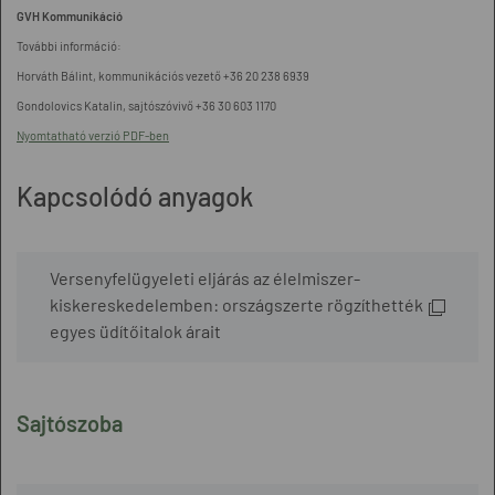
GVH Kommunikáció
További információ:
Horváth Bálint, kommunikációs vezető +36 20 238 6939
Gondolovics Katalin, sajtószóvivő +36 30 603 1170
Nyomtatható verzió PDF-ben
Kapcsolódó anyagok
Versenyfelügyeleti eljárás az élelmiszer-
kiskereskedelemben: országszerte rögzíthették
egyes üdítőitalok árait
Sajtószoba