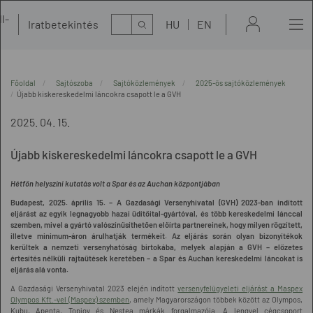
l-
Kereső
Iratbetekintés
HU
EN
t
Főoldal
Sajtószoba
Sajtóközlemények
2025-ös sajtóközlemények
Újabb kiskereskedelmi láncokra csapott le a GVH
2025. 04. 15.
Újabb kiskereskedelmi láncokra csapott le a GVH
Hétfőn helyszíni kutatás volt a Spar és az Auchan központjában
Budapest, 2025. április 15. –
A Gazdasági Versenyhivatal (GVH) 2023-ban indított
eljárást az egyik legnagyobb hazai üdítőital-gyártóval, és több kereskedelmi lánccal
szemben, mivel a gyártó valószínűsíthetően
előírta partnereinek, hogy milyen rögzített,
illetve minimum-áron árulhatják termékeit. Az eljárás során olyan bizonyítékok
kerültek a nemzeti versenyhatóság birtokába, melyek alapján a GVH – előzetes
értesítés nélküli rajtaütések keretében – a Spar és Auchan kereskedelmi láncokat is
eljárás alá vonta.
A Gazdasági Versenyhivatal 2023 elején indított
versenyfelügyeleti eljárást a Maspex
Olympos Kft.-vel (Maspex) szemben
, amely Magyarországon többek között az Olympos,
Kubu, Apenta, Topjoy és Nestea márkák forgalmazója. A lengyel cégcsoport