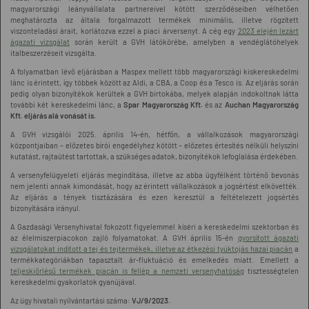
magyarországi leányvállalata partnereivel kötött szerződéseiben vélhetően
meghatározta az általa forgalmazott termékek minimális, illetve rögzített
viszonteladási árait, korlátozva ezzel a piaci árversenyt. A cég egy
2023 elején lezárt
ágazati vizsgálat
során került a GVH látókörébe, amelyben a vendéglátóhelyek
italbeszerzéseit vizsgálta.
A folyamatban lévő eljárásban a Maspex mellett több magyarországi kiskereskedelmi
lánc is érintett, így többek között az Aldi, a CBA, a Coop és a Tesco is. Az eljárás során
pedig olyan bizonyítékok kerültek a GVH birtokába, melyek alapján indokoltnak látta
további két kereskedelmi lánc, a
Spar Magyarország Kft.
és az
Auchan Magyarország
Kft. eljárás alá vonását is.
A GVH vizsgálói 2025. április 14-én, hétfőn, a vállalkozások magyarországi
központjaiban – előzetes bírói engedélyhez kötött – előzetes értesítés nélküli helyszíni
kutatást, rajtaütést tartottak, a szükséges adatok, bizonyítékok lefoglalása érdekében.
A versenyfelügyeleti eljárás megindítása, illetve az abba ügyfélként történő bevonás
nem jelenti annak kimondását, hogy az érintett vállalkozások a jogsértést elkövették.
Az eljárás a tények tisztázására és ezen keresztül a feltételezett jogsértés
bizonyítására irányul.
A Gazdasági Versenyhivatal fokozott figyelemmel kíséri a kereskedelmi szektorban és
az élelmiszerpiacokon zajló folyamatokat. A GVH április 15-én
gyorsított ágazati
vizsgálatokat indított a tej és tejtermékek, illetve az étkezési tyúktojás hazai piacán
a
termékkategóriákban tapasztalt ár-fluktuáció és emelkedés miatt. Emellett a
teljeskiőrlésű termékek piacán is fellép a nemzeti versenyhatóság
tisztességtelen
kereskedelmi gyakorlatok gyanújával.
Az ügy hivatali nyilvántartási száma:
VJ/9/2023.