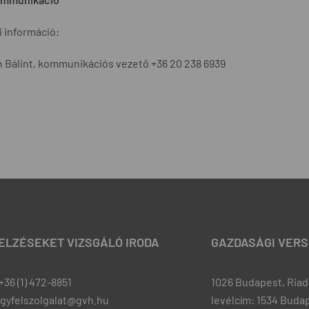
 információ:
 Bálint, kommunikációs vezető +36 20 238 6939
JELZÉSEKET VIZSGÁLÓ IRODA
GAZDASÁGI VERS
+36 (1) 472-8851
1026 Budapest, Riadó
ugyfelszolgalat@gvh.hu
levélcím: 1534 Budap