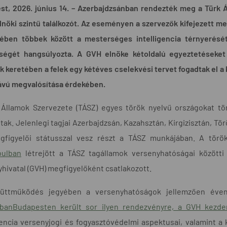
st, 2026. június 14. – Azerbajdzsánban rendezték meg a Türk 
lnöki szintű találkozót. Az eseményen a szervezők kifejezett me
ében többek között a mesterséges intelligencia térnyerését,
őségét hangsúlyozta. A GVH elnöke kétoldalú egyeztetéseket 
 keretében a felek egy kétéves cselekvési tervet fogadtak el a
ávú megvalósítása érdekében.
 Államok Szervezete (TÁSZ) egyes török nyelvű országokat tö
ttak. Jelenlegi tagjai Azerbajdzsán, Kazahsztán, Kirgizisztán, 
gfigyelői státusszal vesz részt a TÁSZ munkájában. A tö
bulban
létrejött a TÁSZ tagállamok versenyhatóságai közötti
hivatal (GVH) megfigyelőként csatlakozott.
üttműködés jegyében a versenyhatóságok jellemzően évent
sábanBudapesten került sor ilyen rendezvényre, a GVH kezd
gencia versenyjogi és fogyasztóvédelmi aspektusai, valamint a k