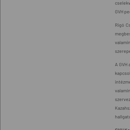
cselekv
GVH ped
Rigó C
megbesz
valami
szerepé
A GVH 
kapcsol
intézmé
valami
szervez
Kazahs
hallgat
GVH Ko