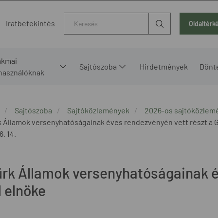
Kereső
Iratbetekintés
Oldaltérk
akmai
Sajtószoba
Hirdetmények
Dönt
lhasználóknak
Sajtószoba
Sajtóközlemények
2026-os sajtóközlem
k Államok versenyhatóságainak éves rendezvényén vett részt a 
6. 14.
ürk Államok versenyhatóságainak é
 elnöke