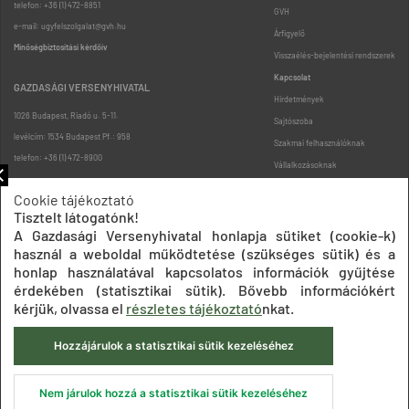
telefon: +36 (1) 472-8851
GVH
e-mail: ugyfelszolgalat@gvh.hu
Árfigyelő
Minőségbiztosítási kérdőív
Visszaélés-bejelentési rendszerek
Kapcsolat
GAZDASÁGI VERSENYHIVATAL
Hirdetmények
1026 Budapest, Riadó u. 5-11.
Sajtószoba
levélcím: 1534 Budapest Pf.: 958
Szakmai felhasználóknak
telefon: +36 (1) 472-8900
Vállalkozásoknak
Fogyasztóknak
Cookie tájékoztató
Podcast
Tisztelt látogatónk!
Oldaltérkép
A Gazdasági Versenyhivatal honlapja sütiket (cookie-k)
használ a weboldal működtetése (szükséges sütik) és a
honlap használatával kapcsolatos információk gyűjtése
érdekében (statisztikai sütik). Bővebb információkért
kérjük, olvassa el
részletes tájékoztató
nkat.
Hozzájárulok a statisztikai sütik kezeléséhez
Impresszum
Adatkezelési tájékoztatók
Akadálymentesítési nyilatkozat
Közadatkereső
Süti beállítások
ÁSZF
Nem járulok hozzá a statisztikai sütik kezeléséhez
© 2020 Gazdasági Versenyhivatal