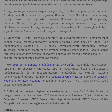
területén a kelet- és délkelet-európai, valamint közép-ázsiai államok versenyhatóságai
számára, versenyjogi képzések és egyéb szakmai programok szervezésével.
A Magyarországon működő központnak jelenleg 17 kedvezményezettje van: Albánia,
Azerbajdzsán, Bosznia és Hercegovina, Bulgária, Észak-Macedónia, Horvátország,
Georgia, Kazahsztán, Kirgizisztán, Koszovó, Moldova, Montenegró, Örményország,
Románia, Szerbia, Ukrajna és Üzbegisztán. A világon mindössze négy hasonló
oktatóközpont működik: Magyarországon, Peruban, a Koreai Köztársaságban illetve a
legújabb, Szaúd-Arábiában működő program tavaly jött létre.
A GVH és az OECD által közösen működtetett ROK éves programjában kiemelt szerepet
kapnak a bírák számára szervezett képzések, amelyek célja, hogy az Európai Unió
tagállamainak, valamint a ROK egyes kedvezményezett országainak bírósági
ítélethozói naprakész ismeretekre tegyenek szert a versenypolitikai jogalkalmazás
területén. A következő bíráknak szervezett képzés e hét második felében, május 14-15-
én kerül megrendezésre a magyar fővárosban.
A ROK
2025-ben ünnepelte fennállásának 20. évfordulóját
. Az elmúlt két évtizedben
több mint 160 rendezvényt szervezett, több mint 6000 szakértő számára biztosítva a
tudásmegosztás és a tapasztalatcsere lehetőségét. Az oktatási központ
tevékenységéről bővebb információk a
Gazdasági Versenyhivatal
, illetve a
Versenyügyi
Regionális Oktatási Központ
honlapján érhetőek el. A ROK
2025-ös évről szóló
beszámolója itt érhető el
.
A GVH szakmai tevékenységének elismertségét jelzi, hogy
Rigó Csaba Balázst, a
magyar versenyhatóság elnökét 2025 decemberében
a Gazdasági Együttműködési és
Fejlesztési Szervezet (OECD) Versenybizottsága elnökségének (OECD Bureau of the
Competition Committee) egyik alelnökévé választották.
GVH Kommunikáció