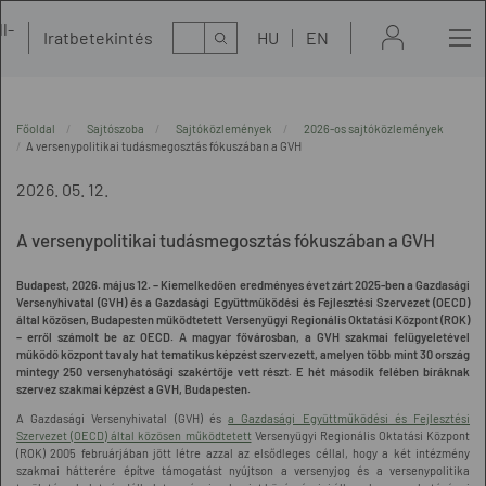
l-
Kereső
Iratbetekintés
HU
EN
t
Főoldal
Sajtószoba
Sajtóközlemények
2026-os sajtóközlemények
A versenypolitikai tudásmegosztás fókuszában a GVH
2026. 05. 12.
A versenypolitikai tudásmegosztás fókuszában a GVH
Budapest, 2026. május 12. – Kiemelkedően eredményes évet zárt 2025-ben a Gazdasági
Versenyhivatal (GVH) és a Gazdasági Együttműködési és Fejlesztési Szervezet (OECD)
által közösen, Budapesten működtetett Versenyügyi Regionális Oktatási Központ (ROK)
– erről számolt be az OECD. A magyar fővárosban, a GVH szakmai felügyeletével
működő központ tavaly hat tematikus képzést szervezett, amelyen több mint 30 ország
mintegy 250 versenyhatósági szakértője vett részt. E hét második felében bíráknak
szervez szakmai képzést a GVH, Budapesten.
A Gazdasági Versenyhivatal (GVH) és
a Gazdasági Együttműködési és Fejlesztési
Szervezet (OECD) által közösen működtetett
Versenyügyi Regionális Oktatási Központ
(ROK) 2005 februárjában jött létre azzal az elsődleges céllal, hogy a két intézmény
szakmai hátterére építve támogatást nyújtson a versenyjog és a versenypolitika