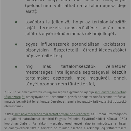
(például nem volt látható a tartalom egész ideje
alatt);
továbbra is jellemző, hogy az tartalomkészítők
saját termékeik népszerűsítése során nem
jelölték egyértelműen annak reklámjellegét;
egyes influenszerek potenciálisan kockázatos,
bizonytalan összetételű étrend-kiegészítőket
népszerűsítettek;
míg más tartalomkészítők vélhetően
mesterséges intelligencia segítségével készült
tartalmakat osztottak meg magukról, ennek
tényét azonban nem tüntették fel.
A GVH a véleményvezérek és ügynökségek figyelmébe ajánlja
influenszer marketing
tájékoztatóját
, amely gyakorlat-központúan, pozitív és negatív példák szemléltetésével
mutatja be, miként lehet jogszerűen eleget tenni a fogyasztók tájékoztatását biztosító
elvárásoknak.
A GVH
2023 novemberében már tartott egy online ellenőrzést
, az Európai Bizottságot és
a tagállami hatóságokat tömörítő Fogyasztóvédelmi Együttműködési Hálózat (CPC)
koordinációjában. Az akkori vizsgálat eredményei alapján mindössze a hazai
véleményvezérek 20%-a tartotta be minden esetben a reklámjelleg feltüntetésére