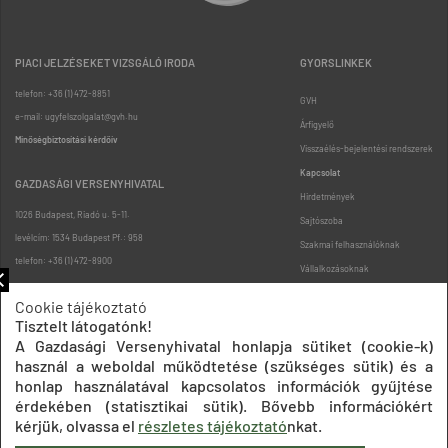
PIACI JELZÉSEKET VIZSGÁLÓ IRODA
GYORSLINKEK
telefon: +36 (1) 472-8851
GVH
e-mail: ugyfelszolgalat@gvh.hu
Árfigyelő
Minőségbiztosítási kérdőív
Visszaélés-bejelentési rendszerek
Kapcsolat
GAZDASÁGI VERSENYHIVATAL
Hirdetmények
1026 Budapest, Riadó u. 5-11.
Sajtószoba
levélcím: 1534 Budapest Pf.: 958
Szakmai felhasználóknak
telefon: +36 (1) 472-8900
Vállalkozásoknak
Fogyasztóknak
Cookie tájékoztató
Podcast
Tisztelt látogatónk!
Oldaltérkép
A Gazdasági Versenyhivatal honlapja sütiket (cookie-k)
használ a weboldal működtetése (szükséges sütik) és a
honlap használatával kapcsolatos információk gyűjtése
érdekében (statisztikai sütik). Bővebb információkért
kérjük, olvassa el
részletes tájékoztató
nkat.