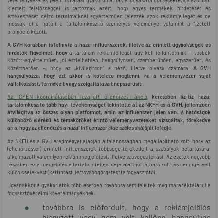
véleményvezérek jelentős hatást gyakorolhatnak a fogyasztói döntésekre, így azonban
kiemelt felelősséggel is tartoznak azért, hogy egyes termékek hirdetését és
értékesítését célzó tartalmaiknál egyértelműen jelezzék azok reklámjellegét és ne
mossák el a határt a tartalomkészítő személyes véleménye, valamint a fizetett
promóció között.
A GVH korábban is felhívta a hazai influenszerek, illetve az érintett ügynökségek és
hirdetők figyelmét, hogy
a tartalom reklámjellegét úgy kell feltüntetniük − többek
között egyértelműen, jól észlelhetően, hangsúlyosan, szembetűnően, egyszerűen, és
közérthetően –, hogy az „kivilágítson” a néző, illetve olvasó számára.
A GVH
hangsúlyozza, hogy ezt akkor is kötelező megtenni, ha a véleményvezér saját
vállalkozását, termékeit vagy szolgáltatásait népszerűsíti.
Az ICPEN koordinálásában lezajlott ellenőrzési akció
keretében tíz-tíz hazai
tartalomkészítő több havi tevékenységét tekintette át az NKFH és a GVH, jellemzően
átvilágítva az összes olyan platformot, amin az influenszer jelen van. A hatóságok
különböző elérésű és témaköröket érintő véleményvezéreket vizsgáltak, törekedve
arra, hogy az ellenőrzés a hazai influenszer piac széles skáláját lefedje.
Az NKFH és a GVH eredményei alapján általánosságban megállapítható volt, hogy az
(ellenőrzéssel) érintett influenszerek többsége törekedett a szabályok betartására,
alkalmazott valamilyen reklámmegjelölést, illetve szöveges leírást. Az esetek nagyobb
részében ez a megjelölés a tartalom teljes ideje alatt jól látható volt, és nem igényelt
külön cselekvést (kattintást, le/továbbgörgetést) a fogyasztótól.
Ugyanakkor a gyakorlatok több esetben továbbra sem feleltek meg maradéktalanul a
fogyasztóvédelmi követelményeknek:
továbbra is előfordult, hogy a reklámjelölés
hiányzott vagy nem volt kellően hangsúlyos