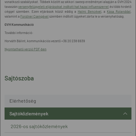
vonatkozó szabályokat. Többek között az akkori sweep eredményei alapján a GVH 2024
tavaszán
versenyfelügyeleti eljárásokat indított hat hazai influenszerrel
és több hirdető
céggel szemben. Ezen eljárások közül eddig a
Halmi Bencével
, a
Kása Rolanddal
,
valamint a
Forstner Csengével
szemben indított ügyeket zárta le a versenyhatóság.
GVH Kommunikáció
További információ:
Horváth Bálint, kommunikációs vezető +36 20 238 6939
Nyomtatható verzió PDF-ben
Sajtószoba
Elérhetőség
Sajtóközlemények
2026-os sajtóközlemények