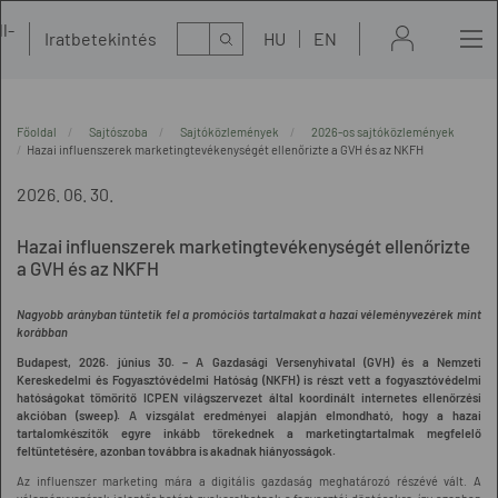
l-
Kereső
Iratbetekintés
HU
EN
t
Főoldal
Sajtószoba
Sajtóközlemények
2026-os sajtóközlemények
Hazai influenszerek marketingtevékenységét ellenőrizte a GVH és az NKFH
2026. 06. 30.
Hazai influenszerek marketingtevékenységét ellenőrizte
a GVH és az NKFH
Nagyobb arányban tüntetik fel a promóciós tartalmakat a hazai véleményvezérek mint
korábban
Budapest, 2026. június 30. – A Gazdasági Versenyhivatal (GVH) és a Nemzeti
Kereskedelmi és Fogyasztóvédelmi Hatóság (NKFH) is részt vett a fogyasztóvédelmi
hatóságokat tömörítő ICPEN világszervezet által koordinált internetes ellenőrzési
akcióban (sweep). A vizsgálat eredményei alapján elmondható, hogy a hazai
tartalomkészítők egyre inkább törekednek a marketingtartalmak megfelelő
feltüntetésére, azonban továbbra is akadnak hiányosságok.
Az influenszer marketing mára a digitális gazdaság meghatározó részévé vált. A