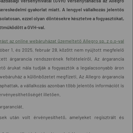
a Gazdasági Versenyhivatal (GVH) Versenytanácsa az Allegro
eskedelmi gyakorlat miatt. A lengyel vállalkozás jelentős
csolatosan, ezzel olyan döntésekre késztetve a fogyasztókat,
ttműködött a GVH-val.
árást az online webáruházat üzemeltető Allegro sp. z o.o-val
któber 1. és 2025. február 28. között nem nyújtott megfelelő
tett árgarancia rendszerének feltételeiről. Az árgarancia
ető árukat nála tudják a fogyasztók a legalacsonyabb áron
 webáruház a különbözetet megfizeti. Az Allegro árgarancia
hattak, a vállalkozás azonban több jelentős információt is
 érvényesíthetőségét illetően.
árgaranciát.
ek után volt érvényesíthető, amelyeket regisztrált és