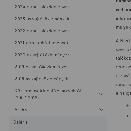
Budapes
2024-es sajtóközlemények
webáruh
informá
2023-as sajtóközlemények
melyeke
2022-es sajtóközlemények
A Gazd
2021-es sajtóközlemények
szemb
2020-as sajtóközlemények
tájéko
2019-es sajtóközlemények
rendsz
megvásá
2018-as sajtóközlemények
rendsze
Közlemények induló eljárásokról
elhallg
(2007-2016)
Archív
Galéria