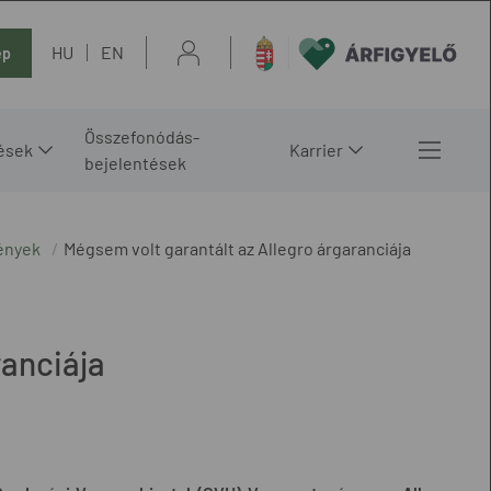
HU
EN
ép
Összefonódás-
ések
Karrier
bejelentések
ények
Mégsem volt garantált az Allegro árgaranciája
ranciája