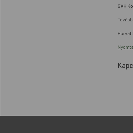
GVH Ko
További
Horváth
Nyomta
Kapc