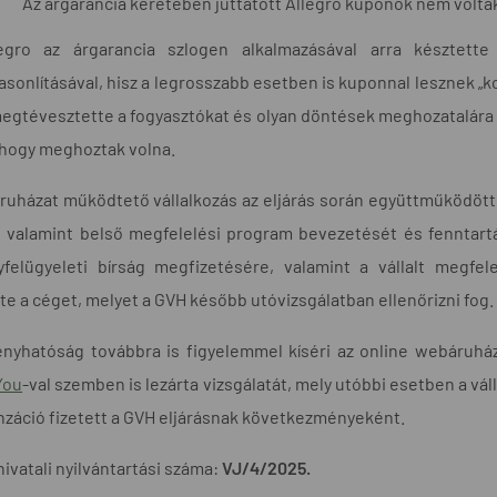
Az árgarancia keretében juttatott Allegro kuponok nem volta
egro az árgarancia szlogen alkalmazásával arra késztett
sonlításával, hisz a legrosszabb esetben is kuponnal lesznek „k
egtévesztette a fogyasztókat és olyan döntések meghozatalára 
 hogy meghoztak volna.
uházat működtető vállalkozás az eljárás során együttműködött a
, valamint belső megfelelési program bevezetését és fenntartás
yfelügyeleti bírság megfizetésére, valamint a vállalt megf
te a céget, melyet a GVH később utóvizsgálatban ellenőrizni fog.
nyhatóság továbbra is figyelemmel kíséri az online webáruháza
You
-val szemben is lezárta vizsgálatát, mely utóbbi esetben a váll
záció fizetett a GVH eljárásnak következményeként.
hivatali nyilvántartási száma:
VJ/4/2025.