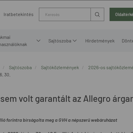
Kereső
Iratbetekintés
Oldaltérk
akmai
Sajtószoba
Hirdetmények
Dönt
lhasználóknak
Sajtószoba
Sajtóközlemények
2026-os sajtóközlem
6. 30.
sem volt garantált az Allegro árga
llió forintra bírságolta meg a GVH a népszerű webáruházat