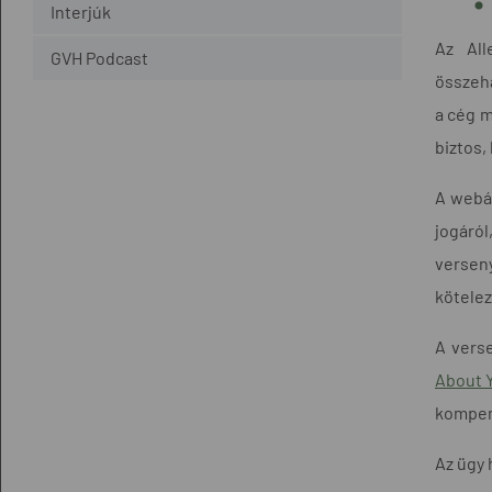
Interjúk
Az All
GVH Podcast
összeha
a cég m
biztos,
A webár
jogáról
versen
kötelez
A verse
About 
kompen
Az ügy 