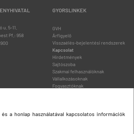
ENYHIVATAL
GYORSLINKEK
 u. 5-11.
GVH
est Pf.: 958
Árfigyelő
Visszaélés-bejelentési rendszerek
8900
Kapcsolat
Hirdetmények
Sajtószoba
Szakmai felhasználóknak
Vállalkozásoknak
Fogyasztóknak
Podcast
 és a honlap használatával kapcsolatos információk