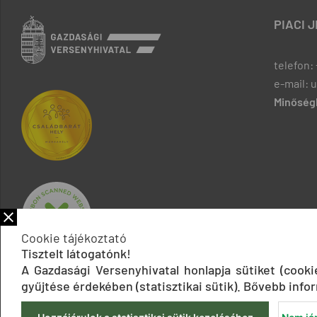
PIACI 
telefon: 
e-mail: 
Minőségb
Cookie tájékoztató
Tisztelt látogatónk!
A Gazdasági Versenyhivatal honlapja sütiket (cook
gyűjtése érdekében (statisztikai sütik). Bővebb infor