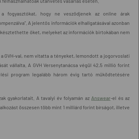
k felhasználhatóak utánvétes vásárlás esetén.
e a fogyasztókat, hogy ne vesződjenek az online árak
ompenzálva”. A jelentős információk elhallgatásával azonban
késztethette őket, melyeket az információk birtokában nem
 GVH-val, nem vitatta a tényeket, lemondott a jogorvoslati
át vállalta. A GVH Versenytanácsa végül 42,5 millió forint
elelési program legalább három évig tartó működtetésére
k gyakorlatait. A tavalyi év folyamán az
Answear
-el és az
alkozást összesen több mint 1 milliárd forint bírságot, illetve