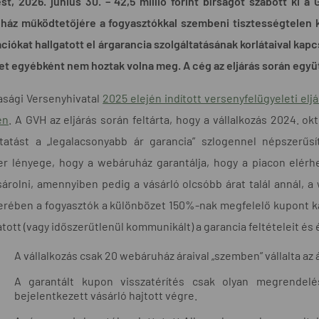
t, 2026. június 30. – 42,5 millió forint bírságot szabott ki 
áz működtetőjére a fogyasztókkal szembeni tisztességtelen ker
ciókat hallgatott el árgarancia szolgáltatásának korlátaival kap
t egyébként nem hoztak volna meg. A cég az eljárás során együ
asági Versenyhivatal
2025 elején indított versenyfelügyeleti elj
en
. A GVH az eljárás során feltárta, hogy a vállalkozás 2024. o
ztatást a „legalacsonyabb ár garancia” szlogennel népszerűsí
er lényege, hogy a webáruház garantálja, hogy a piacon elérh
rolni, amennyiben pedig a vásárló olcsóbb árat talál annál, a
rében a fogyasztók a különbözet 150%-nak megfelelő kupont kap
atott (vagy időszerűtlenül kommunikált) a garancia feltételeit és
A vállalkozás csak 20 webáruház áraival „szemben” vállalta az 
A garantált kupon visszatérítés csak olyan megrendelés
bejelentkezett vásárló hajtott végre.