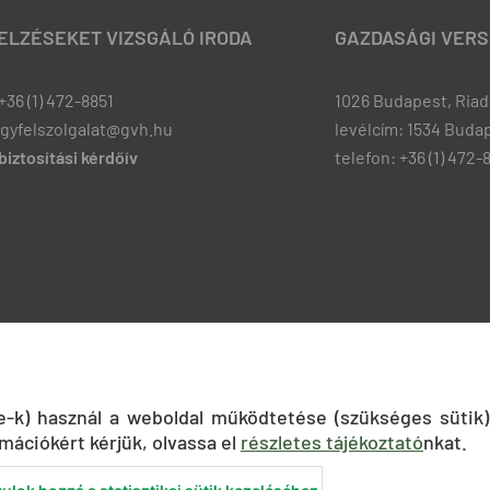
JELZÉSEKET VIZSGÁLÓ IRODA
GAZDASÁGI VERS
+36 (1) 472-8851
1026 Budapest, Riadó
ugyfelszolgalat@gvh.hu
levélcím: 1534 Budap
iztosítási kérdőív
telefon: +36 (1) 472-
ie-k) használ a weboldal működtetése (szükséges sütik)
mációkért kérjük, olvassa el
részletes tájékoztató
nkat.