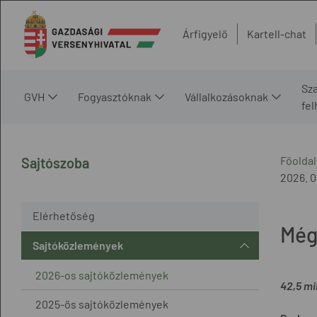
Árfigyelő
Kartell-chat
Sz
GVH
Fogyasztóknak
Vállalkozásoknak
fe
Főoldal
Sajtószoba
2026. 0
Elérhetőség
Még
Sajtóközlemények
2026-os sajtóközlemények
42,5 mi
2025-ös sajtóközlemények