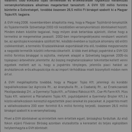
valamint több étkezési tojás termeléssel és értékesítéssel foglalkozó vállalkozás
versenykorlátozásra alkalmas magatartást tanúsított. A GVH 120 millió forintra
büntette a Szövetséget, továbbá összesen 26,5 millió Ft bírságot szabott ki a Magyar
Tojás Kft. tagjaira.
A GVH még 2006. novemberében állapította meg, hogy a Magyar Tojóhibrid-tenyésztők
és Tojástermelők Szövetsége 2002-től kezdődően versenykorlátozó döntéseket hozott.
Minden évben közölte tagjaival, hogy milyen árak betartása ajánlott, illetve hogy a
termelési ár megemelése javasolt. 2002-ben importengedélyezési rendszert vezetett
be, az aprótojás kivonására szólított fel, későbbi években a tojótyúk állomány idő előtti
csökkentését, a termelés 10 százalékának exportálását írta elő, továbbá megszervezte
a nagyobb termelők közötti információkartellt. A több évet átfogó jogsértést a GVH 120
millió forintos bírsággal is sújtotta, melynek alapját a Szövetség tagjainak 2005-ös
tojáspiaci árbevétele jelentette. Az összeg meghatározásakor tekintetbe kellett venni
egyebek mellett azt is, hogy a jogsértés tényleges, jelentős piaci hatást az
áruházláncok erős alkupozíciója és az import térhódítása miatt bizonyított módon nem
ért el.
A GVH megállapította továbbá, hogy a Magyar Tojás Kft. jelenlegi és korábbi
tagvállalkozásai (az Agricola Rt., az Aranybulla Rt., a Csabatáj Rt., az Érsekcsanádi
Mezőgazdasági Zrt., a Gyermelyi Tojás Kft., a Földesi Rákóczi Kft., Cse-Mi Farm Kft. Mizs
Tojás Kft. valamint a Máriahalmi Tojás Kft. jogutódjaként a Gyermelyi Brojler Kft.) a
közös vállalkozáson keresztül egyeztették piaci áraikat és piacaikat. A jogsértés miatt
a vállalkozásokra 200 ezer forinttól 8,4 millió forintig terjedő, összesen 26,5 millió
bírságot szabott ki a versenyhatóság.
Mivel a GVH döntésével az érintettek nem értettek egyet, bírósághoz fordultak. Az első
fokon eljáró Fővárosi Bíróság azonban elutasította a keresetet és teljes egészében
helybenhagyta a GVH döntését.