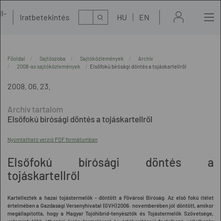
l-
Kereső
Iratbetekintés
HU
EN
t
Főoldal
Sajtószoba
Sajtóközlemények
Archív
2008-as sajtóközlemények
Elsőfokú bírósági döntés a tojáskartellről
2008. 06. 23.
Elsőfokú bírósági döntés a tojáskartellről
Nyomtatható verzió PDF formátumban
Elsőfokú bírósági döntés a
tojáskartellről
Kartelleztek a hazai tojástermelők - döntött a Fővárosi Bíróság. Az első fokú ítélet
értelmében a Gazdasági Versenyhivatal (GVH) 2006. novemberében jól döntött, amikor
megállapította, hogy a Magyar Tojóhibrid-tenyésztők és Tojástermelők Szövetsége,