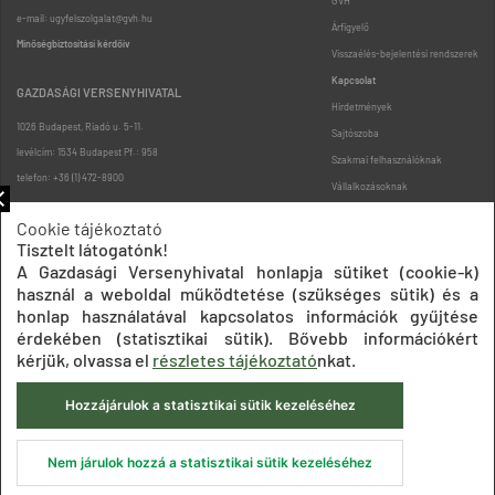
GVH
e-mail: ugyfelszolgalat@gvh.hu
Árfigyelő
Minőségbiztosítási kérdőív
Visszaélés-bejelentési rendszerek
Kapcsolat
GAZDASÁGI VERSENYHIVATAL
Hirdetmények
1026 Budapest, Riadó u. 5-11.
Sajtószoba
levélcím: 1534 Budapest Pf.: 958
Szakmai felhasználóknak
telefon: +36 (1) 472-8900
Vállalkozásoknak
Fogyasztóknak
Cookie tájékoztató
Podcast
Tisztelt látogatónk!
Oldaltérkép
A Gazdasági Versenyhivatal honlapja sütiket (cookie-k)
használ a weboldal működtetése (szükséges sütik) és a
honlap használatával kapcsolatos információk gyűjtése
érdekében (statisztikai sütik). Bővebb információkért
kérjük, olvassa el
részletes tájékoztató
nkat.
Hozzájárulok a statisztikai sütik kezeléséhez
Impresszum
Adatkezelési tájékoztatók
Akadálymentesítési nyilatkozat
Közadatkereső
Süti beállítások
ÁSZF
Nem járulok hozzá a statisztikai sütik kezeléséhez
© 2020 Gazdasági Versenyhivatal