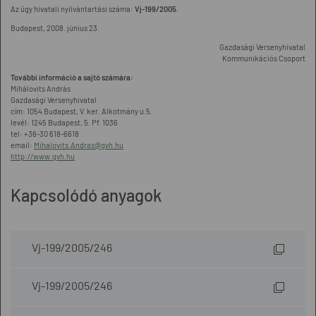
Az ügy hivatali nyilvántartási száma:
Vj-199/2005.
Budapest, 2008. június 23.
Gazdasági Versenyhivatal
Kommunikációs Csoport
További információ a sajtó számára:
Mihálovits András
Gazdasági Versenyhivatal
cím: 1054 Budapest, V. ker. Alkotmány u.5.
levél: 1245 Budapest, 5. Pf. 1036
tel: +36-30 618-6618
email:
Mihalovits.Andras@gvh.hu
http://www.gvh.hu
Kapcsolódó anyagok
Vj-199/2005/246
Vj-199/2005/246