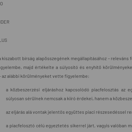
KO
IDER
LUS
 kiszabott bírság alapösszegének megállapításához – releváns 
figyelembe, majd értékelte a súlyosító és enyhítő körülménye
– az alábbi körülményeket vette figyelembe:
a közbeszerzési eljáráshoz kapcsolódó piacfelosztás az e
súlyosan sérülnek nemcsak a kiíró érdekei, hanem a közbeszer
az eljárás alá vontak jelentős együttes piaci részesedéssel r
a piacfelosztó célú egyeztetés sikerrel járt, vagyis valóban 