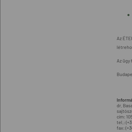
Az ÉTER
létreh
Az ügy 
Budapes
Informá
dr. Bas
sajtósz
cím: 10
tel.: (
fax: (+