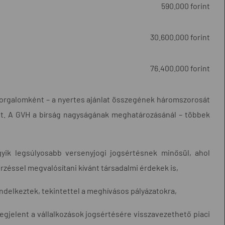
590.000 forint
30.600.000 forint
76.400.000 forint
forgalomként – a nyertes ajánlat összegének háromszorosát
ket. A GVH a bírság nagyságának meghatározásánál – többek
gyik legsúlyosabb versenyjogi jogsértésnek minősül, ahol
zéssel megvalósítani kívánt társadalmi érdekek is,
endelkeztek, tekintettel a meghívásos pályázatokra,
megjelent a vállalkozások jogsértésére visszavezethető piaci