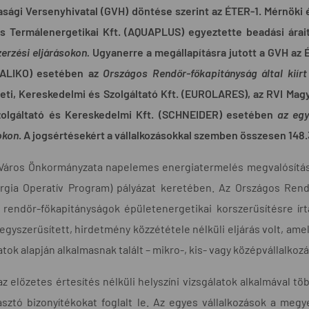
sági Versenyhivatal (GVH) döntése szerint az ÉTER-1. Mérnöki 
és Termálenergetikai Kft. (AQUAPLUS)
egyeztette beadási árait
erzési eljárásokon.
Ugyanerre a megállapításra jutott a GVH az
UALIKO) esetében az
Országos Rendőr-főkapitányság által kiírt
eti, Kereskedelmi és Szolgáltató Kft. (EUROLARES), az RVI Ma
Szolgáltató és Kereskedelmi Kft. (SCHNEIDER) esetében
az egy
okon
. A jogsértésekért a vállalkozásokkal szemben összesen 148.3
Város Önkormányzata napelemes energiatermelés megvalósítása 
rgia Operatív Program) pályázat keretében. Az Országos Rend
rendőr-főkapitányságok épületenergetikai korszerűsítésre írt
 egyszerűsített, hirdetmény közzététele nélküli eljárás volt, am
atok alapján alkalmasnak talált – mikro-, kis- vagy középvállalkozás
z előzetes értesítés nélküli helyszíni vizsgálatok alkalmával 
sztó bizonyítékokat foglalt le. Az egyes vállalkozások a megye