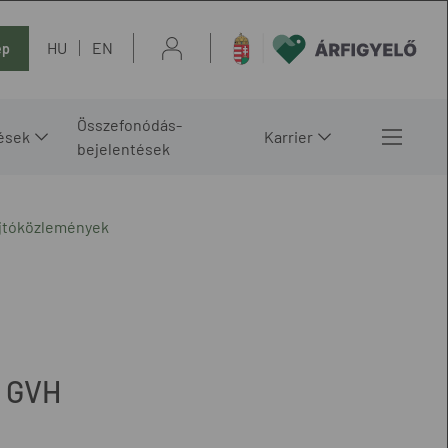
HU
EN
ép
Összefonódás-
ések
Karrier
bejelentések
ajtóközlemények
a GVH