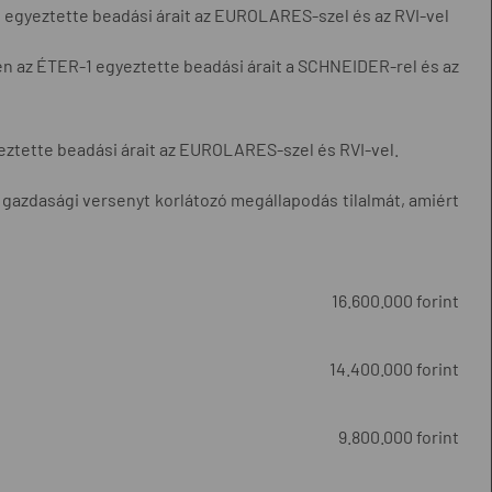
1 egyeztette beadási árait az EUROLARES-szel és az RVI-vel
n az ÉTER-1 egyeztette beadási árait a SCHNEIDER-rel és az
yeztette beadási árait az EUROLARES-szel és RVI-vel.
 gazdasági versenyt korlátozó megállapodás tilalmát, amiért
16.600.000 forint
14.400.000 forint
9.800.000 forint