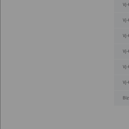
Vj-
Vj
Vj-
Vj
Vj
Vj
Biz