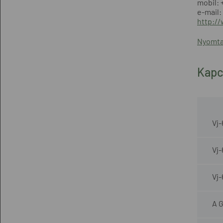
mobil: 
e-mail:
http:/
Nyomta
Kapc
Vj
Vj
Vj
A G