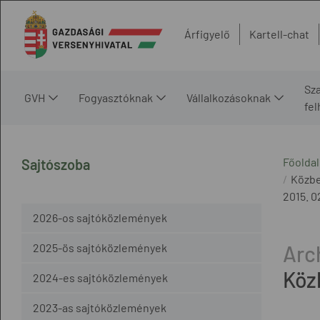
Árfigyelő
Kartell-chat
Sz
GVH
Fogyasztóknak
Vállalkozásoknak
fe
Főoldal
Sajtószoba
Közbe
2015. 0
2026-os sajtóközlemények
2025-ös sajtóközlemények
Köz
2024-es sajtóközlemények
2023-as sajtóközlemények