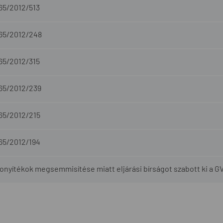
65/2012/513
-65/2012/248
65/2012/315
-65/2012/239
-65/2012/215
-65/2012/194
onyítékok megsemmisítése miatt eljárási bírságot szabott ki a G