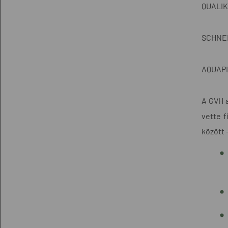
QUALI
SCHNE
AQUAP
A GVH a
vette 
között 