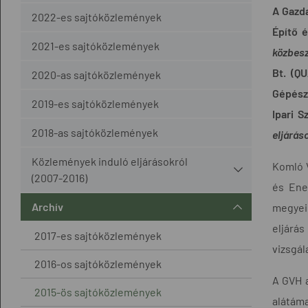
A Gazda
2022-es sajtóközlemények
Építő 
2021-es sajtóközlemények
közbesz
Bt. (Q
2020-as sajtóközlemények
Gépész
2019-es sajtóközlemények
Ipari 
2018-as sajtóközlemények
eljárás
Közlemények induló eljárásokról
Komló 
(2007-2016)
és Ene
Archív
megyei 
eljárás
2017-es sajtóközlemények
vizsgál
2016-os sajtóközlemények
A GVH a
2015-ös sajtóközlemények
alátáma