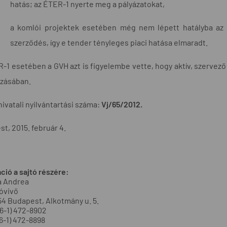
hatás; az ÉTER-1 nyerte meg a pályázatokat,
a komlói projektek esetében még nem lépett hatályba az
szerződés, így e tender tényleges piaci hatása elmaradt.
-1 esetében a GVH azt is figyelembe vette, hogy aktív, szervez
ozásában.
hivatali nyilvántartási száma:
Vj/65/2012.
t, 2015. február 4.
ció a sajtó részére:
a Andrea
óvivő
54 Budapest, Alkotmány u. 5.
+36-1) 472-8902
36-1) 472-8898