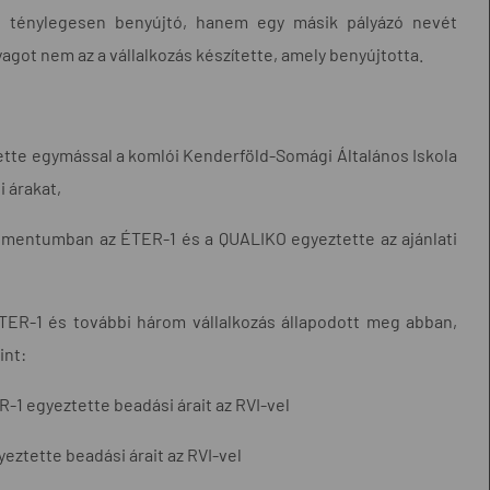
t ténylegesen benyújtó, hanem egy másik pályázó nevét
yagot nem az a vállalkozás készítette, amely benyújtotta.
te egymással a komlói Kenderföld-Somági Általános Iskola
i árakat,
mentumban az ÉTER-1 és a QUALIKO egyeztette az ajánlati
ER-1 és további három vállalkozás állapodott meg abban,
int:
R-1 egyeztette beadási árait az RVI-vel
yeztette beadási árait az RVI-vel