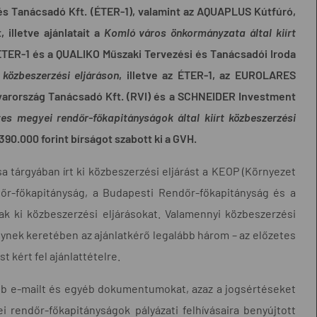
és Tanácsadó Kft. (ÉTER-1), valamint az AQUAPLUS Kútfúró,
, illetve
ajánlatait a
Komló város önkormányzata által kiírt
ÉTER-1 és a QUALIKO Műszaki Tervezési és Tanácsadói Iroda
 közbeszerzési eljáráson
, illetve az ÉTER-1, az EUROLARES
gyarország Tanácsadó Kft. (RVI) és a SCHNEIDER Investment
es megyei rendőr-főkapitányságok által kiírt közbeszerzési
90.000 forint bírságot szabott ki a GVH.
tárgyában írt ki közbeszerzési eljárást a KEOP (Környezet
őr-főkapitányság, a Budapesti Rendőr-főkapitányság és a
ak ki közbeszerzési eljárásokat. Valamennyi közbeszerzési
elynek keretében az ajánlatkérő legalább három – az előzetes
t kért fel ajánlattételre.
több e-mailt és egyéb dokumentumokat, azaz a jogsértéseket
i rendőr-főkapitányságok pályázati felhívásaira benyújtott