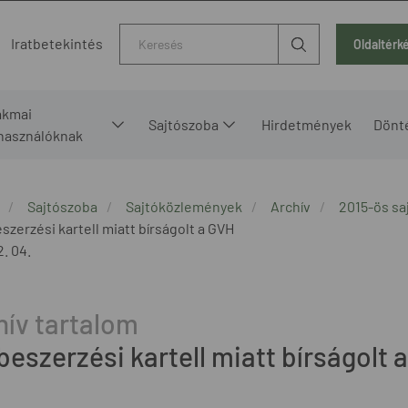
Kereső
Iratbetekintés
Oldaltérk
akmai
Sajtószoba
Hirdetmények
Dönt
lhasználóknak
Sajtószoba
Sajtóközlemények
Archív
2015-ös s
szerzési kartell miatt bírságolt a GVH
2. 04.
beszerzési kartell miatt bírságolt 