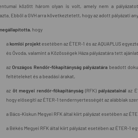
ntumai között három olyan is volt, amely nem a pályázato
azta. Ebből a GVH arra következtetett, hogy az adott pályázati an
egállapította
, hogy
a
komlói projekt
esetében az ÉTER-1 és az AQUAPLUS egyeztet
és Óvoda, valamint a Közösségek Háza pályázatára tett ajánlat
az
Országos Rendőr-főkapitányság pályázatára
beadott doku
feltételeket és a beadási árakat,
az
öt megyei rendőr-főkapitányság
(RFK)
pályázatainál
az ÉT
hogy elősegíti az ÉTER-1 tendernyertességét az alábbiak szer
a Bács-Kiskun Megyei RFK által kiírt pályázat esetében az ÉTE
a Békés Megyei RFK által kiírt pályázat esetében az ÉTER-1 eg