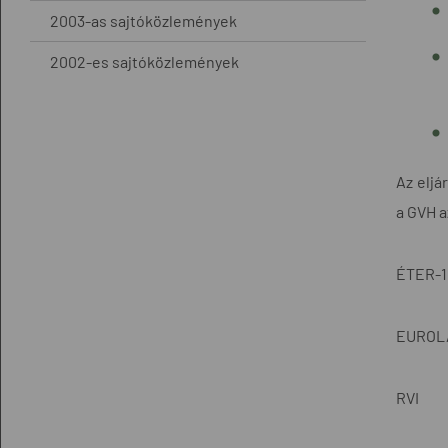
2003-as sajtóközlemények
2002-es sajtóközlemények
Az eljá
a GVH a
ÉTER-1
EUROL
RVI