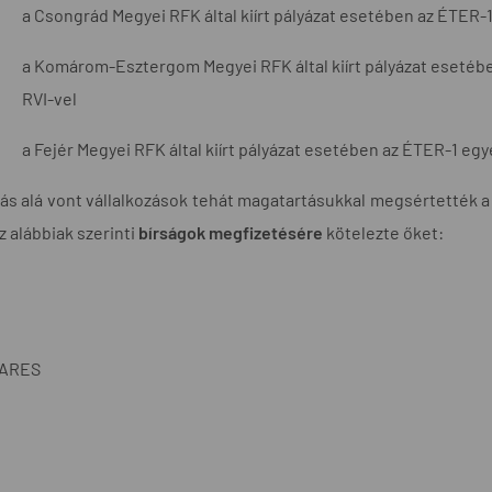
a Csongrád Megyei RFK által kiírt pályázat esetében az ÉTER-
a Komárom-Esztergom Megyei RFK által kiírt pályázat esetébe
RVI-vel
a Fejér Megyei RFK által kiírt pályázat esetében az ÉTER-1 eg
rás alá vont vállalkozások tehát magatartásukkal megsértették a
z alábbiak szerinti
bírságok megfizetésére
kötelezte őket:
ARES