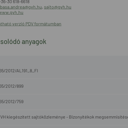
+36-30 618-6618
basa.andrea@gvh.hu
,
sajto@gvh.hu
/www.gvh.hu
tható verzió PDV formátumban
solódó anyagok
-65/2012/AL191_8_FI
-65/2012/899
-65/2012/759
VH kiegészített sajtóközleménye - Bizonyítékok megsemmisítése m