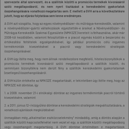
szervezete által szervezett, és a szállítók közötti a promóciós termékek kivonásáról
szóló megállapodásról, és nem nyert tisztázást a kereskedelmi gyakorlatok
összehangolására vonatkozó magatartás sem. E mellett a GVH arra a következtetésre
jutott, hogy az eljárás folytatása sem lenne eredményes.
A GVH azt vizsgálta, hogy az egyes növényvédőszer- és műtrágya-kereskedők, valamint
a növényvédőszer-gyártó vállalkozások egyeztették-e áraikat a Növényvédőszer- és
Műtrágya Kereskedők Szakmai Egyesülete (NMKSZE) kereteit is felhasználva, akár már
2008-tól kezdődően, valamint felosztották-e a piacot egymás között a beszerzési és
értékesítési feltételek egységesítésével, így például promóciós célú ingyenes
termékminták kivezetésével a piacról vagy kereskedelmi stratégiák
összehangolásával.
A GVH úgy ítélte meg, hogy nem állnak rendelkezésre megfelelő, hiteles bizonyítékok a
promóciós termékek kivonásáról szóló megállapodásról a szállítók között, és
semmilyen bizonyítékra nem derült fény a szállítók kereskedelmi gyakorlatainak
(esetleges) összehangolásáról.
A GVH külön értékelte az NMKSZE magatartását, e tekintetben úgy ítélte meg, hogy az
NMKSZE két döntése, így
1. a 2009. november 21-i elnökségi döntése az ingyenes termékminták piacról történő
kivezetésére, valamint
2. a 2011. június 12-i közgyűlési döntése a kereskedelmi stratégiák megváltoztatására, a
vonatkozó ajánlások megküldésével
önmagában még „alkalmatlan eszközcselekmény” mindaddig, amíg a döntés alapján a
szállítók közötti kapcsolatfelvétel nem vezet el egy, a szállítók közötti megállapodásig
vagy összehangolt magatartásig. A GVH döntése értelmében e magatartások