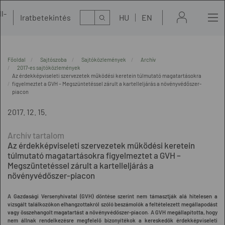
l-
Kereső
Iratbetekintés
HU
EN
t
Főoldal
Sajtószoba
Sajtóközlemények
Archív
2017-es sajtóközlemények
Az érdekképviseleti szervezetek működési keretein túlmutató magatartásokra
figyelmeztet a GVH – Megszüntetéssel zárult a kartelleljárás a növényvédőszer-
piacon
2017. 12. 15.
Az érdekképviseleti szervezetek működési keretein
túlmutató magatartásokra figyelmeztet a GVH –
Megszüntetéssel zárult a kartelleljárás a
növényvédőszer-piacon
A Gazdasági Versenyhivatal (GVH) döntése szerint nem támasztják alá hitelesen a
vizsgált találkozókon elhangzottakról szóló beszámolók a feltételezett megállapodást
vagy összehangolt magatartást a növényvédőszer-piacon. A GVH megállapította, hogy
nem állnak rendelkezésre megfelelő bizonyítékok a kereskedők érdekképviseleti