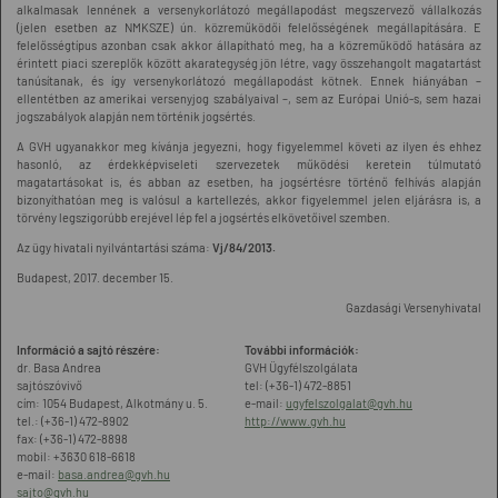
alkalmasak lennének a versenykorlátozó megállapodást megszervező vállalkozás
(jelen esetben az NMKSZE) ún. közreműködői felelősségének megállapítására. E
felelősségtípus azonban csak akkor állapítható meg, ha a közreműködő hatására az
érintett piaci szereplők között akarategység jön létre, vagy összehangolt magatartást
tanúsítanak, és így versenykorlátozó megállapodást kötnek. Ennek hiányában –
ellentétben az amerikai versenyjog szabályaival –, sem az Európai Unió-s, sem hazai
jogszabályok alapján nem történik jogsértés.
A GVH ugyanakkor meg kívánja jegyezni, hogy figyelemmel követi az ilyen és ehhez
hasonló, az érdekképviseleti szervezetek működési keretein túlmutató
magatartásokat is, és abban az esetben, ha jogsértésre történő felhívás alapján
bizonyíthatóan meg is valósul a kartellezés, akkor figyelemmel jelen eljárásra is, a
törvény legszigorúbb erejével lép fel a jogsértés elkövetőivel szemben.
Az ügy hivatali nyilvántartási száma:
Vj/84/2013.
Budapest, 2017. december 15.
Gazdasági Versenyhivatal
Információ a sajtó részére:
További információk:
dr. Basa Andrea
GVH Ügyfélszolgálata
sajtószóvivő
tel: (+36-1) 472-8851
cím: 1054 Budapest, Alkotmány u. 5.
e-mail:
ugyfelszolgalat@gvh.hu
tel.: (+36-1) 472-8902
http://www.gvh.hu
fax: (+36-1) 472-8898
mobil: +3630 618-6618
e-mail:
basa.andrea@gvh.hu
sajto@gvh.hu