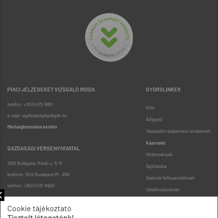
PIACI JELZÉSEKET VIZSGÁLÓ IRODA
GYORSLINKEK
telefon: +36 (1) 472-8851
GVH
e-mail: ugyfelszolgalat@gvh.hu
Árfigyelő
Minőségbiztosítási kérdőív
Visszaélés-bejelentési rendszerek
Kapcsolat
GAZDASÁGI VERSENYHIVATAL
Hirdetmények
1026 Budapest, Riadó u. 5-11.
Sajtószoba
levélcím: 1534 Budapest Pf.: 958
Szakmai felhasználóknak
telefon: +36 (1) 472-8900
Vállalkozásoknak
Fogyasztóknak
Cookie tájékoztató
Podcast
Tisztelt látogatónk!