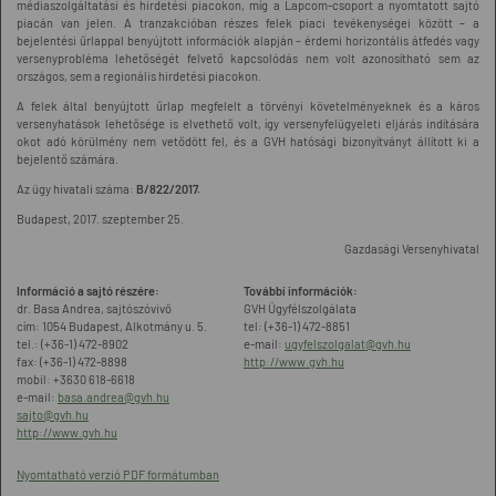
médiaszolgáltatási és hirdetési piacokon, míg a Lapcom-csoport a nyomtatott sajtó
piacán van jelen. A tranzakcióban részes felek piaci tevékenységei között – a
bejelentési űrlappal benyújtott információk alapján – érdemi horizontális átfedés vagy
versenyprobléma lehetőségét felvető kapcsolódás nem volt azonosítható sem az
országos, sem a regionális hirdetési piacokon.
A felek által benyújtott űrlap megfelelt a törvényi követelményeknek és a káros
versenyhatások lehetősége is elvethető volt, így versenyfelügyeleti eljárás indítására
okot adó körülmény nem vetődött fel, és a GVH hatósági bizonyítványt állított ki a
bejelentő számára.
Az ügy hivatali száma:
B/822/2017.
Budapest, 2017. szeptember 25.
Gazdasági Versenyhivatal
Információ a sajtó részére:
További információk:
dr. Basa Andrea, sajtószóvivő
GVH Ügyfélszolgálata
cím: 1054 Budapest, Alkotmány u. 5.
tel: (+36-1) 472-8851
tel.: (+36-1) 472-8902
e-mail:
ugyfelszolgalat@gvh.hu
fax: (+36-1) 472-8898
http://www.gvh.hu
mobil: +3630 618-6618
e-mail:
basa.andrea@gvh.hu
sajto@gvh.hu
http://www.gvh.hu
Nyomtatható verzió PDF formátumban