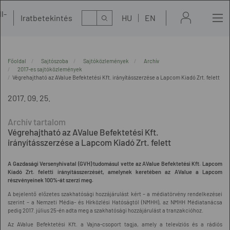
l-
Kereső
Iratbetekintés
HU
EN
t
Főoldal
Sajtószoba
Sajtóközlemények
Archív
2017-es sajtóközlemények
Végrehajtható az AValue Befektetési Kft. irányításszerzése a Lapcom Kiadó Zrt. felett
2017. 09. 25.
Végrehajtható az AValue Befektetési Kft.
irányításszerzése a Lapcom Kiadó Zrt. felett
A Gazdasági Versenyhivatal (GVH) tudomásul vette az AValue Befektetési Kft. Lapcom
Kiadó Zrt. feletti irányításszerzését, amelynek keretében az AValue a Lapcom
részvényeinek 100%-át szerzi meg.
A bejelentő előzetes szakhatósági hozzájárulást kért – a médiatörvény rendelkezései
szerint – a Nemzeti Média- és Hírközlési Hatóságtól (NMHH), az NMHH Médiatanácsa
pedig 2017. július 25-én adta meg a szakhatósági hozzájárulást a tranzakcióhoz.
Az AValue Befektetési Kft. a Vajna-csoport tagja, amely a televíziós és a rádiós