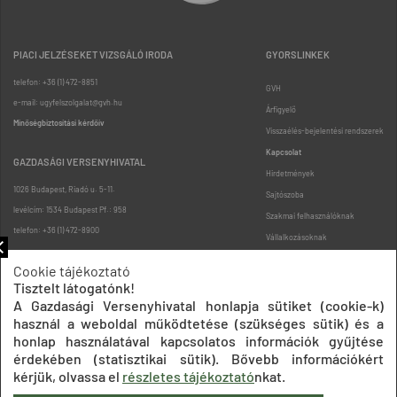
PIACI JELZÉSEKET VIZSGÁLÓ IRODA
GYORSLINKEK
telefon: +36 (1) 472-8851
GVH
e-mail: ugyfelszolgalat@gvh.hu
Árfigyelő
Minőségbiztosítási kérdőív
Visszaélés-bejelentési rendszerek
Kapcsolat
GAZDASÁGI VERSENYHIVATAL
Hirdetmények
1026 Budapest, Riadó u. 5-11.
Sajtószoba
levélcím: 1534 Budapest Pf.: 958
Szakmai felhasználóknak
telefon: +36 (1) 472-8900
Vállalkozásoknak
Fogyasztóknak
Cookie tájékoztató
Podcast
Tisztelt látogatónk!
Oldaltérkép
A Gazdasági Versenyhivatal honlapja sütiket (cookie-k)
használ a weboldal működtetése (szükséges sütik) és a
honlap használatával kapcsolatos információk gyűjtése
érdekében (statisztikai sütik). Bővebb információkért
kérjük, olvassa el
részletes tájékoztató
nkat.