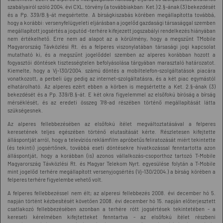
szabályairól szóló 2004. évi CXL. törvény (a továbbiakban: Ket.) 2.§-ának (3) bekezdését
és a Pp. 339/B.§-át megsértette. A bírságkiszabás körében megállapította továbbá,
hogy a korábbi: versenyfelügyeleti eljárásban a jogelőd gazdasági társasággal szemben
megállapított jogsértés a jogutód -terhére kifejezett jogszabályi rendelkezés hiányában
nem értékelhető. Erre nem ad alapot az a körülmény, hogy a megszűnt TMobile
Magyarország Távközlési Rt. és a felperes viszonylatában társasági jogi kapcsolat
mutatható ki, és a megszűnt jogelőddel szemben az alperes korábban hozott a
fogyasztói döntések tisztességtelen befolyásolása tárgyában marasztaló határozatot.
Kiemelte, hogy a Vj-130/2004. számú döntés a mobiltelefon-szolgáltatások piacára
vonatkozott, a perbeli ügy pedig az internet-szolgáltatásra, és a két piac egymástól
elhatárolható. Az alperes ezért ebben a körben is megsértette a Ket. 2.§-ának (3)
bekezdését és a Pp. 339/B.§-át. E két okra figyelemmel az elsőfokú bíróság a bírság
mérséklését, és az eredeti összeg 7/8-ad részében történő megállapítását látta
szükségesnek.
Az alperes fellebbezésében az elsőfokú ítélet megváltoztatásával a felperes
keresetének teljes egészében történő elutasítását kérte. Részletesen kifejtette
álláspontját arról, hogy a televíziós reklámfilm apróbetűs feliratozását miért tekintette
(és tekinti) jogsértőnek, továbbá eseti döntésekre hivatkozással fenntartotta azon
álláspontját, hogy a korábban (is) azonos vállalkozás-csoporthoz tartozó T-Mobile
Magyarország Távközlési Rt. és Magyar Telekom Nyrt. egyesülése folytán a T-Mobile
mint jogelőd terhére megállapított versenyjogsértés (Vj-130/2004.) a bírság körében a
felperes terhére figyelembe vehető volt.
A felperes fellebbezéssel nem élt; az alperesi fellebbezés 2008. évi december hó 5.
napján történt kézbesítését követően 2008. évi december hó 15. napján előterjesztett
csatlakozó fellebbezésében azonban a terhére rótt jogsértések tekintetében - a
kereseti kérelmében kifejtetteket fenntartva - az elsőfokú ítélet részbeni