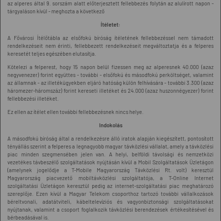
az alperes által 9. sorszám alatt előterjesztett fellebbezés folytán az alulírott napon -
tárgyaláson kívül - meghozta a következő
Ítéletet:
A Fővárosi Ítélőtábla az elsőfokú bíróság ítéletének fellebbezéssel nem támadott
rendelkezéseit nem érinti, fellebbezett rendelkezéseit megváltoztatja és a felperes
keresetét teljes egészében elutasítja.
Kötelezi a felperest, hogy 15 napon belül fizessen meg az alperesnek 40.000 (azaz
negyvenezer) forint együttes - további - elsőfokú és másodfokú perköltséget, valamint
az államnak - az illetékügyekben eljáró hatóság külön felhívására - további 3.300 (azaz
háromezer-háromszáz) forint kereseti illetéket és 24.000 (azaz huszonnégyezer) forint
fellebbezési illetéket.
Ez ellen az ítélet ellen további fellebbezésnek nincs helye.
Indokolás
A másodfokú bíróság által a rendelkezésre álló iratok alapján kiegészített, pontosított
tényállás szerint a felperes a legnagyobb magyar távközlési vállalat, amely a távközlési
piac minden szegmensében jelen van. A helyi, belföldi távolsági és nemzetközi
vezetékes távbeszélő szolgáltatások nyújtásán kívül a Mobil Szolgáltatások Üzletágon
(amelynek jogelődje a T-Mobile Magyarország Távközlési Rt. volt) keresztül
Magyarország piacvezető mobiltávközlési szolgáltatója, a T-Online Internet
szolgáltatási Üzletágon keresztül pedig az internet-szolgáltatási piac meghatározó
szereplője. Ezen kívül a Magyar Telekom csoporthoz tartozó további vállalkozások
béreltvonali, adatátviteli, kábeltelevíziós és vagyonbiztonsági szolgáltatásokat
nyújtanak, valamint a csoport foglalkozik távközlési berendezések értékesítésével és
bérbeadásával is.