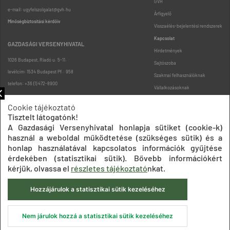
GVH
e-mail: ugyfelszolgalat@gvh.hu
Árfigyelő
Minőségbiztosítási kérdőív
Visszaélés-bejelentési rendszerek
Kapcsolat
GAZDASÁGI VERSENYHIVATAL
Hirdetmények
1026 Budapest, Riadó u. 5-11.
Sajtószoba
levélcím: 1534 Budapest Pf.: 958
Szakmai felhasználóknak
telefon: +36 (1) 472-8900
Vállalkozásoknak
Fogyasztóknak
Cookie tájékoztató
Podcast
Tisztelt látogatónk!
Oldaltérkép
A Gazdasági Versenyhivatal honlapja sütiket (cookie-k)
használ a weboldal működtetése (szükséges sütik) és a
honlap használatával kapcsolatos információk gyűjtése
érdekében (statisztikai sütik). Bővebb információkért
kérjük, olvassa el
részletes tájékoztató
nkat.
Hozzájárulok a statisztikai sütik kezeléséhez
Impresszum
Adatkezelési tájékoztatók
Akadálymentesítési nyilatkozat
Közadatkereső
Süti beállítások
ÁSZF
Nem járulok hozzá a statisztikai sütik kezeléséhez
© 2020 Gazdasági Versenyhivatal