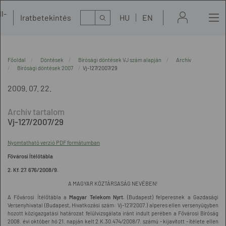
l-
Kereső
Iratbetekintés
HU
EN
t
Főoldal
Döntések
Bírósági döntések VJ szám alapján
Archív
Bírósági döntések 2007
Vj-127/2007/29
2009. 07. 22.
Vj-127/2007/29
Nyomtatható verzió PDF formátumban
Fővárosi Ítélőtábla
2. Kf. 27. 676/2008/9.
A MAGYAR KÖZTÁRSASÁG NEVÉBEN!
A Fővárosi Ítélőtábla a
Magyar Telekom Nyrt.
(Budapest) felperesnek a Gazdasági
Versenyhivatal (Budapest, Hivatkozási szám: Vj-127/2007.) alperes ellen versenyügyben
hozott közigazgatási határozat felülvizsgálata iránt indult perében a Fővárosi Bíróság
2008. évi október hó 21. napján kelt 2.K.30.474/2008/7. számú - kijavított - ítélete ellen