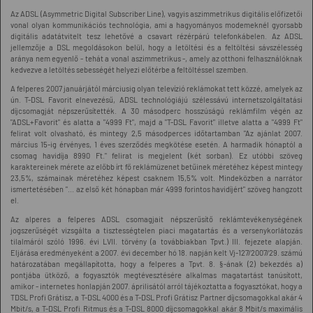
Az ADSL (Asymmetric Digital Subscriber Line), vagyis aszimmetrikus digitális előfizetői
vonal olyan kommunikációs technológia, ami a hagyományos modemeknél gyorsabb
digitális adatátvitelt tesz lehetővé a csavart rézérpárú telefonkábelen. Az ADSL
jellemzője a DSL megoldásokon belül, hogy a letöltési és a feltöltési sávszélesség
aránya nem egyenlő - tehát a vonal aszimmetrikus -, amely az otthoni felhasználóknak
kedvezve a letöltés sebességét helyezi előtérbe a feltöltéssel szemben.
A felperes 2007 januárjától márciusig olyan televízió reklámokat tett közzé, amelyek az
ún. T-DSL Favorit elnevezésű, ADSL technológiájú szélessávú internetszolgáltatási
díjcsomagját népszerűsítették. A 30 másodperc hosszúságú reklámfilm végén az
"ADSL+Favorit" és alatta a "4999 Ft", majd a "T-DSL Favorit" illetve alatta a "4999 Ft"
felirat volt olvasható, és mintegy 2,5 másodperces időtartamban "Az ajánlat 2007.
március 15-ig érvényes, 1 éves szerződés megkötése esetén. A harmadik hónaptól a
csomag havidíja 8990 Ft." felirat is megjelent (két sorban). Ez utóbbi szöveg
karaktereinek mérete az előbb írt fő reklámüzenet betűinek méretéhez képest mintegy
23,5%, számainak méretéhez képest csaknem 15,5% volt. Mindeközben a narrátor
ismertetésében "... az első két hónapban már 4999 forintos havidíjért" szöveg hangzott
el.
Az alperes a felperes ADSL csomagjait népszerűsítő reklámtevékenységének
jogszerűségét vizsgálta a tisztességtelen piaci magatartás és a versenykorlátozás
tilalmáról szóló 1996. évi LVII. törvény (a továbbiakban Tpvt.) III. fejezete alapján.
Eljárása eredményeként a 2007. évi december hó 18. napján kelt Vj-127/2007/29. számú
határozatában megállapította, hogy a felperes a Tpvt. 8. §-ának (2) bekezdés a)
pontjába ütköző, a fogyasztók megtévesztésére alkalmas magatartást tanúsított,
amikor - internetes honlapján 2007. áprilisától arról tájékoztatta a fogyasztókat, hogy a
TDSL Profi Grátisz, a T-DSL 4000 és a T-DSL Profi Grátisz Partner díjcsomagokkal akár 4
Mbit/s, a T-DSL Profi Ritmus és a T-DSL 8000 díjcsomagokkal akár 8 Mbit/s maximális