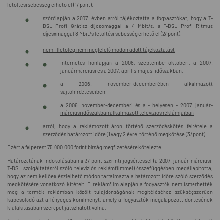
letöltési sebesség érhető el (1/ pont),
szórólapján a 2007. évben arról tájékoztatta a fogyasztókat, hogy a T-
DSL Profi Grátisz díjcsomaggal a 4 Mbit/s, a T-DSL Profi Ritmus
díjcsomaggal 8 Mbit/s letöltési sebesség érhető el (2/ pont),
nem, illetőleg nem megfelelő módon adott tájékoztatást
internetes honlapján a 2006. szeptember-októberi, a 2007.
januármárciusi és a 2007. április-májusi időszakban,
a 2006. november-decemberében alkalmazott
sajtóhirdetéseiben,
a 2006. november-decemberi és a - helyesen -
2007. január-
márciusi időszakban alkalmazott televíziós reklámjaiban
arról, hogy a reklámozott áron történő szerződéskötés feltétele a
szerződés határozott időre (1 vagy 2 évre) történő megkötése
(3/ pont).
Ezért a felperest 75.000.000 forint bírság megfizetésére kötelezte.
Határozatának indokolásában a 3/ pont szerinti jogsértéssel (a 2007. január-márciusi,
T-DSL szolgáltatásról szóló televíziós reklámfilmmel) összefüggésben megállapította,
hogy az nem kellően észlelhető módon tartalmazta a határozott időre szóló szerződés
megkötésére vonatkozó kitételt. E reklámfilm alapján a fogyasztók nem ismerhették
meg a termék reklámban közölt tulajdonságának megítéléséhez szükségszerűen
kapcsolódó azt a lényeges körülményt, amely a fogyasztók megalapozott döntésének
kialakításában szerepet játszhatott volna.