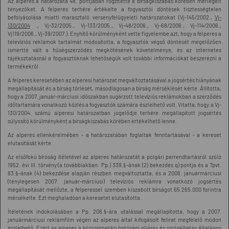
Az alperes a határozata 48. pontjában rögzítette a bírságkiszabás körében mérlegelt
tényezőket. A felperes terhére értékelte a fogyasztói döntések tisztességtelen
befolyásolása miatti marasztaló versenyfelügyeleti határozatokat (Vj-145/2002.,
Vj-
130/2004
., Vj-32/2005., Vj-133/2005., Vj-48/2006., Vj-68/2006., Vj-114/2006.,
Vj119/2006., Vj-39/2007.). Enyhítő körülményként vette figyelembe azt, hogy a felperes a
televíziós reklámok tartalmát módosította, a fogyasztók végső döntését megelőzően
ismertté vált a hűségszerződés megkötésének követelménye, és az internetes
tájékoztatásnál a fogyasztóknak lehetőségük volt további információkat beszerezni a
termékekről.
A felperes keresetében az alperesi határozat megváltoztatásával a jogsértés hiányának
megállapítását és a bírság törlését, másodlagosan a bírság mérséklését kérte. Állította,
hogy a 2007. január-márciusi időszakban sugárzott televíziós reklámokban a szerződés
időtartamára vonatkozó közlés a fogyasztók számára észlelhető volt. Vitatta, hogy a Vj-
130/2004. számú alperesi határozatban jogelődje terhére megállapított jogsértés
súlyosító körülményként a bírságkiszabás körében értékelhető lenne.
Az alperes ellenkérelmében - a határozatában foglaltak fenntartásával - a kereset
elutasítását kérte.
Az elsőfokú bíróság ítéletével az alperes határozatát a polgári perrendtartásról szóló
1952. évi III. törvény (a továbbiakban: Pp.) 339.§-ának (2) bekezdés q) pontja és a Tpvt.
83.§-ának (4) bekezdése alapján részben megváltoztatta, és a 2006. januármárciusi
(ténylegesen 2007. január-márciusi) televíziós reklámra vonatkozó jogsértés
megállapítását mellőzte, a felperessel szemben kiszabott bírságot 65.265.000 forintra
mérsékelte. Ezt meghaladóan a keresetet elutasította.
Ítéletének indokolásában a Pp. 206.§-ára utalással megállapította, hogy a 2007.
januármárciusi reklámfilm végén az alperes által kifogásolt felirat megfelelő módon
észlelhető. Ezért az alperes a közigazgatási hatósági eljárás és szolgáltatás általános