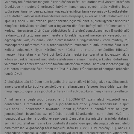
Valamely reklámközlés megfelelő észleléséhez ezért - a tudatban való visszatükröződés
érdekében - megfelelő erősségű látvány, hang- vagy egyéb hatás keltette inger
szükséges. Amennyiben ez az inger - az észlelés időtartama vagy más ok következtében
- a tudatban való visszatükröződéshez nem elégséges, akkor az adott reklámközlés a
Tpvt. 8.§-ának (2) bekezdés c) pontja szerint jogsértő lehet. A jelen ügyben a felperes a
kifogásolt televíziós reklámjában a fogyasztó döntését befolyásoló körülményekre (a
kedvezményes áron történő szerződéskötés feltételeire) vonatkozóan egy 19 szóból álló
reklámközlést tett, amelynek mérete a fő reklámüzenet méretének kevesebb mint
egynegyede volt, és annak értő elolvasásához a fogyasztóknak csak mintegy 2,5
másodperces időtartam állt a rendelkezésére, miközben auditív információkat is fel
kellett dolgozniuk. Ilyen körülmények között - a vitatott reklámfilm többszöri
megtekintése után - a Fővárosi Ítélőtábla megítélése szerint a fogyasztóknak a
kifogásolt reklámüzenet megfelelő észlelésére - annak mérete, a közlés időtartama,
valamint a más érzékszervre ható további információ folytán - nem volt lehetőségük. Így
a felperesi reklámközlés e körben is a Tpvt. 8.§-ának (2) bekezdés c) pontjába ütközően
jogsértő volt.
A bírságkiszabás körében nem fogadható el az elsőfokú bíróságnak az az álláspontja,
amely szerint a korábbi versenyfelügyeleti eljárásban a felperesi jogelőddel szemben
megállapított jogsértés a jogutód terhére - mint súlyosító körülmény - nem értékelhető.
Amint arra a Legfelsőbb Bíróság a BH 2009/5/167. szám alatt közzétett eseti
döntésében is rámutatott, a Tpvt. a jogutódlásról az 53.§-ában rendelkezik. A Tpvt.
53.§-ának (2) bekezdése a hivatalból. indult eljárásban is lehetővé teszi az ügyfél
jogutódjának bevonását az eljárásba, ebből következően nem lehet kizárni a
jogutóddal szemben a jogelőd versenyjogsértő magatartása miatti eljárás lefolytatását
sem. A Tpvt. tehát nem zárja ki a jogutódlást szabályozó speciális jogszabály megfelelő
alkalmazását. A gazdasági társaságokról szóló 1997. évi CXLIV. törvény 55.§-ának (1)
bekezdése nemcsak a polgári jog szabályai szerinti kötelezettségekre vonatkozik,