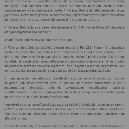
megváltoztatásával a jogsértés hiányának teljeskörű megállapítását és a bírság
mellőzését, míg ellenkérelmében a kereseti kérelmének helyt adó elsőfokú ítéleti
rendelkezésnek a helybenhagyását kérte. A Fővárosi Ítélőtábla fellebbezés hiányában
jogerős 6-I. sorszámú végzésével a felperesnek a jogsértés hiányára alapított és a bírság
mellőzésére irányuló csatlakozó fellebbezését hivatalból elutasította.
A Fővárosi Ítélőtábla az alperes fellebbezését a Pp. 340. §-ának (5) és (6) bekezdése
alapján tárgyaláson kívül bírálta el.
Az alperes fellebbezése az alábbiak szerint alapos.
A Fővárosi Ítélőtábla az elsőfokú bíróság ítéletét a Pp. 253. §-ának (3) bekezdése
szerinti terjedelemben, az előterjesztett fellebbezés és ellenkérelem korlátai között
bírálta felül. Ennek során megállapította, hogy az elsőfokú bíróság a Pp. 206. §-ában
foglaltaknak megfelelően a rendelkezésre álló peradatok alapján a tényállást döntő,
meghatározó részében helyesen rögzítette, ez a tényállás a fent írt kiegészítésekkel,
pontosításokkal megalapozott, és így a másodfokú eljárásban is irányadó volt.
A megalapozottan megállapított tényállásból azonban az elsőfokú bíróság részben
helytelen jogi következtetést vont le, amikor az alperes határozatát a 2007.
januármárciusi televíziós reklámok tekintetében megállapított jogsértés
vonatkozásában - . helyesen - hatályon kívül helyezte, a bírságot kiszabó részében pedig
megváltoztatta, és annak összegét mérsékelte.
Nem értett egyet a másodfokú bíróság azzal az elsőfokú ítéleti okfejtéssel, amely szerint
a 2007. január-márciusi televíziós reklámokban a szerződéskötés feltételeiről közölt
tájékoztatás megfelelő módon észlelhető volt, ezért e vonatkozásban jogsértés nem
állapítható meg.
Az észlelés valamely érzékszervre ható dolognak a tudatban való visszatükröződése: