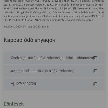
illetékekről szóló 1990. évi XCIII. törvény (a továbbiakban: Itv.) 43.§-ának (3) bekezdése
szerinti mértékű kereseti, valamint az Itv. 39.§-ának (3) bekezdés c) pontja és 46.§-
ának (1) bekezdése szerinti mértékű - az Itv. 62.§-ának (1) bekezdés h) pontjában
biztosított tárgyi illeték-feljegyzési jog folytán le nem rótt - fellebbezési illeték
viselésére a bírósági eljárásban alkalmazandó költségmentességről szóló 6/1986. (VI.
26.) IM rendelet 13.§-ának (2) bekezdése alapján köteles a pervesztes felperes.
Budapest, 2009. évi május hó 27. napján
Kapcsolódó anyagok
Csak a garantált sávszélességet lehet reklámozni
Az ígértnél kisebb volt a sávszélesség
Vj-127/2007/29
Döntések