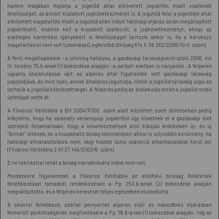
hanem magában foglalja a jogelőd által elkövetett jogsértés miatt viselendő
felelősséget, az amiatt kiszabott jogkövetkezményt is. A jogutód felel a jogelődje által
elkövetett magatartás miatt a jogutód ellen indult hatósági eljárás során megállapított
jogsértésért, viselnie kell a kiszabott szankciót, a jogkövetkezményt, ahogy az
esetleges kártérítési igényekért is felelősséggel tartozik akkor is, ha a károkozó
magatartásról nem volt tudomása (Legfelsőbb Bíróság Kfv.II.39.262/2006/10-II. szám).
A fenti megállapítások - a jelenleg hatályos, a gazdasági társaságokról szóló 2006. évi
IV. törvény 70.§-ának (1) bekezdése alapján - a perbeli esetben is irányadók: A felperes
ugyanis átalakulással vált az alperes által figyelembe vett gazdasági társaság
jogutódjává, és mint ilyen, annak általános jogutódja, illetik a jogelőd társaság jogai és
terhelik a jogelőd kötelezettségei. A felperes pedig az átalakulás során a jogelőd mobil
üzletágát vette át.
A Fővárosi Ítélőtábla a BH 2004/7/302. szám alatt közzétett eseti döntésében pedig
kifejtette, hogy ha valamely versenyjogi jogsértést úgy követnek el a gazdasági élet
szereplői folyamatosan, hogy a következmények alóli kibújás érdekében új- és új
"formát" öltenek; ez a kiszabható bírság tekintetében akkor is súlyosbító körülmény, ha
hatósági elmarasztalásra nem, vagy kisebb súlyú szankció alkalmazásával kerül sor
(Fővárosi Ítélőtábla 2.Kf.27.146/2003/6. szám).
Erre tekintettel tehát a bírság mérséklésére indok nem volt.
Mindezekre figyelemmel a Fővárosi Ítélőtábla az elsőfokú bíróság ítéletének
fellebbezéssel támadott rendelkezéseit a Pp. 253.§-ának (2) bekezdése alapján
megváltoztatta, és a felperes keresetét teljes egészében elutasította.
A sikerrel fellebbező, ezáltal pernyertes alperes első- és másodfokú eljárásban
felmerült perköltségének megfizetésére a Pp. 78.§-ának (1) bekezdése alapján, míg az