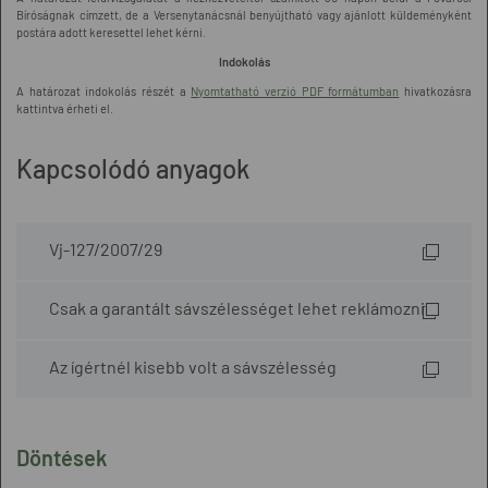
Bíróságnak címzett, de a Versenytanácsnál benyújtható vagy ajánlott küldeményként
postára adott keresettel lehet kérni.
Indokolás
A határozat indokolás részét a
Nyomtatható verzió PDF formátumban
hivatkozásra
kattintva érheti el.
Kapcsolódó anyagok
Vj-127/2007/29
Csak a garantált sávszélességet lehet reklámozni
Az ígértnél kisebb volt a sávszélesség
Döntések