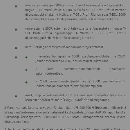
internetes honlapján 2007 áprilisától arról tájékoztatta a fogyasztókat,
hogy a T-DSL Profi Grátisz, a T-DSL 4000 és a T-DSL Profi Grátisz Partner
díjcsomagokkal akár 4 Mbit/s, a T-DSL Profi Ritmus és a T-DSL 8000
díjcsomagokkal akár 8 Mbit/s maximális letöltési sebesség érhető el,
szórólapján a 2007. évben arról tájékoztatta a fogyasztókat, hogy a T-
DSL Profi Grátisz díjcsomaggal 4 Mbit/s, a T-DSL Profi Ritmus
díjcsomaggal 8 Mbit/s letöltési sebesség érhető el,
nem, illetőleg nem megfelelő módon adott tájékoztatást
internetes honlapján a 2006. szeptember-októberi, a 2007.
január-márciusi és a 2007. április-májusi időszakban,
a 2006. november-decemberében alkalmazott
sajtóhirdetéseiben,
a 2006. november-decemberi és a 2006. január-márciusi
időszakban alkalmazott televíziós reklámjaiban
arról, hogy a reklámozott áron történő szerződéskötés feltétele a
szerződés határozott időre (1 vagy 2 évre) történő megkötése.
A Versenytanács kötelezi a Magyar Telekom Nyrt.-t 75.000.000 Ft (Hetvenötmillió forint)
bírság megfizetésére, amelyet a határozat kézhezvételétől számított 30 napon belül a
Gazdasági Versenyhivatal 10032000-01037557 számú bírságbevételi számla javára
köteles megfizetni.
A határozat felülvizsgálatát a kézhezvételtől számított 30 napon belül a Fővárosi