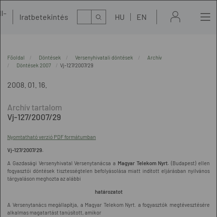
l-
Kereső
Iratbetekintés
HU
EN
t
Főoldal
Döntések
Versenyhivatali döntések
Archív
Döntések 2007
Vj-127/2007/29
2008. 01. 16.
Vj-127/2007/29
Nyomtatható verzió PDF formátumban
Vj-127/2007/29.
A Gazdasági Versenyhivatal Versenytanácsa a
Magyar Telekom Nyrt.
(Budapest) ellen
fogyasztói döntések tisztességtelen befolyásolása miatt indított eljárásban nyilvános
tárgyaláson meghozta az alábbi
határozatot
A Versenytanács megállapítja, a Magyar Telekom Nyrt. a fogyasztók megtévesztésére
alkalmas magatartást tanúsított, amikor