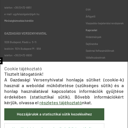
telefon: +36 (1) 472-8851
GVH
e-mail: ugyfelszolgalat@gvh.hu
Árfigyelő
Minőségbiztosítási kérdőív
Visszaélés-bejelentési rendszerek
Kapcsolat
GAZDASÁGI VERSENYHIVATAL
Hirdetmények
1026 Budapest, Riadó u. 5-11.
Sajtószoba
levélcím: 1534 Budapest Pf.: 958
Szakmai felhasználóknak
telefon: +36 (1) 472-8900
Vállalkozásoknak
Fogyasztóknak
Cookie tájékoztató
Podcast
Tisztelt látogatónk!
Oldaltérkép
A Gazdasági Versenyhivatal honlapja sütiket (cookie-k)
használ a weboldal működtetése (szükséges sütik) és a
honlap használatával kapcsolatos információk gyűjtése
érdekében (statisztikai sütik). Bővebb információkért
kérjük, olvassa el
részletes tájékoztató
nkat.
Hozzájárulok a statisztikai sütik kezeléséhez
Impresszum
Adatkezelési tájékoztatók
Akadálymentesítési nyilatkozat
Közadatkereső
Süti beállítások
ÁSZF