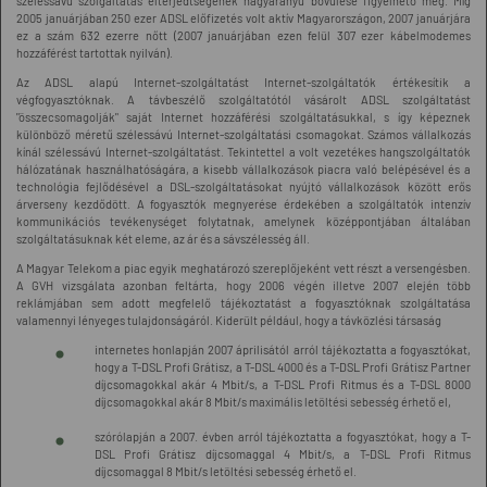
szélessávú szolgáltatás elterjedtségének nagyarányú bővülése figyelhető meg. Míg
2005 januárjában 250 ezer ADSL előfizetés volt aktív Magyarországon, 2007 januárjára
ez a szám 632 ezerre nőtt (2007 januárjában ezen felül 307 ezer kábelmodemes
hozzáférést tartottak nyilván).
Az ADSL alapú Internet-szolgáltatást Internet-szolgáltatók értékesítik a
végfogyasztóknak. A távbeszélő szolgáltatótól vásárolt ADSL szolgáltatást
"összecsomagolják" saját Internet hozzáférési szolgáltatásukkal, s így képeznek
különböző méretű szélessávú Internet-szolgáltatási csomagokat. Számos vállalkozás
kínál szélessávú Internet-szolgáltatást. Tekintettel a volt vezetékes hangszolgáltatók
hálózatának használhatóságára, a kisebb vállalkozások piacra való belépésével és a
technológia fejlődésével a DSL-szolgáltatásokat nyújtó vállalkozások között erős
árverseny kezdődött. A fogyasztók megnyerése érdekében a szolgáltatók intenzív
kommunikációs tevékenységet folytatnak, amelynek középpontjában általában
szolgáltatásuknak két eleme, az ár és a sávszélesség áll.
A Magyar Telekom a piac egyik meghatározó szereplőjeként vett részt a versengésben.
A GVH vizsgálata azonban feltárta, hogy 2006 végén illetve 2007 elején több
reklámjában sem adott megfelelő tájékoztatást a fogyasztóknak szolgáltatása
valamennyi lényeges tulajdonságáról. Kiderült például, hogy a távközlési társaság
internetes honlapján 2007 áprilisától arról tájékoztatta a fogyasztókat,
hogy a T-DSL Profi Grátisz, a T-DSL 4000 és a T-DSL Profi Grátisz Partner
díjcsomagokkal akár 4 Mbit/s, a T-DSL Profi Ritmus és a T-DSL 8000
díjcsomagokkal akár 8 Mbit/s maximális letöltési sebesség érhető el,
szórólapján a 2007. évben arról tájékoztatta a fogyasztókat, hogy a T-
DSL Profi Grátisz díjcsomaggal 4 Mbit/s, a T-DSL Profi Ritmus
díjcsomaggal 8 Mbit/s letöltési sebesség érhető el.