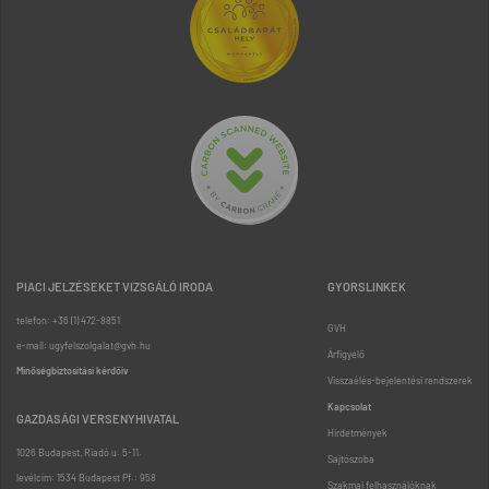
PIACI JELZÉSEKET VIZSGÁLÓ IRODA
GYORSLINKEK
telefon: +36 (1) 472-8851
GVH
e-mail: ugyfelszolgalat@gvh.hu
Árfigyelő
Minőségbiztosítási kérdőív
Visszaélés-bejelentési rendszerek
Kapcsolat
GAZDASÁGI VERSENYHIVATAL
Hirdetmények
1026 Budapest, Riadó u. 5-11.
Sajtószoba
levélcím: 1534 Budapest Pf.: 958
Szakmai felhasználóknak