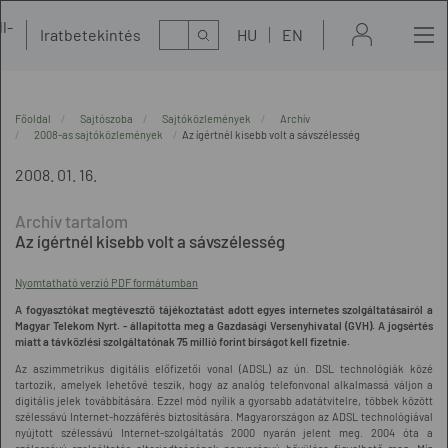
l-
Kereső
Iratbetekintés
HU
EN
t
Főoldal
Sajtószoba
Sajtóközlemények
Archív
2008-as sajtóközlemények
Az ígértnél kisebb volt a sávszélesség
2008. 01. 16.
Az ígértnél kisebb volt a sávszélesség
Nyomtatható verzió PDF formátumban
A fogyasztókat megtévesztő tájékoztatást adott egyes internetes szolgáltatásairól a
Magyar Telekom Nyrt. - állapította meg a Gazdasági Versenyhivatal (GVH). A jogsértés
miatt a távközlési szolgáltatónak 75 millió forint bírságot kell fizetnie.
Az aszimmetrikus digitális előfizetői vonal (ADSL) az ún. DSL technológiák közé
tartozik, amelyek lehetővé teszik, hogy az analóg telefonvonal alkalmassá váljon a
digitális jelek továbbítására. Ezzel mód nyílik a gyorsabb adatátvitelre, többek között
szélessávú Internet-hozzáférés biztosítására. Magyarországon az ADSL technológiával
nyújtott szélessávú Internet-szolgáltatás 2000 nyarán jelent meg. 2004 óta a