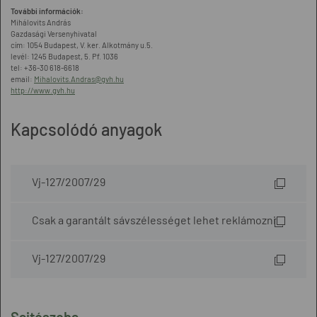
További információk:
Mihálovits András
Gazdasági Versenyhivatal
cím: 1054 Budapest, V. ker. Alkotmány u.5.
levél: 1245 Budapest, 5. Pf. 1036
tel: +36-30 618-6618
email:
Mihalovits.Andras@gvh.hu
http://www.gvh.hu
Kapcsolódó anyagok
Vj-127/2007/29
Csak a garantált sávszélességet lehet reklámozni
Vj-127/2007/29