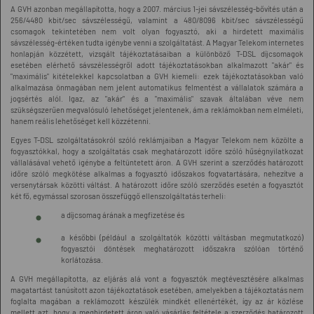
A GVH azonban megállapította, hogy a 2007. március 1-jei sávszélesség-bővítés után a
256/4480 kbit/sec sávszélességű, valamint a 480/8096 kbit/sec sávszélességű
csomagok tekintetében nem volt olyan fogyasztó, aki a hirdetett maximális
sávszélesség-értéken tudta igénybe venni a szolgáltatást. A Magyar Telekom internetes
honlapján közzétett, vizsgált tájékoztatásaiban a különböző T-DSL díjcsomagok
esetében elérhető sávszélességről adott tájékoztatásokban alkalmazott "akár" és
"maximális" kitételekkel kapcsolatban a GVH kiemeli: ezek tájékoztatásokban való
alkalmazása önmagában nem jelent automatikus felmentést a vállalatok számára a
jogsértés alól. Igaz, az "akár" és a "maximális" szavak általában véve nem
szükségszerűen megvalósuló lehetőséget jelentenek, ám a reklámokban nem elméleti,
hanem reális lehetőséget kell közzétenni.
Egyes T-DSL szolgáltatásokról szóló reklámjaiban a Magyar Telekom nem közölte a
fogyasztókkal, hogy a szolgáltatás csak meghatározott időre szóló hűségnyilatkozat
vállalásával vehető igénybe a feltüntetett áron. A GVH szerint a szerződés határozott
időre szóló megkötése alkalmas a fogyasztó időszakos fogvatartására, nehezítve a
versenytársak közötti váltást. A határozott időre szóló szerződés esetén a fogyasztót
két fő, egymással szorosan összefüggő ellenszolgáltatás terheli:
a díjcsomag árának a megfizetése és
a későbbi (például a szolgáltatók közötti váltásban megmutatkozó)
fogyasztói döntések meghatározott időszakra szólóan történő
korlátozása.
A GVH megállapította, az eljárás alá vont a fogyasztók megtévesztésére alkalmas
magatartást tanúsított azon tájékoztatások esetében, amelyekben a tájékoztatás nem
foglalta magában a reklámozott készülék mindkét ellenértékét, így az ár közlése
mellett azt, hogy a meghirdetett áron való vásárlás feltétele a szerződés határozott