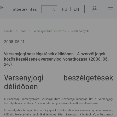
l-
Kereső
Iratbetekintés
HU
EN
t
Főoldal
GVH
Versenykultúra-fejlesztés
Rendezvények
2008. 06. 11.
Versenyjogi beszélgetések délidőben - A szerzői jogok
közös kezelésének versenyjogi vonatkozásai (2008. 06.
24.)
Versenyjogi beszélgetések
délidőben
A Gazdasági Versenyhivatal Versenykultúra Központja meghívja Önt a "Versenyjogi
beszélgetések délidőben" című rendezvény-sorozata következő előadására.
A beszélgetés témája: "A szerzői jogok közös kezelésének versenyjogi vonatkozásai,
különös tekintettel a technikai fejlődés által támasztott kihívásokra", a Gazdasági