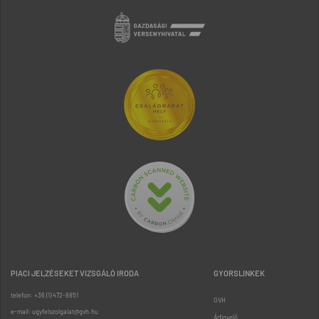
PIACI JELZÉSEKET VIZSGÁLÓ IRODA
GYORSLINKEK
telefon: +36 (1) 472-8851
GVH
e-mail: ugyfelszolgalat@gvh.hu
Árfigyelő