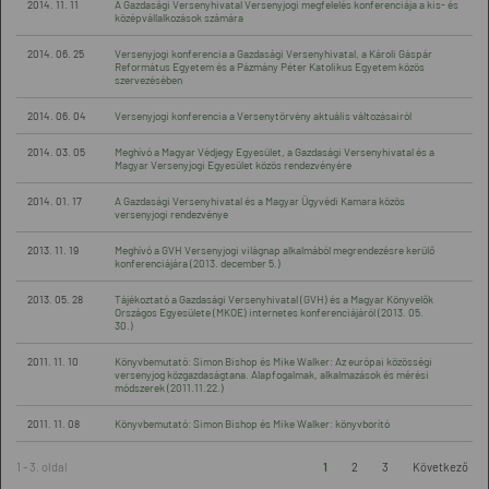
2014. 11. 11
A Gazdasági Versenyhivatal Versenyjogi megfelelés konferenciája a kis- és
középvállalkozások számára
2014. 06. 25
Versenyjogi konferencia a Gazdasági Versenyhivatal, a Károli Gáspár
Református Egyetem és a Pázmány Péter Katolikus Egyetem közös
szervezésében
2014. 06. 04
Versenyjogi konferencia a Versenytörvény aktuális változásairól
2014. 03. 05
Meghívó a Magyar Védjegy Egyesület, a Gazdasági Versenyhivatal és a
Magyar Versenyjogi Egyesület közös rendezvényére
2014. 01. 17
A Gazdasági Versenyhivatal és a Magyar Ügyvédi Kamara közös
versenyjogi rendezvénye
2013. 11. 19
Meghívó a GVH Versenyjogi világnap alkalmából megrendezésre kerülő
konferenciájára (2013. december 5.)
2013. 05. 28
Tájékoztató a Gazdasági Versenyhivatal (GVH) és a Magyar Könyvelők
Országos Egyesülete (MKOE) internetes konferenciájáról (2013. 05.
30.)
2011. 11. 10
Könyvbemutató: Simon Bishop és Mike Walker: Az európai közösségi
versenyjog közgazdaságtana. Alapfogalmak, alkalmazások és mérési
módszerek (2011.11.22.)
2011. 11. 08
Könyvbemutató: Simon Bishop és Mike Walker: könyvborító
1 - 3. oldal
1
2
3
Következő