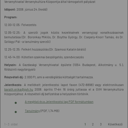
Versenyhivatal Versenykultúra Központja által támogatott pályázat
Időpont:
2008. június 24. (kedd)
Program:
12.00-12.05: Felvezetés
12.05-12.25: A szerzői jogok közös kezelésének versenyjogi vonatkozásainak
bemutatása (Dr. Boronkay Miklós, Dr. Boytha György, Dr. Csepely-Knorr Tamás, és Dr.
Szilágyi Pál - a tanulmány szerzői)
12.25-12.35: Felkért hozzászólás (Dr. Szamosi Katalin bíráló)
12.45-14.00: Kötetlen szakmai beszélgetés, szendvicsezés
Helyszín:
A Gazdasági Versenyhivatal épülete (1054 Budapest, Alkotmány u. 5.),
földszinti nagytárgyaló
Részvételi díj:
2.000 Ft, ami a vendéglátás költségét tartalmazza.
Jelentkezés:
A mellékelt jelentkezési lapot faxon (472-8898) vagy elektronikusan
barath.erika@gvh.hu
2008. április 17-én 16 óráig juttassa el a GVH Versenykultúra
Központjához. A részvételi díj befizetése a helyszínen történik.
A meghívó és a Jelentkezési lap PDF formátumban
Tanulmány
(PDF, 1,74 MB)
1 - 3. oldal
1
2
3
Következő