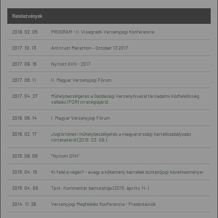
Rendezvények
2018. 02. 05
PROGRAM - II. Visegrád4 Versenyjogi Konferencia
2017. 10. 13
Antitrust Marathon – October 13 2017
2017. 09. 16
Nyitott GVH - 2017
2017. 06. 11
II. Magyar Versenyjogi Fórum
2017. 04. 27
Műhelybeszélgetés a Gazdasági Versenyhivatal társadalmi közfelelősség
vállalás (PSR) stratégiájáról
2016. 06. 14
I. Magyar Versenyjogi Fórum
2016. 02. 17
Jogtörténeti műhelybeszélgetés a magyarországi kartellszabályozás
történetéről (2016. 03. 09.)
2015. 08. 06
"Nyitott GVH"
2015. 04. 15
Ki felel a végén? - avagy a kőkemény kartellek büntetőjogi következményei
2015. 04. 09
Tpvt. Kommentár bemutatója (2015. április 14.)
2014. 11. 26
Versenyjogi Megfelelés Konferencia - Prezentációk