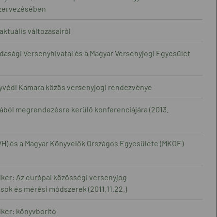
szervezésében
ktuális változásairól
dasági Versenyhivatal és a Magyar Versenyjogi Egyesület
gyvédi Kamara közös versenyjogi rendezvénye
mából megrendezésre kerülő konferenciájára (2013.
GVH) és a Magyar Könyvelők Országos Egyesülete (MKOE)
ker: Az európai közösségi versenyjog
sok és mérési módszerek (2011.11.22.)
ker: könyvborító