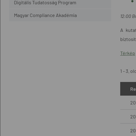
Digitális Tudatosság Program
Magyar Compliance Akadémia
12:00 B
A kuta
biztosít
Térkép
1 - 3. ol
Re
20
201
201