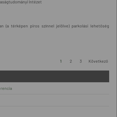
daságtudományi Intézet
an (a térképen piros színnel jelölve) parkolási lehetőség
1
2
3
Következő
erencia