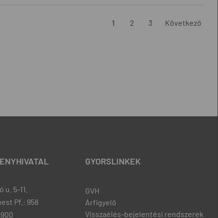
1
2
3
Következő
ENYHIVATAL
GYORSLINKEK
 u. 5-11.
GVH
est Pf.: 958
Árfigyelő
Visszaélés-bejelentési rendszerek
8900