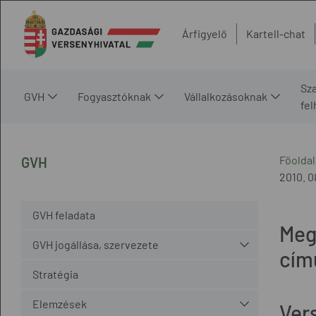
Árfigyelő
Kartell-chat
Sz
GVH
Fogyasztóknak
Vállalkozásoknak
fe
Főoldal
GVH
2010. 08
GVH feladata
Meg
GVH jogállása, szervezete
cím
Stratégia
Elemzések
Ver