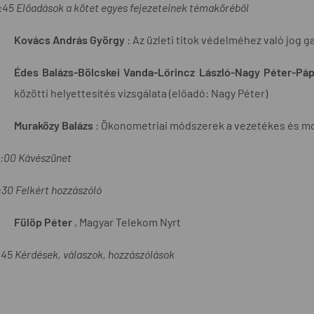
:45 Előadások a kötet egyes fejezeteinek témaköréből
Kovács András György
: Az üzleti titok védelméhez való jog 
Édes Balázs-Bölcskei Vanda-Lőrincz László-Nagy Péter-Páp
közötti helyettesítés vizsgálata (előadó: Nagy Péter)
Muraközy Balázs
: Ökonometriai módszerek a vezetékes és mob
1:00 Kávészünet
1:30 Felkért hozzászóló
Fülöp Péter
, Magyar Telekom Nyrt
1:45 Kérdések, válaszok, hozzászólások