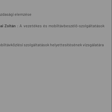
gazdasági elemzése
ai Zoltán
: A vezetékes és mobiltávbeszélő-szolgáltatások
iltávközlési szolgáltatások helyettesítésének vizsgálatára