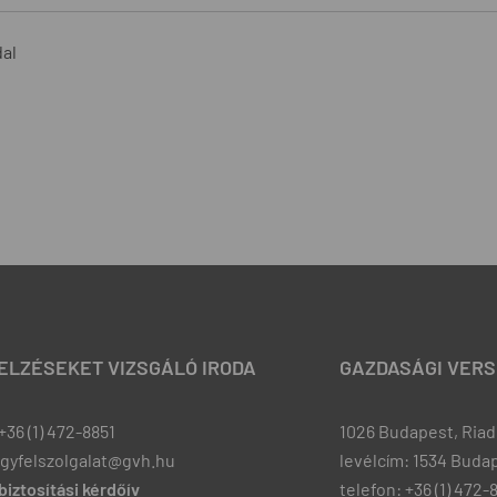
dal
JELZÉSEKET VIZSGÁLÓ IRODA
GAZDASÁGI VERS
+36 (1) 472-8851
1026 Budapest, Riadó
ugyfelszolgalat@gvh.hu
levélcím: 1534 Budap
iztosítási kérdőív
telefon: +36 (1) 472-