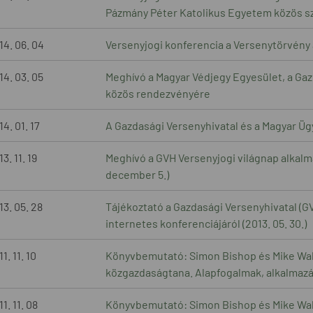
Pázmány Péter Katolikus Egyetem közös 
14. 06. 04
Versenyjogi konferencia a Versenytörvény a
14. 03. 05
Meghívó a Magyar Védjegy Egyesület, a Gaz
közös rendezvényére
4. 01. 17
A Gazdasági Versenyhivatal és a Magyar Ü
3. 11. 19
Meghívó a GVH Versenyjogi világnap alkal
december 5.)
13. 05. 28
Tájékoztató a Gazdasági Versenyhivatal (
internetes konferenciájáról (2013. 05. 30.)
1. 11. 10
Könyvbemutató: Simon Bishop és Mike Wal
közgazdaságtana. Alapfogalmak, alkalmazá
1. 11. 08
Könyvbemutató: Simon Bishop és Mike Wal