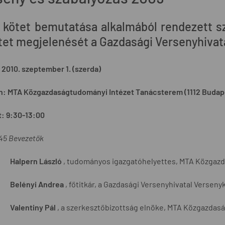
 kötet bemutatása alkalmából rendezett s
ötet megjelenését a Gazdasági Versenyhivat
2010. szeptember 1. (szerda)
n: MTA Közgazdaságtudományi Intézet Tanácsterem (1112 Budapest
t:
9:30-13:00
45 Bevezetők
Halpern László
, tudományos igazgatóhelyettes, MTA Közgaz
Belényi Andrea
, főtitkár, a Gazdasági Versenyhivatal Versen
Valentiny Pál
, a szerkesztőbizottság elnöke, MTA Közgazdas