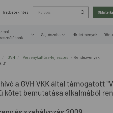
Kereső
Iratbetekintés
Oldaltérk
akmai
Sajtószoba
Hirdetmények
Dönt
lhasználóknak
GVH
Versenykultúra-fejlesztés
Rendezvények
. 31.
hívó a GVH VKK által támogatott "
ű kötet bemutatása alkalmából re
seny és szabályozás 2009