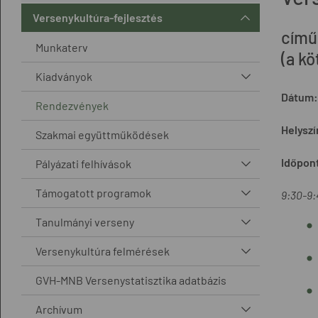
Versenykultúra-fejlesztés
című
Munkaterv
(a k
Kiadványok
Dátum: 
Rendezvények
Helyszí
Szakmai együttműködések
Időpon
Pályázati felhívások
Támogatott programok
9:30-9:
Tanulmányi verseny
Versenykultúra felmérések
GVH-MNB Versenystatisztika adatbázis
Archívum