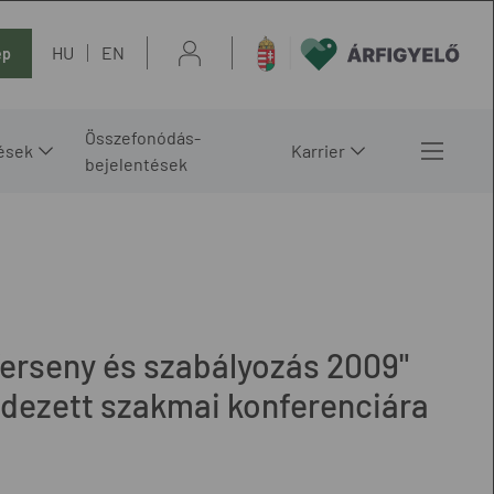
HU
EN
ép
Összefonódás-
ések
Karrier
bejelentések
Verseny és szabályozás 2009"
ndezett szakmai konferenciára