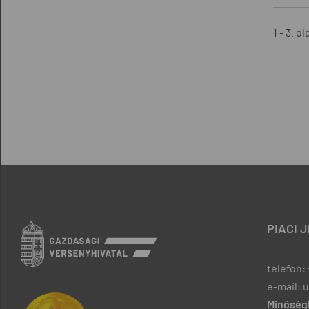
1 - 3. ol
PIACI 
telefon: 
e-mail: 
Minőségb