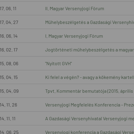
7. 06. 11
II. Magyar Versenyjogi Fórum
17. 04. 27
Műhelybeszélgetés a Gazdasági Versenyhivat
16. 06. 14
I. Magyar Versenyjogi Fórum
16. 02. 17
Jogtörténeti műhelybeszélgetés a magyaror
15. 08. 06
"Nyitott GVH"
15. 04. 15
Ki felel a végén? - avagy a kőkemény kart
15. 04. 09
Tpvt. Kommentár bemutatója (2015. április 
4. 11. 26
Versenyjogi Megfelelés Konferencia - Pre
4. 11. 11
A Gazdasági Versenyhivatal Versenyjogi me
14. 06. 25
Versenyjogi konferencia a Gazdasági Verse