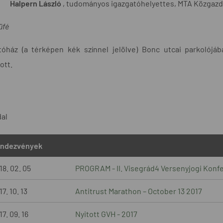
Halpern László
, tudományos igazgatóhelyettes, MTA Közgaz
üfé
tóház (a térképen kék színnel jelölve) Bonc utcai parkolójáb
ott.
dal
ndezvények
18. 02. 05
PROGRAM - II. Visegrád4 Versenyjogi Konf
7. 10. 13
Antitrust Marathon – October 13 2017
7. 09. 16
Nyitott GVH - 2017