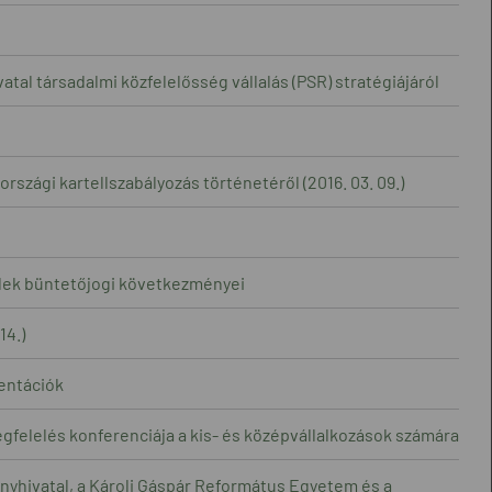
al társadalmi közfelelősség vállalás (PSR) stratégiájáról
szági kartellszabályozás történetéről (2016. 03. 09.)
ellek büntetőjogi következményei
14.)
zentációk
gfelelés konferenciája a kis- és középvállalkozások számára
nyhivatal, a Károli Gáspár Református Egyetem és a